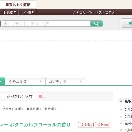
新着おトク情報
お買物
その他
カテゴリ一覧
ベストコスメ
ィ
クチコミ
コンテンツ
(3)
Wha
7月
7月
紫外
レー ボタニカルフローラルの香り
Like
Have
6月