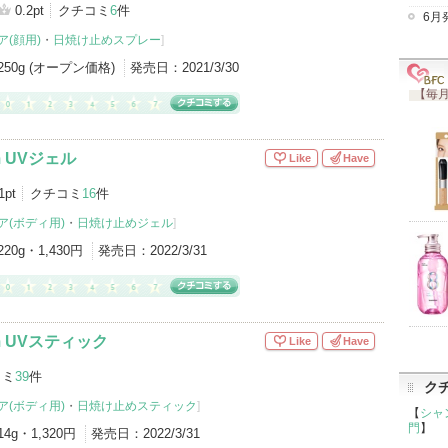
0.2pt
クチコミ
6
件
6月
(顔用)
・
日焼け止めスプレー
]
250g (オープン価格)
発売日：
2021/3/30
【毎月
 UVジェル
Like
Have
1pt
クチコミ
16
件
ア(ボディ用)
・
日焼け止めジェル
]
220g・1,430円
発売日：
2022/3/31
m UVスティック
Like
Have
コミ
39
件
ク
ア(ボディ用)
・
日焼け止めスティック
]
【
シャ
門
】
14g・1,320円
発売日：
2022/3/31