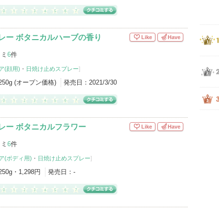
レー ボタニカルハーブの香り
Like
Have
コミ
6
件
(顔用)
・
日焼け止めスプレー
]
250g (オープン価格)
発売日：
2021/3/30
レー ボタニカルフラワー
Like
Have
コミ
6
件
ア(ボディ用)
・
日焼け止めスプレー
]
250g・1,298円
発売日：
-