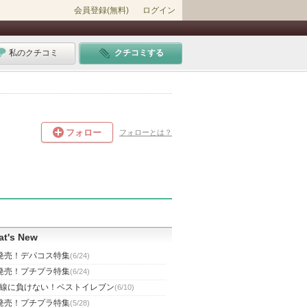
会員登録(無料)
ログイン
私のクチコミ
クチコミする
フォロー
フォローとは？
t's New
発売！デパコス特集
(6/24)
発売！プチプラ特集
(6/24)
線に負けない！ベストイレブン
(6/10)
発売！プチプラ特集
(5/28)