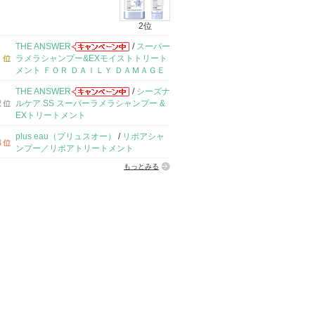
2位
THE ANSWER
/
スーパー
ラメラシャンプー&EXモイストトリート
メント ＦＯＲ ＤＡＩＬＹ ＤＡＭＡＧＥ
THE ANSWER
/
シーズナ
ルケア SS スーパーラメラシャンプー &
EXトリートメント
plus eau（プリュスオー）
/
リポアシャ
ンプー／リポアトリートメント
もっとみる