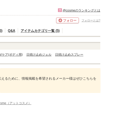
?
@cosmeのランキングとは
フォロー
フォローとは?
)
Q&A
アイテムカテゴリ一覧 (5)
Vケア(ボディ用)
日焼け止めジェル
日焼け止めスプレー
伝えるために、情報掲載を希望されるメーカー様はぜひこちらを
osme（アットコスメ）