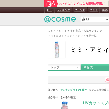
おトクにキレイになる情報が満載！
TOP
ランキング
ブランド
ブログ
Q&A
ミミ・アミィ おすすめ商品・人気ランキング
アットコスメ
>
ミミ・アミィ
>
商品一覧
ミミ・アミ
トップ
商品
(5)
全5件中
1～5
件表示
UVカットスプ