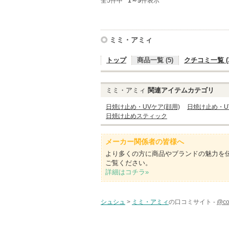
全5件中
1～5
件表示
ミミ・アミィ
トップ
商品一覧 (5)
クチコミ一覧 (3
ミミ・アミィ
関連アイテムカテゴリ
日焼け止め・UVケア(顔用)
日焼け止め・U
日焼け止めスティック
メーカー関係者の皆様へ
より多くの方に商品やブランドの魅力を
ご覧ください。
詳細はコチラ»
シュシュ
>
ミミ・アミィ
の口コミサイト -
@c