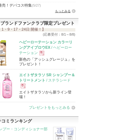
発売！デパコス特集
(5/27)
もっとみる
ブランドファンクラブ限定プレゼント
 1・9・17・24日 開催！】
(応募受付：8/1～8/8)
ヘビーローテーション カラーリ
ングアイブロウEX
/ ヘビーロー
テーション
新色の「アッシュグレージュ」を
現
プレゼント！
エイトザタラソ SR シャンプー＆
品
トリートメント
/ ステラシード
エイトザタラソから新ライン登
現
場！
プレゼントをもっとみる
品
チコミランキング
ンプー・コンディショナー部