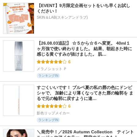
【EVENT】9月限定企画セットをいち早くお試し
ください！
SKIN＆LAB(スキンアンドラブ)
【26.08.03追記】 ☆５から☆６へ変更。 40ml１
ヶ月強で使い終わりました。 結果、朝起きた時に
感じる黄ぐすみが抜けました。 肌…
6
メラノショット Ｐ
ランキングIN
すごくいいです！ ブルベ夏の私の唇の色にドンピ
シャで、 加齢により薄くなってきた唇の輪郭を ま
るで元の輪郭に戻すように違…
6
影色リップメイカー
ランキングIN
＼発売中！／2026 Autumn Collection　ティント