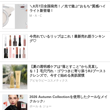
＼8月7日全国発売！／光で遊ぶ”おもち”質感ハイ
ライト新登場！
M・A・C
今売れているリップはこれ！最新売れ筋ランキン
グ♡
【夏の透明感ケアは“落とすこと”から見直し
を！】毛穴汚れ・ゴワつきに寄り添うRJブースト
クレンズで、今すぐ始める美肌習慣
アピセラピーコスメティクス
2026 Autumn Collectionを使用したクールなメイ
クルック♪
ポール ＆ ジョー