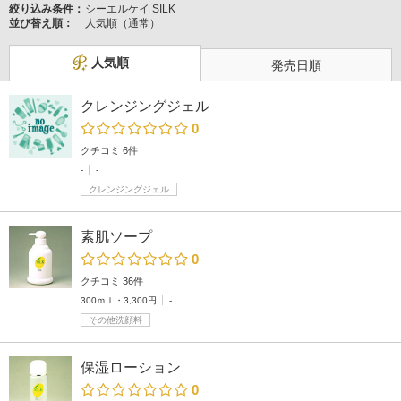
絞り込み条件：
シーエルケイ SILK
並び替え順：
人気順（通常）
人気順
発売日順
クレンジングジェル
0
クチコミ 6件
-
-
クレンジングジェル
素肌ソープ
0
クチコミ 36件
300ｍｌ・3,300円
-
その他洗顔料
保湿ローション
0