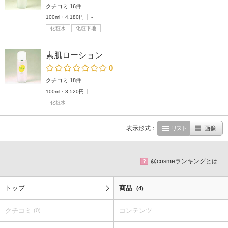
クチコミ 16件
100ml・4,180円
-
化粧水
化粧下地
素肌ローション
0
クチコミ 18件
100ml・3,520円
-
化粧水
表示形式：
リスト
画像
@cosmeランキングとは
?
トップ
商品
(4)
クチコミ
コンテンツ
(0)