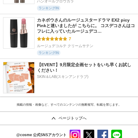
ハンオールブロウカラ
ランキングIN
カネボウさんのルージュスタードラマ EX2 picy 
Pinkと迷いましたが こちらに。 コスデコさんはコ
フレに入っていたルージュデコ…
7
ルージュデコルテ クリームサテン
ランキングIN
【EVENT】9月限定企画セットをいち早くお試し
ください！
SKIN＆LAB(スキンアンドラブ)
掲載の情報・画像など、すべてのコンテンツの無断複写、転載を禁じます。
ページトップへ
@cosme
公式SNSアカウント