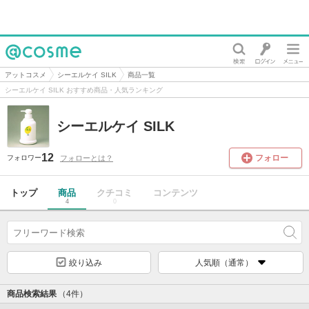
@cosme
アットコスメ
シーエルケイ SILK
商品一覧
シーエルケイ SILK おすすめ商品・人気ランキング
シーエルケイ SILK
12
フォロー
フォローとは？
フォロワー
トップ
商品
クチコミ
コンテンツ
4
0
絞り込み
人気順（通常）
商品検索結果
（4件）