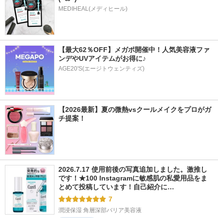
MEDIHEAL(メディヒール)
【最大62％OFF】メガポ開催中！人気美容液ファ
ンデやUVアイテムがお得に♪
AGE20'S(エージトウェンティズ)
【2026最新】夏の微熱vsクールメイクをプロがガ
チ提案！
2026.7.17 使用前後の写真追加しました。激推し
です！★100 Instagramに敏感肌の私愛用品をま
とめて投稿しています！自己紹介に…
7
潤浸保湿 角層深部バリア美容液