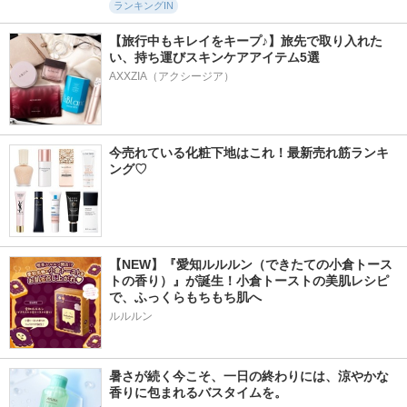
ランキングIN
【旅行中もキレイをキープ♪】旅先で取り入れた
い、持ち運びスキンケアアイテム5選
AXXZIA（アクシージア）
今売れている化粧下地はこれ！最新売れ筋ランキ
ング♡
【NEW】『愛知ルルルン（できたての小倉トース
トの香り）』が誕生！小倉トーストの美肌レシピ
で、ふっくらもちもち肌へ
ルルルン
暑さが続く今こそ、一日の終わりには、涼やかな
香りに包まれるバスタイムを。