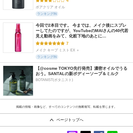
4
ポアクリア オイル
ランキングIN
今回で2本目です。 今までは、メイク後にスプレ
ーしてたのですが、YouTubeのMAIさんの40代若
見え動画をみて、化粧下地のあとに…
7
メイク キープ ミスト EX ＋
ランキングIN
【@cosme TOKYO先行発売】濃密オイルでうる
おう。SANTALの新ボディーソープ＆ミルク
BOTANIST(ボタニスト)
掲載の情報・画像など、すべてのコンテンツの無断複写、転載を禁じます。
ページトップへ