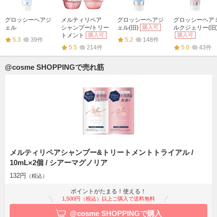
グロッシーヘアジ
メルティリペア
グロッシーヘアジ
グロッシーヘア
ェル
シャンプー/トリー
ェル(旧)
購入可
ルクジェリー(旧
トメント
購入可
購入可
5.3
39件
5.2
148件
5.5
214件
5.0
43件
@cosme SHOPPINGで売れ筋
メルティリペアシャンプー&トリートメントトライアル /
10mL×2個 / シアーマグノリア
132円
（税込）
ポイントがたまる！使える！
1,500円（税込）以上ご購入で送料無料
@cosme SHOPPINGで購入