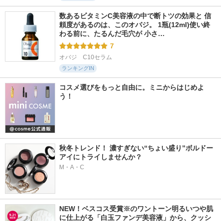
数あるビタミンC美容液の中で断トツの効果と 信
頼度があるのは、このオバジ。 1瓶(12ml)使い終
わる前に、たるんだ毛穴が 小さ…
7
オバジ　C10セラム
ランキングIN
コスメ選びをもっと自由に。ミニからはじめよ
う！
秋冬トレンド！ 濃すぎない“ちょい盛り”ボルドー
アイにトライしませんか？
M・A・C
NEW！ベスコス受賞※のワントーン明るいつや肌
に仕上がる「白玉ファンデ美容液」から、クッシ