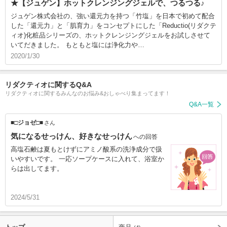
★【ジュゲン】ホットクレンジングジェルで、つるつる♪
ジュゲン株式会社の、強い還元力を持つ「竹塩」を日本で初めて配合
した「還元力」と「肌育力」をコンセプトにした「Reductio(リダクテ
ィオ)化粧品シリーズの、ホットクレンジングジェルをお試しさせて
いてだきました。 もともと塩には浄化力や…
2020/1/30
リダクティオに関するQ&A
リダクティオに関するみんなのお悩み&おしゃべり集まってます！
Q&A一覧
■□ジョゼ□■
さん
気になるせっけん、好きなせっけん
への回答
高塩石鹸は夏もとけずにアミノ酸系の洗浄成分で扱
いやすいです。 一応ソープケースに入れて、浴室か
らは出してます。
2024/5/31