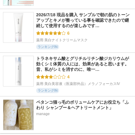
2026/7/18 現品を購入 サンプルで朝の肌のトーン
アップとキメが整っている事を確認できたので継
続して使用するのが楽しみです…
6
薬用 美白ナイトクリームマスク
ランキングIN
トラネキサム酸とグリチルリチン酸ジカリウムが
効くシミ体質の人には、効果があると思います。 
昔、私がシミを消すのに、唯一…
4
薬用 美白美容液（医薬部外品）メラノフォーカスIV
ランキングIN
ペタンコ猫っ毛のボリュームケアにお役立ち「ふ
わり シャンプー＆ヘアトリートメント」
manage