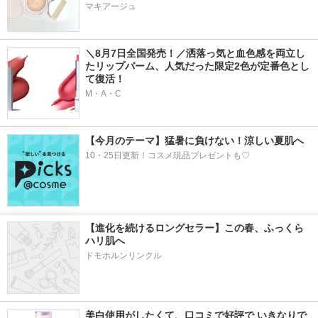
マキアージュ
＼8月7日全国発売！／洒落っ気と血色感を両立し
たリップバーム、人気だった限定2色が定番色とし
て復活！
M・A・C
【今月のテーマ】猛暑に負けない！涼しい夏肌へ
10・25日更新！コスメ現品プレゼントも♡
【進化を続けるロングセラー】この春、ふっくら
ハリ肌へ
ドモホルンリンクル
美白使用がしたくて、口コミで好評で いきなりで