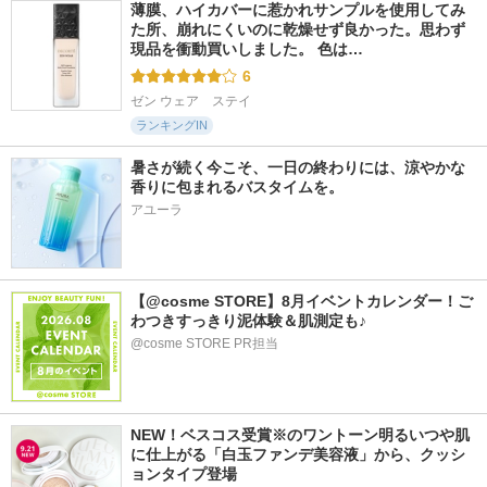
薄膜、ハイカバーに惹かれサンプルを使用してみ
た所、崩れにくいのに乾燥せず良かった。思わず
現品を衝動買いしました。 色は…
6
ゼン ウェア　ステイ
ランキングIN
暑さが続く今こそ、一日の終わりには、涼やかな
香りに包まれるバスタイムを。
アユーラ
【@cosme STORE】8月イベントカレンダー！ご
わつきすっきり泥体験＆肌測定も♪
@cosme STORE PR担当
NEW！ベスコス受賞※のワントーン明るいつや肌
に仕上がる「白玉ファンデ美容液」から、クッシ
ョンタイプ登場