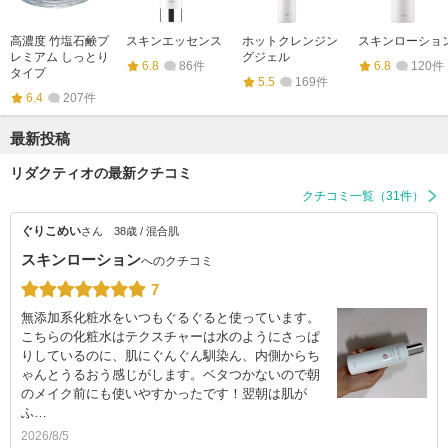
高濃度 竹塩石鹸プ
スキンエッセンス
ホットクレンジン
スキンローショ
レミアム しっとり
グジェル
6.8
86件
6.8
120件
タイプ
5.5
169件
6.4
207件
最新投稿
リダクティオの最新クチコミ
クチコミ一覧（31件）
ぐりこめい
さん
38歳 / 混合肌
スキンローション
へのクチコミ
7
無添加系化粧水をいつもぐるぐると使っています。
こちらの化粧水はテクスチャーは水のようにさっぱ
りしているのに、肌にぐんぐん馴染ん、内側からち
ゃんとうるおう感じがします。ベタつかないので朝
のメイク前にも使いやすかったです！翌朝は肌が
ふ…
2026/8/5