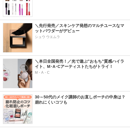
＼先行発売／スキンケア発想のマルチユースなマ
ットパウダーがデビュー
シュウ ウエムラ
＼本日全国発売！／光で遊ぶ”おもち”質感ハイラ
イト、M･A･Cアーティストたちがトライ！
M・A・C
30～50代のメイク講師のお直しポーチの中身は？
崩れにくいコツも