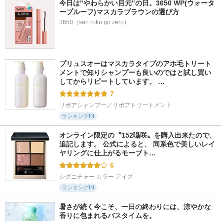
今日は"やわらかい目元"の日。3650 WP(ウォータ
ープルーフ)マスカラブラウンの選び方
3650（san roku go zero）
プリュスオーはマスカラタイプのアホ毛トリート
メントで知りシャンプーも良いのではと試し買い
してからリピートしています。 …
7
リポアシャンプー／リポアトリートメント
ランキングIN
オンライン限定の〝152囁咲〟を購入出来たので、
追記します。 公式によると、 同系色で美しいレイ
ヤリングに仕上がるモーブト…
6
シグニチャー カラー アイズ
ランキングIN
暑さが続く今こそ、一日の終わりには、涼やかな
香りに包まれるバスタイムを。