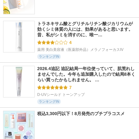
トラネキサム酸とグリチルリチン酸ジカリウムが
効くシミ体質の人には、効果があると思います。 
昔、私がシミを消すのに、唯一…
4
薬用 美白美容液（医薬部外品）メラノフォーカスIV
ランキングIN
2026.4追記 追記結局一年位使っていて、肌荒れし
ませんでした。今年も追加購入したので結局8本く
らい買ったかもしれません。 …
7
D-UVシールド トーンアップ
ランキングIN
税込3,300円以下！8月発売のプチプラコスメ