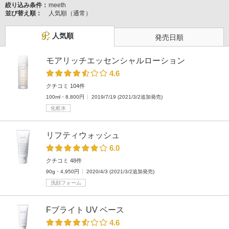
絞り込み条件：
meeth
並び替え順：
人気順（通常）
人気順
発売日順
モアリッチエッセンシャルローション
4.6
クチコミ 104件
100ml・8,800円
2019/7/19 (2021/3/2追加発売)
化粧水
リフティウォッシュ
6.0
クチコミ 48件
90g・4,950円
2020/4/3 (2021/3/2追加発売)
洗顔フォーム
Fブライト UV ベース
4.6