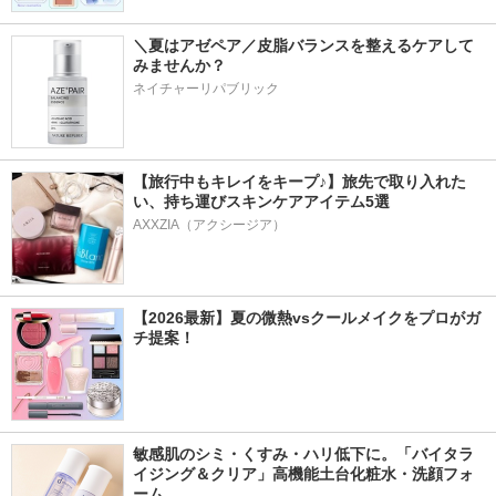
＼夏はアゼペア／皮脂バランスを整えるケアして
みませんか？
ネイチャーリパブリック
【旅行中もキレイをキープ♪】旅先で取り入れた
い、持ち運びスキンケアアイテム5選
AXXZIA（アクシージア）
【2026最新】夏の微熱vsクールメイクをプロがガ
チ提案！
敏感肌のシミ・くすみ・ハリ低下に。「バイタラ
イジング＆クリア」高機能土台化粧水・洗顔フォ
ーム