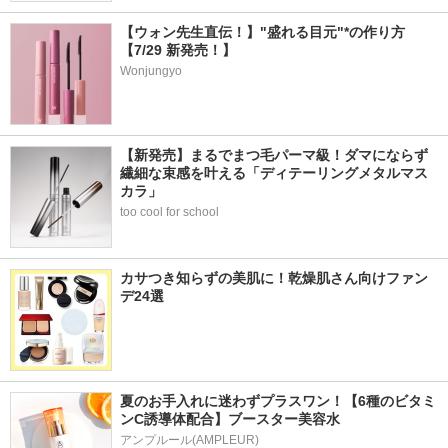
【ウォン先生直伝！】"盛れる目元"*の作り方
【7/29 新発売！】
Wonjungyo
【新発売】まるでまつ毛パーマ級！ダマにならず
繊細な束感を叶える「ディテーリングメタルマス
カラ」
too cool for school
カサつき知らずの美肌に！乾燥肌さん向けファン
デ24選
夏のお手入れに迷わずプラスワン！【6種のビタミ
ンC誘導体配合】ブースター美容水
アンプルール(AMPLEUR)