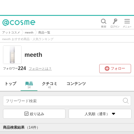
@cosme
アットコスメ
meeth
商品一覧
meeth おすすめ商品・人気ランキング
meeth
224
フォロー
フォローとは？
フォロワー
トップ
商品
クチコミ
コンテンツ
14
41
絞り込み
人気順（通常）
商品検索結果
（14件）