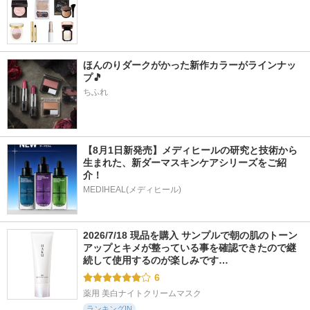
ほんのりダークがかった新作カラーがラインナッ
プ🎵
ちふれ
【8月1日新発売】メディヒールの研究と技術から
生まれた、新ダーマスキンケアシリーズをご紹
介！
MEDIHEAL(メディヒール)
2026/7/18 現品を購入 サンプルで朝の肌のトーン
アップとキメが整っている事を確認できたので継
続して使用するのが楽しみです…
6
薬用 美白ナイトクリームマスク
ランキングIN