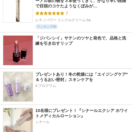
ーアル前の物を３本使ってきて、かなり早い段階
で目頭のコケたようなくぼみが…
7
レチノパワー リンクルクリーム ba
ランキングIN
「ジバンシイ」サテンのツヤと発色で、品格と洗
練を引き出すリップ
プレゼントあり！冬の乾燥には「エイジングケア*
＆うるおい密封」スキンケアを
d プログラム
10名様にプレゼント！『シナールエクシア ホワイ
トメディカルローション』
シナール