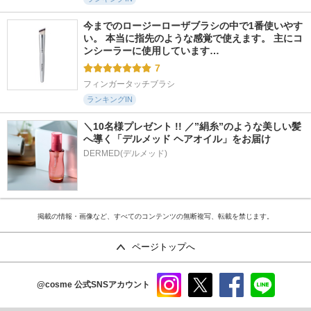
今までのロージーローザブラシの中で1番使いやす
い。 本当に指先のような感覚で使えます。 主にコ
ンシーラーに使用しています…
7
フィンガータッチブラシ
ランキングIN
＼10名様プレゼント !! ／”絹糸”のような美しい髪
へ導く「デルメッド ヘアオイル」をお届け
DERMED(デルメッド)
掲載の情報・画像など、すべてのコンテンツの無断複写、転載を禁じます。
ページトップへ
@cosme
公式SNSアカウント
instag
x
faceb
line