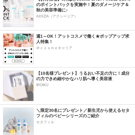
のポイントバックを実施中！夏のダメージケア＆
秋の美容準備に♪
AXXZIA（アクシージア）
週1～OK！アットコスメで働く★ポップアップ求
人特集！
＠ｃｏｓｍｅキャリア
【10名様プレゼント】うるおい不足の方に！成分
の力できめ細やかなハリ肌へ導く美容液
IROIKU
＼限定30名にプレゼント／新生児から使えるセタ
フィルのベビーシリーズのご紹介
セタフィル