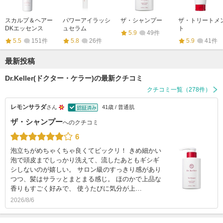
スカルプ＆ヘアー
パワーアイラッシ
ザ・シャンプー
ザ・トリートメ
DKエッセンス
ュセラム
ト
5.9
49件
5.5
151件
5.8
26件
5.9
41件
最新投稿
Dr.Keller(ドクター・ケラー)の最新クチコミ
クチコミ一覧（278件）
レモンサラダ
さん
41歳 / 普通肌
ザ・シャンプー
へのクチコミ
6
泡立ちがめちゃくちゃ良くてビックリ！ きめ細かい
泡で頭皮までしっかり洗えて、流したあともギシギ
シしないのが嬉しい。 サロン級のすっきり感があり
つつ、髪はサラッとまとまる感じ。 ほのかで上品な
香りもすごく好みで、 使うたびに気分が上…
2026/8/6