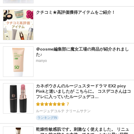
クチコミ★高評価獲得アイテムをご紹介！
＠cosme編集部に魔女工場の商品が紹介されまし
た♪
manyo
カネボウさんのルージュスタードラマ EX2 picy 
Pinkと迷いましたが こちらに。 コスデコさんはコ
フレに入っていたルージュデコ…
7
ルージュデコルテ クリームサテン
ランキングIN
乾燥性敏感肌です。刺激なく使えました。 リニュ