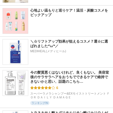
心地よい温もりと巡りケア！温活・炭酸コスメを
ピックアップ
＼☆リフトアップ効果が狙えるコスメ７選☆に選
ばれました*'ω'*／
MEDIHEAL(メディヒール)
今の髪質悪くはないけれど、良くもない。 美容室
後のサラサラヘアをおうちでできるケアで維持で
きないかと思い、話題のこちら…
6
スーパーラメラシャンプー&EXモイストトリートメント Ｆ
ＯＲ ＤＡＩＬＹ ＤＡＭＡＧＥ
ランキングIN
トラネキサム酸とグリチルリチン酸ジカリウムが