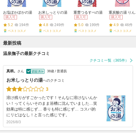
お塩ぽかぽかの湯
お米しっとりの湯
重曹つるすべの湯
重炭酸の湯 りん
購入可
購入可
購入可
購入可
5.2
194件
4.8
249件
5.0
199件
4.9
46件
ベストコスメ
ベストコスメ
ベストコスメ
ベストコスメ
最新投稿
温泉撫子の最新クチコミ
クチコミ一覧（365件）
真柄。
さん
38歳 / 普通肌
お米しっとりの湯
へのクチコミ
3
溶け残りがすごかったです！そんなに溶けないんか
い！ってくらいそのまま浴槽に沈んでいました…笑
効果は特に感じず… 香りも特に感じず… コスパ的
にリピはなし！と言った感じです。
2026/8/3