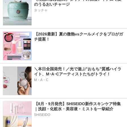
のうるおいチャージ
タッチャ
【2026最新】夏の微熱vsクールメイクをプロがガ
チ提案！
＼本日全国発売！／光で遊ぶ”おもち”質感ハイラ
イト、M･A･Cアーティストたちがトライ！
M・A・C
【8月・9月発売】SHISEIDO新作スキンケア特集
｜洗顔・化粧水・美容液・ミストを一挙紹介
SHISEIDO