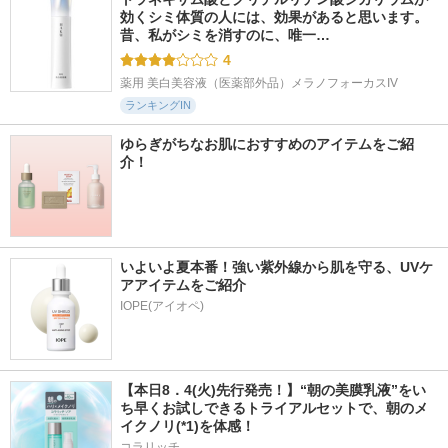
効くシミ体質の人には、効果があると思います。 
昔、私がシミを消すのに、唯一…
4
薬用 美白美容液（医薬部外品）メラノフォーカスIV
ランキングIN
ゆらぎがちなお肌におすすめのアイテムをご紹
介！
いよいよ夏本番！強い紫外線から肌を守る、UVケ
アアイテムをご紹介
IOPE(アイオペ)
【本日8．4(火)先行発売！】“朝の美膜乳液”をい
ち早くお試しできるトライアルセットで、朝のメ
イクノリ(*1)を体感！
コラリッチ