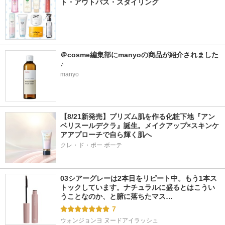
ト・アウトバス・スタイリング
＠cosme編集部にmanyoの商品が紹介されました
♪
manyo
【8/21新発売】プリズム肌を作る化粧下地『アン
ベリスールデクラ』誕生。メイクアップ×スキンケ
アアプローチで自ら輝く肌へ
クレ・ド・ポー ボーテ
03シアーグレーは2本目をリピート中。もう1本ス
トックしています。ナチュラルに盛るとはこうい
うことなのか、と腑に落ちたマス…
7
ウォンジョンヨ ヌードアイラッシュ