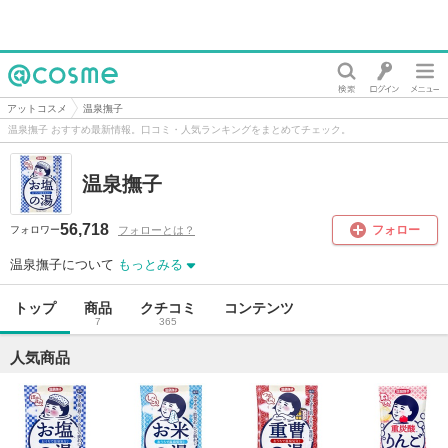
@cosme
アットコスメ
温泉撫子
温泉撫子 おすすめ最新情報。口コミ・人気ランキングをまとめてチェック。
温泉撫子
56,718
フォロー
フォローとは？
フォロワー
温泉撫子について
もっとみる
トップ
商品
クチコミ
コンテンツ
7
365
人気商品