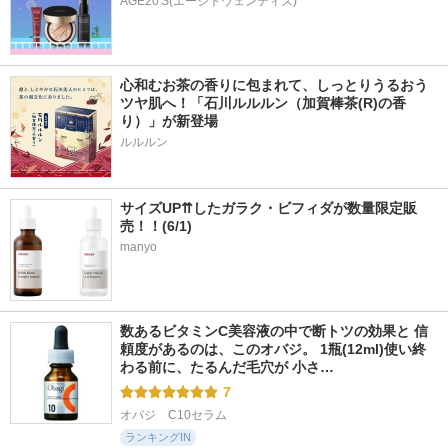
AGE20'S(エージトウェンティズ)
心和むお茶の香りに包まれて、しっとりうるおう
ツヤ肌へ！「石川ルルルン（加賀棒茶(R)の香
り）」が新登場
サイズUP⇈したガラク・ビフィダが数量限定販
売！！(6/1)
manyo
数あるビタミンC美容液の中で断トツの効果と 信
頼度があるのは、このオバジ。 1瓶(12ml)使い終
わる前に、たるんだ毛穴が 小さ…
7
オバジ　C10セラム
ランキングIN