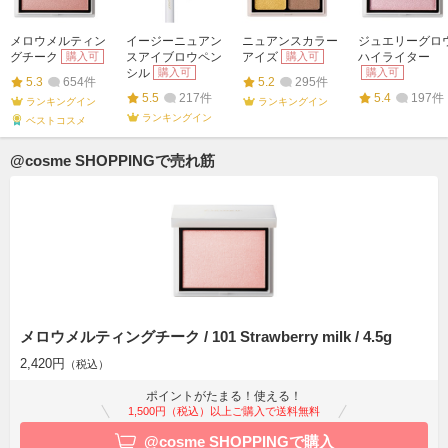
メロウメルティン
イージーニュアン
ニュアンスカラー
ジュエリーグロ
グチーク
購入可
スアイブロウペン
アイズ
購入可
ハイライター
シル
購入可
購入可
5.3
654件
5.2
295件
5.5
217件
5.4
197件
ランキングイン
ランキングイン
ランキングイン
ベストコスメ
@cosme SHOPPINGで売れ筋
メロウメルティングチーク / 101 Strawberry milk / 4.5g
2,420円
（税込）
ポイントがたまる！使える！
1,500円（税込）以上ご購入で送料無料
@cosme SHOPPINGで購入