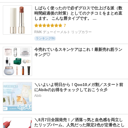
しばらく使ったので必ずグロスで仕上げる派（数
時間経過後の対策）としてのクチコミをまとめ直
します。 こんな唇タイプです。 …
7
RMK デューイーメルト リップカラー
ランキングIN
今売れているスキンケアはこれ！最新売れ筋ラン
キング♡
＼いよいよ明日から！Qoo10メガ割／スタート前
にAbibのお得をチェックしておこう☆彡
Abib
＼8月7日全国発売！／洒落っ気と血色感を両立し
たリップバーム、人気だった限定2色が定番色とし