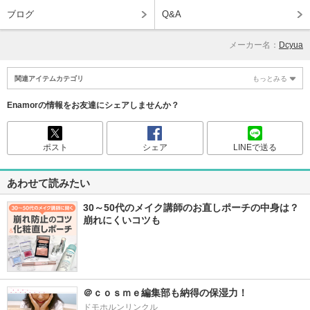
ブログ
Q&A
メーカー名：
Dcyua
関連アイテムカテゴリ
もっとみる
Enamorの情報をお友達にシェアしませんか？
ポスト
シェア
LINEで送る
あわせて読みたい
30～50代のメイク講師のお直しポーチの中身は？
崩れにくいコツも
＠ｃｏｓｍｅ編集部も納得の保湿力！
ドモホルンリンクル