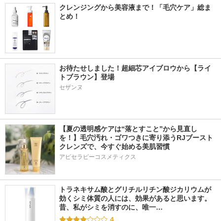
クレンジングから美容液まで！「毛穴ケア」総ま
とめ！
お待たせしました！超細芯アイブロウから【ライ
トブラウン】登場
セザンヌ
【夏の透明感ケアは“落とすこと”から見直し
を！】毛穴汚れ・ゴワつきに寄り添うRJブースト
クレンズで、今すぐ始める美肌習慣
アピセラピーコスメティクス
トラネキサム酸とグリチルリチン酸ジカリウムが
効くシミ体質の人には、効果があると思います。 
昔、私がシミを消すのに、唯一…
4