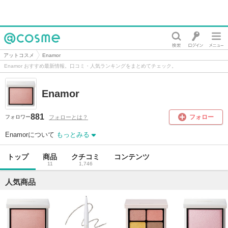
@cosme
アットコスメ
Enamor
Enamor おすすめ最新情報。口コミ・人気ランキングをまとめてチェック。
Enamor
881
フォロー
フォローとは？
フォロワー
Enamorについて
もっとみる
トップ
商品
クチコミ
コンテンツ
11
1,746
人気商品