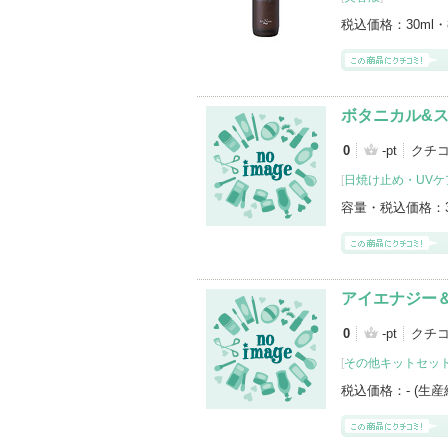
税込価格：
30ml・
ボタニカル&ス
0
-pt
クチ
[
日焼け止め・UVケア
容量・税込価格：
アイエナジー＆
0
-pt
クチ
[
その他キットセッ
税込価格：
- (生