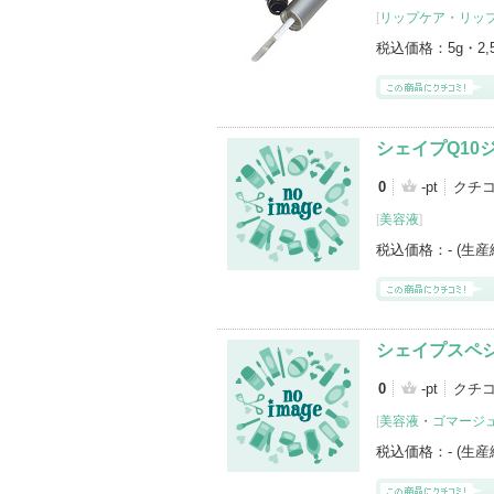
[
リップケア・リッ
税込価格：
5g・2
シェイプQ10
0
-pt
クチ
[
美容液
]
税込価格：
- (生
シェイプスペシ
0
-pt
クチ
[
美容液
・
ゴマージ
税込価格：
- (生