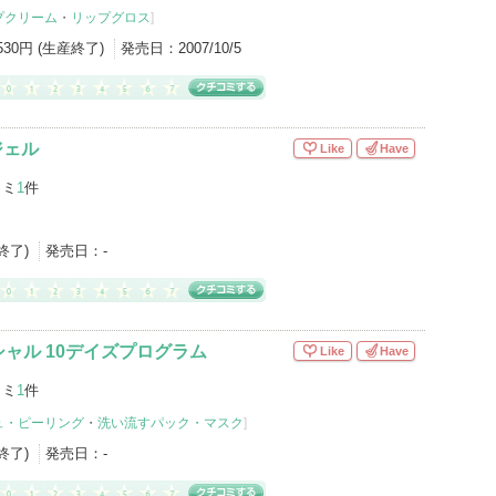
プクリーム
・
リップグロス
]
,530円 (生産終了)
発売日：
2007/10/5
ジェル
Like
Have
コミ
1
件
産終了)
発売日：
-
ャル 10デイズプログラム
Like
Have
コミ
1
件
ュ・ピーリング
・
洗い流すパック・マスク
]
産終了)
発売日：
-