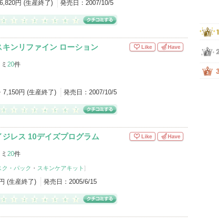
6,820円 (生産終了)
発売日：
2007/10/5
スキンリファイン ローション
Like
Have
コミ
20
件
・7,150円 (生産終了)
発売日：
2007/10/5
ジレス 10デイズプログラム
Like
Have
コミ
20
件
スク・パック
・
スキンケアキット
]
0円 (生産終了)
発売日：
2005/6/15