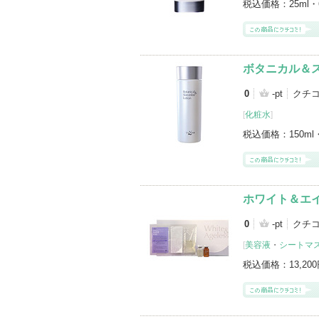
税込価格：
25ml・
ボタニカル＆
0
-pt
クチ
[
化粧水
]
税込価格：
150ml
ホワイト＆エイ
0
-pt
クチ
[
美容液
・
シートマ
税込価格：
13,20