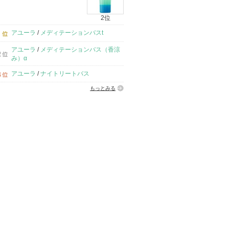
2位
アユーラ
/
メディテーションバスt
アユーラ
/
メディテーションバス（香涼
み）α
アユーラ
/
ナイトリートバス
もっとみる