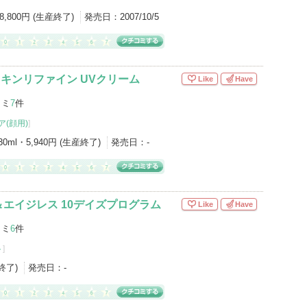
8,800円 (生産終了)
発売日：
2007/10/5
キンリファイン UVクリーム
Like
Have
コミ
7
件
(顔用)
]
30ml・5,940円 (生産終了)
発売日：
-
エイジレス 10デイズプログラム
Like
Have
コミ
6
件
ト
]
産終了)
発売日：
-