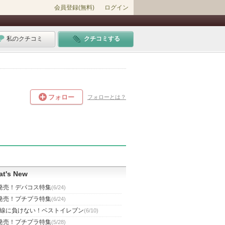
会員登録(無料)
ログイン
私のクチコミ
クチコミする
フォロー
フォローとは？
t's New
発売！デパコス特集
(6/24)
発売！プチプラ特集
(6/24)
線に負けない！ベストイレブン
(6/10)
発売！プチプラ特集
(5/28)