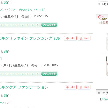
コミ
30
件
6月
スク・パック
・
その他キットセット
]
0円 (生産終了)
発売日：
2005/6/15
【毎月
スキンリファイン クレンジングミル
Like
Have
コミ
29
件
グ
]
・6,050円 (生産終了)
発売日：
2007/10/5
スキンケア ファンデーション
Like
Have
ク
コミ
25
件
【
入浴
ーション
]