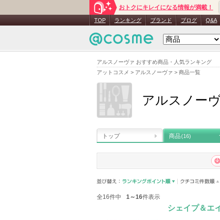
おトクにキレイになる情報が満載！
TOP
ランキング
ブランド
ブログ
Q&A
アルスノーヴァ おすすめ商品・人気ランキング
アットコスメ
>
アルスノーヴァ
>
商品一覧
アルスノー
トップ
商品
(16)
全16件中
1～16
件表示
シェイプ＆エイ