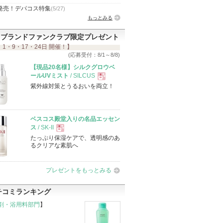
発売！デパコス特集
(5/27)
もっとみる
ブランドファンクラブ限定プレゼント
 1・9・17・24日 開催！】
(応募受付：8/1～8/8)
【現品20名様】シルクグロウベ
ールUVミスト
/ SILCUS
紫外線対策とうるおいを両立！
現
品
ベスコス殿堂入りの名品エッセン
ス
/ SK-II
たっぷり保湿ケアで、透明感のあ
現
るクリアな素肌へ
品
プレゼントをもっとみる
チコミランキング
剤・浴用料部門
】