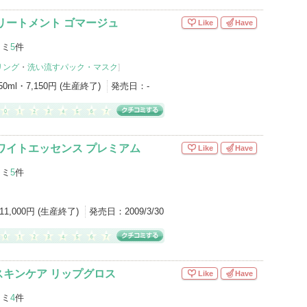
リートメント ゴマージュ
Like
Have
コミ
5
件
リング
・
洗い流すパック・マスク
]
50ml・7,150円 (生産終了)
発売日：
-
ワイトエッセンス プレミアム
Like
Have
コミ
5
件
11,000円 (生産終了)
発売日：
2009/3/30
スキンケア リップグロス
Like
Have
コミ
4
件