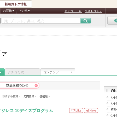
新着おトク情報
お買物
その他
カテゴリ一覧
ベストコスメ
ヴァ
クチコミ
コンテンツ
(0)
Wha
7月
7月
紫外
ジレス 10デイズプログラム
Like
Have
6月