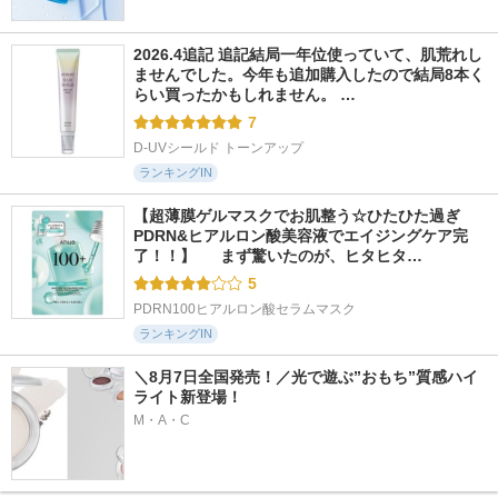
2026.4追記 追記結局一年位使っていて、肌荒れし
ませんでした。今年も追加購入したので結局8本く
らい買ったかもしれません。 …
7
D-UVシールド トーンアップ
ランキングIN
【超薄膜ゲルマスクでお肌整う☆ひたひた過ぎ
PDRN&ヒアルロン酸美容液でエイジングケア完
了！！】  　まず驚いたのが、ヒタヒタ…
5
PDRN100ヒアルロン酸セラムマスク
ランキングIN
＼8月7日全国発売！／光で遊ぶ”おもち”質感ハイ
ライト新登場！
M・A・C