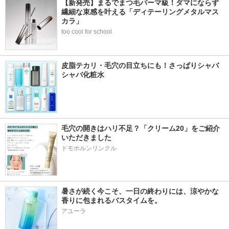
【新発売】まるでまつ毛パーマ級！ダマにならず
繊細な束感を叶える「ディテーリングメタルマス
カラ」
too cool for school
皮脂テカリ・毛穴の目立ちにも！さっぱりシャバ
シャバ化粧水
毛穴の開きはハリ不足？「クリーム20」をご紹介
いただきました
ドモホルンリンクル
暑さが続く今こそ、一日の終わりには、涼やかな
香りに包まれるバスタイムを。
アユーラ