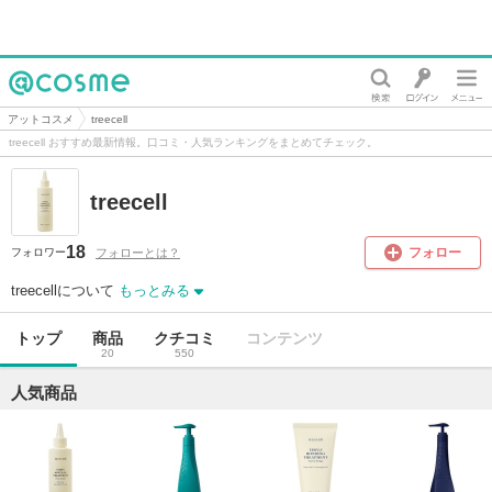
@cosme
アットコスメ
treecell
treecell おすすめ最新情報。口コミ・人気ランキングをまとめてチェック。
treecell
18
フォロー
フォローとは？
フォロワー
treecellについて
もっとみる
トップ
商品
クチコミ
コンテンツ
20
550
人気商品