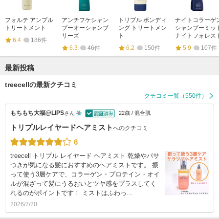
フォルテ アンプル
アンチフケシャン
トリプル ボンディ
ナイトコラーゲ
トリートメント
プーオーシャンブ
ング トリートメン
シャンプーミッ
リーズ
ト
ナイトフォレス
6.4
186件
6.3
46件
6.2
150件
5.9
107件
最新投稿
treecellの最新クチコミ
クチコミ一覧（550件）
もちもち大福@LIPS
さん
22歳 / 混合肌
トリプルレイヤードヘアミスト
へのクチコミ
6
treecell トリプル レイヤード ヘアミスト 乾燥やパサ
つきが気になる髪におすすめのヘアミストです。 振
って使う3層ケアで、コラーゲン・プロテイン・オイ
ルが混ざって髪にうるおいとツヤ感をプラスしてく
れるのがポイントです！ ミストはふわっ…
2026/7/20