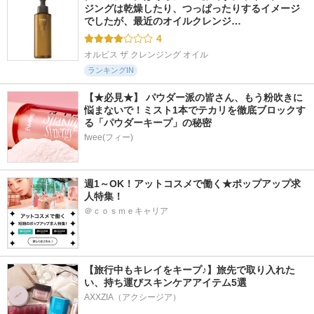
ジングは乾燥したり、つっぱったりするイメージ
でしたが、最近のオイルクレンジ…
4
オルビス ザ クレンジング オイル
ランキングIN
【★必見★】 パウダー派の皆さん、もう粉吹きに
悩まないで！ミスト1本でテカリを徹底ブロックす
る「パウダーキープ」の秘密
fwee(フィー)
週1～OK！アットコスメで働く★ポップアップ求
人特集！
＠ｃｏｓｍｅキャリア
【旅行中もキレイをキープ♪】旅先で取り入れた
い、持ち運びスキンケアアイテム5選
AXXZIA（アクシージア）