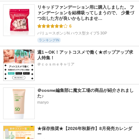
リキッドファンデーション用に購入しました。 フ
ァンデーションを結構吸ってしまうので、 少量づ
つ出した方が良いかもしれませ…
6
バリュースポンジN ハウス型タイプS 30P
ランキングIN
週1～OK！アットコスメで働く★ポップアップ求
人特集！
＠ｃｏｓｍｅキャリア
＠cosme編集部に魔女工場の商品が紹介されまし
た♪
manyo
★保存推奨★【2026年秋新作】8月発売カレンダ
ー