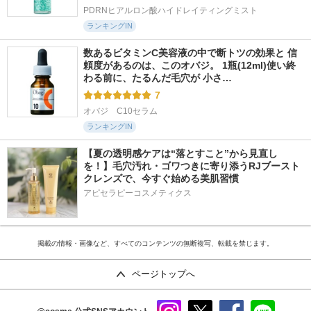
PDRNヒアルロン酸ハイドレイティングミスト
ランキングIN
数あるビタミンC美容液の中で断トツの効果と 信
頼度があるのは、このオバジ。 1瓶(12ml)使い終
わる前に、たるんだ毛穴が 小さ…
7
オバジ　C10セラム
ランキングIN
【夏の透明感ケアは“落とすこと”から見直し
を！】毛穴汚れ・ゴワつきに寄り添うRJブースト
クレンズで、今すぐ始める美肌習慣
アピセラピーコスメティクス
掲載の情報・画像など、すべてのコンテンツの無断複写、転載を禁じます。
ページトップへ