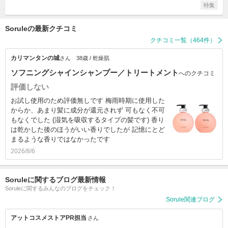
特集
Soruleの最新クチコミ
クチコミ一覧（464件）
カリマンタンの城
さん
38歳 / 乾燥肌
ソフニングシャインシャンプー／トリートメント
へのクチコミ
評価しない
お試し使用のため評価無しです 梅雨時期に使用した
からか、あまり髪に成分が還元されず 可もなく不可
もなくでした (湿気を吸収するタイプの髪です) 香り
は乾かした後のほうがいい香りでしたが 記憶にとど
まるような香りではなかったです
2026/8/6
Soruleに関するブログ最新情報
Soruleに関するみんなのブログをチェック！
Sorule関連ブログ
アットコスメストアPR担当
さん