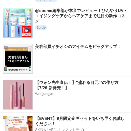
@cosme編集部が本音でレビュー！ひんやりUV・
エイジングケアからヘアケアまで注目の新作コス
メ
Sorule
美容部員イチオシのアイテムをピックアップ！
【ウォン先生直伝！】"盛れる目元"*の作り方
【7/29 新発売！】
Wonjungyo
【EVENT】9月限定企画セットをいち早くお試し
ください！
SKIN＆LAB(スキンアンドラブ)