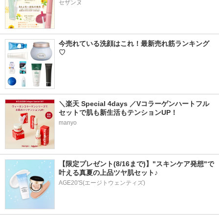
セザンヌ
今売れている洗顔はこれ！最新売れ筋ランキング
♡
＼楽天 Special 4days ／Vコラーゲンハートフル
セットで肌も新生活もテンションUP！
manyo
【限定プレゼント(8/16まで)】"スキンケア発想"で
叶える真夏の上品ツヤ肌セット♪
AGE20'S(エージトウェンティズ)