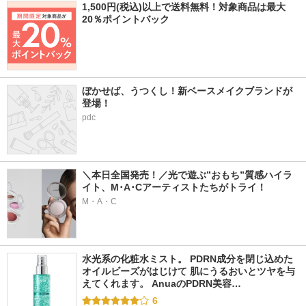
1,500円(税込)以上で送料無料！対象商品は最大
20％ポイントバック
ぼかせば、うつくし！新ベースメイクブランドが
登場！
pdc
＼本日全国発売！／光で遊ぶ”おもち”質感ハイラ
イト、M･A･Cアーティストたちがトライ！
M・A・C
水光系の化粧水ミスト。 PDRN成分を閉じ込めた
オイルビーズがはじけて 肌にうるおいとツヤを与
えてくれます。 AnuaのPDRN美容…
6