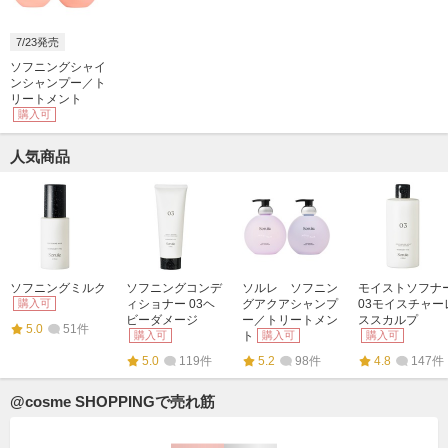
7/23発売
ソフニングシャイ
ンシャンプー／ト
リートメント
購入可
人気商品
ソフニングミルク
ソフニングコンデ
ソルレ ソフニン
モイストソフナ
購入可
ィショナー 03ヘ
グアクアシャンプ
03モイスチャー
ビーダメージ
ー／トリートメン
ススカルプ
5.0
51件
購入可
ト
購入可
購入可
5.0
119件
5.2
98件
4.8
147件
@cosme SHOPPINGで売れ筋