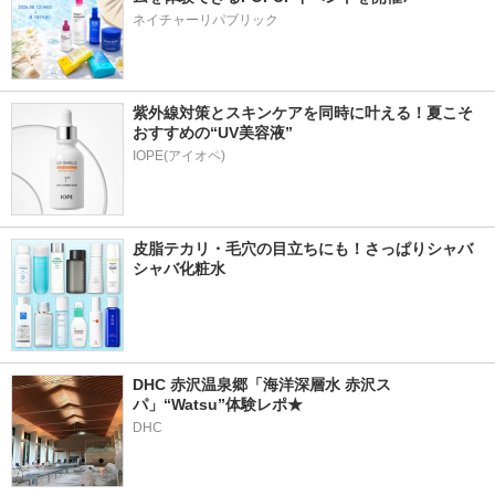
ネイチャーリパブリック
紫外線対策とスキンケアを同時に叶える！夏こそ
おすすめの“UV美容液”
IOPE(アイオペ)
皮脂テカリ・毛穴の目立ちにも！さっぱりシャバ
シャバ化粧水
DHC 赤沢温泉郷「海洋深層水 赤沢ス
パ」“Watsu”体験レポ★
DHC