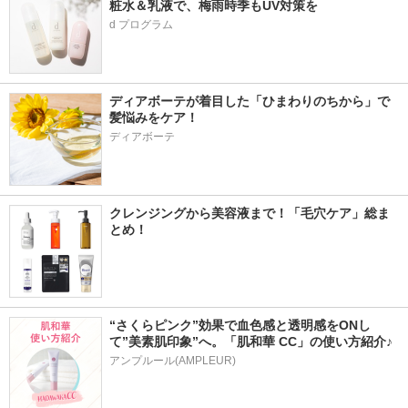
粧水＆乳液で、梅雨時季もUV対策を
d プログラム
ディアボーテが着目した「ひまわりのちから」で
髪悩みをケア！
ディアボーテ
クレンジングから美容液まで！「毛穴ケア」総ま
とめ！
“さくらピンク”効果で血色感と透明感をONし
て”美素肌印象”へ。「肌和華 CC」の使い方紹介♪ 
アンプルール(AMPLEUR)