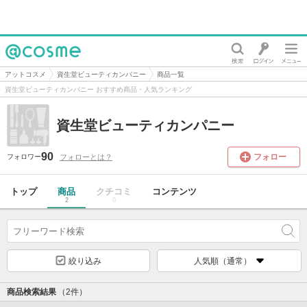
@cosme
アットコスメ
資生堂ビューティカンパニー
商品一覧
資生堂ビューティカンパニー おすすめ商品・人気ランキング
資生堂ビューティカンパニー
90
フォロー
フォローとは？
フォロワー
トップ
商品
クチコミ
コンテンツ
2
0
絞り込み
人気順（通常）
商品検索結果
（2件）