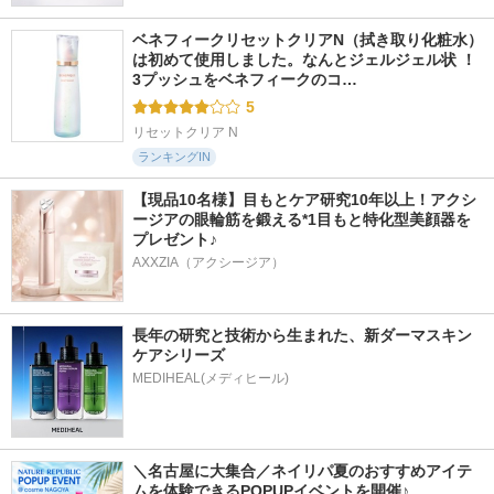
ベネフィークリセットクリアN（拭き取り化粧水）
は初めて使用しました。なんとジェルジェル状 ！
3プッシュをベネフィークのコ…
5
リセットクリア N
ランキングIN
【現品10名様】目もとケア研究10年以上！アクシ
ージアの眼輪筋を鍛える*1目もと特化型美顔器を
プレゼント♪
AXXZIA（アクシージア）
長年の研究と技術から生まれた、新ダーマスキン
ケアシリーズ
＼名古屋に大集合／ネイリパ夏のおすすめアイテ
ムを体験できるPOPUPイベントを開催♪