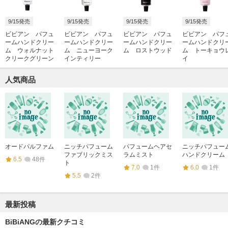
9/15発売
9/15発売
9/15発売
9/15発売
ビビアン パフュ
ビビアン パフュ
ビビアン パフュ
ビビアン パフ
ームハンドクリー
ームハンドクリー
ームハンドクリー
ームハンドクリ
ム ウォルナット
ム ニューヨーク
ム ロストウッド
ム トーキョウ
クリークグリーン
インティリー
イ
人気商品
オードパルファム
ニッチパフューム
パフュームヘアセ
ニッチパフュー
ファブリックミス
ラムミスト
ハンドクリーム
6.5
48件
ト
7.0
1件
6.0
1件
5.5
2件
最新投稿
BiBiANGの最新クチコミ