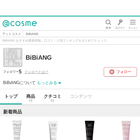
@cosme
アットコスメ
BiBiANG
BiBiANG おすすめ最新情報。口コミ・人気ランキングをまとめてチェック。
BiBiANG
5
フォロー
フォローとは？
フォロワー
BiBiANGについて
もっとみる
トップ
商品
クチコミ
コンテンツ
16
52
新着商品