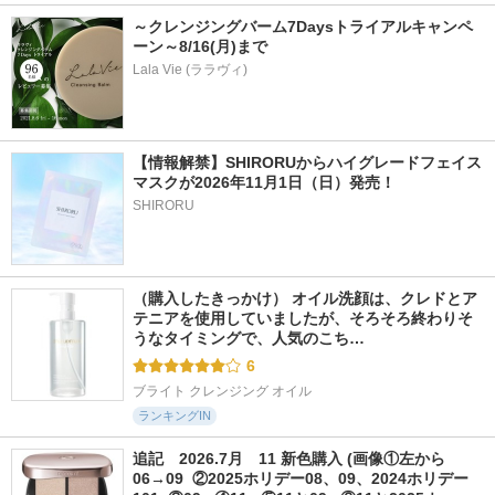
～クレンジングバーム7Daysトライアルキャンペ
ーン～8/16(月)まで
Lala Vie (ララヴィ)
【情報解禁】SHIRORUからハイグレードフェイス
マスクが2026年11月1日（日）発売！
SHIRORU
（購入したきっかけ） オイル洗顔は、クレドとア
テニアを使用していましたが、そろそろ終わりそ
うなタイミングで、人気のこち…
6
ブライト クレンジング オイル
ランキングIN
追記　2026.7月　11 新色購入 (画像①左から
06→09  ②2025ホリデー08、09、2024ホリデー