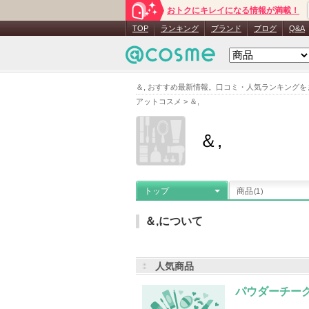
おトクにキレイになる情報が満載！
TOP
ランキング
ブランド
ブログ
Q&A
＆, おすすめ最新情報。口コミ・人気ランキング
アットコスメ
>
＆,
＆,
トップ
商品
(1)
＆,について
人気商品
メーカー名
：
フレンド株式会社
登
パウダーチーク
＆,の登録商品
(1件)