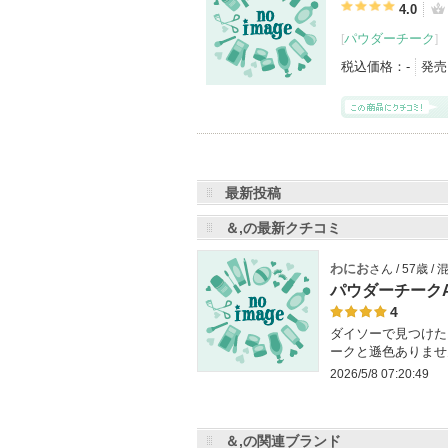
4.0
登録アイテムカテゴリ
パウダーチーク
[
]
パウダーチーク（1）
税込価格：
-
発売
最新投稿
＆,の最新クチコミ
わにお
さん / 57歳 
パウダーチークA
4
ダイソーで見つけた
ークと遜色ありませ
2026/5/8 07:20:49
＆,の関連ブランド