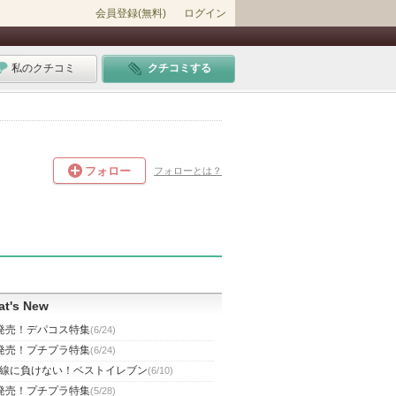
会員登録(無料)
ログイン
私のクチコミ
クチコミする
フォロー
フォローとは？
t's New
発売！デパコス特集
(6/24)
発売！プチプラ特集
(6/24)
線に負けない！ベストイレブン
(6/10)
発売！プチプラ特集
(5/28)