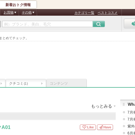
新着おトク情報
お買物
その他
カテゴリ一覧
ベストコスメ
をまとめてチェック。
クチコミ
コンテンツ
(1)
Wha
もっとみる
7月
録商品数
：
1件
クチコミ件数
：
1件
お気に入り登録
：
1
人
7月
紫外
A01
Like
Have
6月