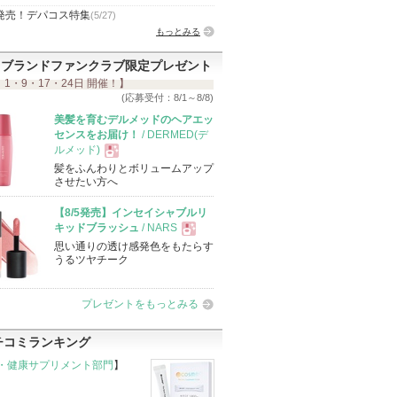
発売！デパコス特集
(5/27)
もっとみる
ブランドファンクラブ限定プレゼント
 1・9・17・24日 開催！】
(応募受付：8/1～8/8)
美髪を育むデルメッドのヘアエッ
センスをお届け！
/ DERMED(デ
ルメッド)
髪をふんわりとボリュームアップ
現
させたい方へ
【8/5発売】インセイシャブルリ
品
キッドブラッシュ
/ NARS
思い通りの透け感発色をもたらす
現
うるツヤチーク
品
プレゼントをもっとみる
チコミランキング
・健康サプリメント部門
】