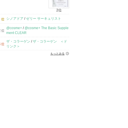
2位
シノアドア
/
ゼリー サーキュリスト
@cosme+
/
@cosme+ The Basic Supple
ment CLEAR
ザ・コラーゲン
/
ザ・コラーゲン ＜ド
リンク＞
もっとみる