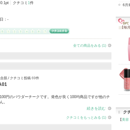
0.1pt
クチコミ
1
件
6月
日：
-
【毎月
全ての商品をみる (1)
/ 混合肌 / クチコミ投稿
69
件
01
100円のパウダーチークです。発色が良く100均商品ですが他のチ
ん。
続きを読む
ク
クチコミをもっとみる (1)
【
美容