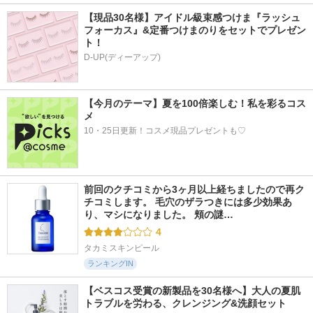
【現品30名様】アイドル級束感つけま『ラッシュ
フォーカス』&定番つけまのりをセットでプレゼン
ト！
D-UP(ディーアップ)
【今月のテーマ】夏を100倍楽しむ！私を彩るコス
メ
10・25日更新！コスメ現品プレゼントも♡
前回のクチコミから3ヶ月以上経ちましたので再ク
チコミします。 毛穴のザラつきには多少効果あ
り、マシになりました。 頬の謎…
4
タカミスキンピール
ランキングIN
【ベスコス受賞の新製品を30名様へ】大人の夏肌
トラブルを労わる、クレンジング&洗顔セット