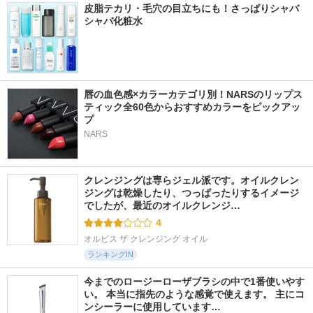
皮脂テカリ・毛穴の目立ちにも！さっぱりシャバ
シャバ化粧水
唇の血色感×カラーカテゴリ別！NARSのリップス
ティック全60色からおすすめカラーをピックアッ
プ
NARS
クレンジングは専らジェル派です。オイルクレン
ジングは乾燥したり、つっぱったりするイメージ
でしたが、最近のオイルクレンジ…
4
オルビス ザ クレンジング オイル
ランキングIN
今までのロージーローザブラシの中で1番使いやす
い。 本当に指先のような感覚で使えます。 主にコ
ンシーラーに使用しています…