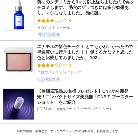
前回のクチコミから3ヶ月以上経ちましたので再ク
チコミします。 毛穴のザラつきには多少効果あ
り、マシになりました。 頬の謎…
4
タカミスキンピール
ランキングIN
エナモルの新色チーク！ とてもかわいかったので
早速買いに行きました！！ 似てるかな？と思った
色と比較してみましたが、 102…
4
メロウメルティングチーク
ランキングIN
【美顔器現品10名様プレゼント】CNPから新発
売！コンパクトサイズ美顔器「CNP T ブースター 
ショット」をご紹介！
CNP Laboratory(シーエヌピーラボラトリー)
掲載の情報・画像など、すべてのコンテンツの無断複写、転載を禁じます。