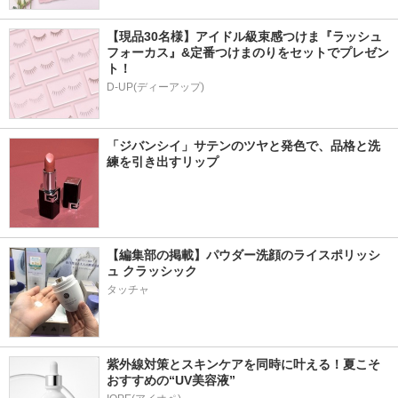
【現品30名様】アイドル級束感つけま『ラッシュ
フォーカス』&定番つけまのりをセットでプレゼン
ト！
D-UP(ディーアップ)
「ジバンシイ」サテンのツヤと発色で、品格と洗
練を引き出すリップ
【編集部の掲載】パウダー洗顔のライスポリッシ
ュ クラッシック
タッチャ
紫外線対策とスキンケアを同時に叶える！夏こそ
おすすめの“UV美容液”