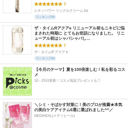
7
レチノパワー リンクルクリーム ba
ランキングIN
ザ・タイムRアクアe リニューアル前もニキビに悩
まされた時期に とてもお世話になりました。 リニ
ューアル前はシャバシャバし…
7
ザ・タイムR アクア e
ランキングIN
【今月のテーマ】夏を100倍楽しむ！私を彩るコス
メ
10・25日更新！コスメ現品プレゼントも♡
＼シミ・そばかす対策に！美のプロが推薦★本気
の美白ケアアイテム6選に選ばれました^^／
MEDIHEAL(メディヒール)