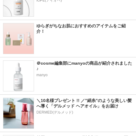
IOPE(アイオペ)
ゆらぎがちなお肌におすすめのアイテムをご紹
介！
＠cosme編集部にmanyoの商品が紹介されました
♪
manyo
＼10名様プレゼント !! ／”絹糸”のような美しい髪
へ導く「デルメッド ヘアオイル」をお届け
DERMED(デルメッド)