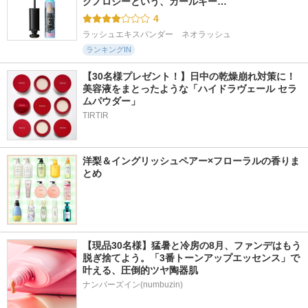
クノロジーという、カールキー…
4
ラッシュエキスパンダー　ネオラッシュ
ランキングIN
【30名様プレゼント！】日中の乾燥崩れ対策に！
美容液をまとったような「ハイドラヴェール セラ
ムパウダー」
TIRTIR
洋梨＆イングリッシュペアー×フローラルの香りま
とめ
【現品30名様】猛暑と冷房の8月、ファンデはもう
脱ぎ捨てよう。「3番トーンアップエッセンス」で
叶える、圧倒的ツヤ陶器肌
ナンバーズイン(numbuzin)