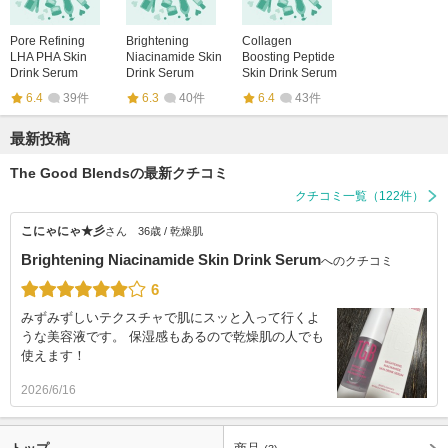
Pore Refining
Brightening
Collagen
LHA PHA Skin
Niacinamide Skin
Boosting Peptide
Drink Serum
Drink Serum
Skin Drink Serum
6.4
39件
6.3
40件
6.4
43件
最新投稿
The Good Blendsの最新クチコミ
クチコミ一覧（122件）
こにゃにゃ★彡
さん
36歳 / 乾燥肌
Brightening Niacinamide Skin Drink Serum
へのクチコミ
6
みずみずしいテクスチャで肌にスッと入って行くよ
うな美容液です。 保湿感もあるので乾燥肌の人でも
使えます！
2026/6/16