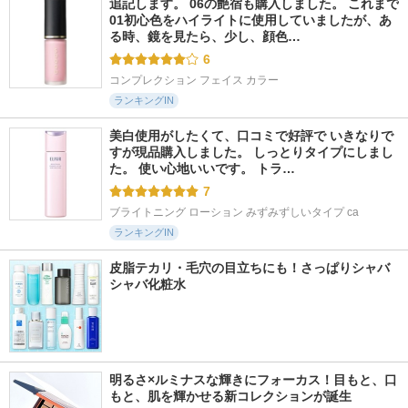
追記します。 06の艶宿も購入しました。 これまで
01初心色をハイライトに使用していましたが、あ
る時、鏡を見たら、少し、顔色…
6
コンプレクション フェイス カラー
ランキングIN
美白使用がしたくて、口コミで好評で いきなりで
すが現品購入しました。 しっとりタイプにしまし
た。 使い心地いいです。 トラ…
7
ブライトニング ローション みずみずしいタイプ ca
ランキングIN
皮脂テカリ・毛穴の目立ちにも！さっぱりシャバ
シャバ化粧水
明るさ×ルミナスな輝きにフォーカス！目もと、口
もと、肌を輝かせる新コレクションが誕生