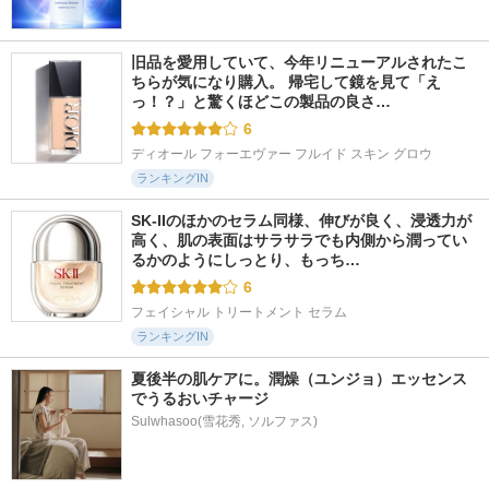
旧品を愛用していて、今年リニューアルされたこ
ちらが気になり購入。 帰宅して鏡を見て「え
っ！？」と驚くほどこの製品の良さ…
6
ディオール フォーエヴァー フルイド スキン グロウ
ランキングIN
SK-IIのほかのセラム同様、伸びが良く、浸透力が
高く、肌の表面はサラサラでも内側から潤ってい
るかのようにしっとり、もっち…
6
フェイシャル トリートメント セラム
ランキングIN
夏後半の肌ケアに。潤燥（ユンジョ）エッセンス
でうるおいチャージ
Sulwhasoo(雪花秀, ソルファス)