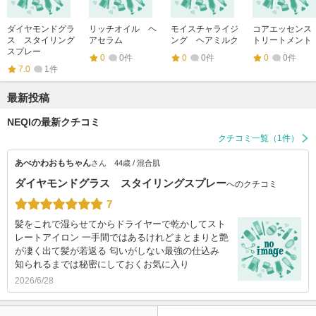
ダイヤモンドグラ
リッチオイル ヘ
モイスチャライジ
コアエッセン
ス スタイリング
アセラム
ング ヘアミルク
トリートメント
スプレー
0
0件
0
0件
0
0件
7.0
1件
最新投稿
NEQIの最新クチコミ
クチコミ一覧（1件）
あべかわおもちゃん
さん
44歳 / 混合肌
ダイヤモンドグラス スタイリングスプレー
へのクチコミ
7
髪をこれで湿らせてからドライヤーで乾かしてスト
レートアイロン 一手間ではあるけれどまとまりと艶
が凄く出て髪が若返る 匂いがしない最強の仕込み
知られるまでは秘密にしておくお気に入り
2026/6/28