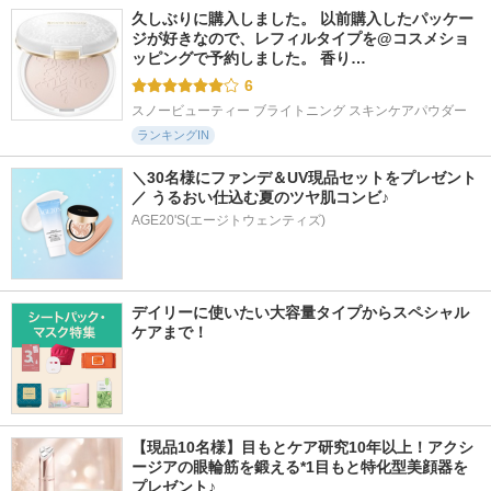
久しぶりに購入しました。 以前購入したパッケー
ジが好きなので、レフィルタイプを@コスメショ
ッピングで予約しました。 香り…
6
スノービューティー ブライトニング スキンケアパウダー
ランキングIN
＼30名様にファンデ＆UV現品セットをプレゼント
／ うるおい仕込む夏のツヤ肌コンビ♪
AGE20'S(エージトウェンティズ)
デイリーに使いたい大容量タイプからスペシャル
ケアまで！
【現品10名様】目もとケア研究10年以上！アクシ
ージアの眼輪筋を鍛える*1目もと特化型美顔器を
プレゼント♪