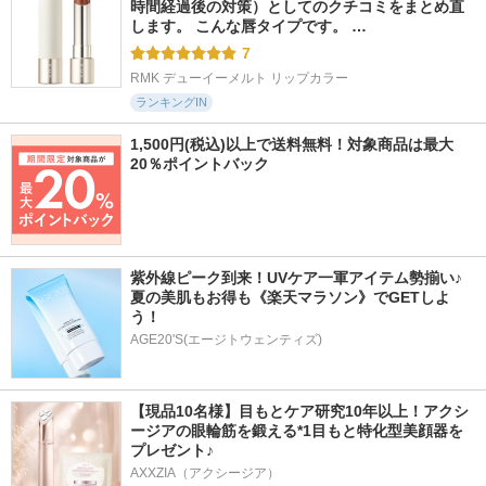
時間経過後の対策）としてのクチコミをまとめ直
します。 こんな唇タイプです。 …
7
RMK デューイーメルト リップカラー
ランキングIN
1,500円(税込)以上で送料無料！対象商品は最大
20％ポイントバック
紫外線ピーク到来！UVケア一軍アイテム勢揃い♪ 
夏の美肌もお得も《楽天マラソン》でGETしよ
う！
AGE20'S(エージトウェンティズ)
【現品10名様】目もとケア研究10年以上！アクシ
ージアの眼輪筋を鍛える*1目もと特化型美顔器を
プレゼント♪
AXXZIA（アクシージア）