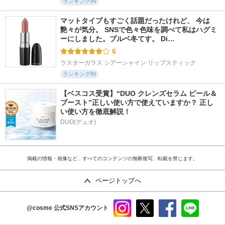
ランキングIN
マットタイプもすごく話題だったけれど、 今は
艶々が気分。 SNSで色々色味を調べて私はハグミ
ーにしました。ブルベ冬てす。 Di…
6
ラスターガラス シアーシャイン リップスティック
ランキングIN
【ベスコス受賞】“DUO クレンズセラム ピール＆
ブースト”正しい使い方で使えていますか？ 正し
い使い方を徹底解説！
DUO(デュオ)
掲載の情報・画像など、すべてのコンテンツの無断複写、転載を禁じます。
ページトップへ
@cosme
公式SNSアカウント
instag
x
faceb
line