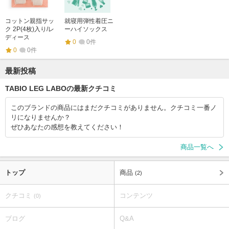
コットン親指サッ
就寝用弾性着圧ニ
ク 2P(4枚)入り/レ
ーハイソックス
ディース
0
0件
0
0件
最新投稿
TABIO LEG LABOの最新クチコミ
このブランドの商品にはまだクチコミがありません。クチコミ一番ノ
リになりませんか？
ぜひあなたの感想を教えてください！
商品一覧へ
トップ
商品
(2)
クチコミ
コンテンツ
(0)
ブログ
Q&A