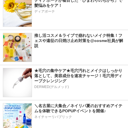
ディアボーテが着目した「ひまわりのちから」で
髪悩みをケア！
ディアボーテ
推し活コスメ＆ライブで崩れないメイク特集！フ
ェスや遠征の日焼け止め対策を@cosme社員が解
説
★毛穴の集中ケア★毛穴汚れとメイクはしっかり
落として、美容成分を速攻チャージ！毛穴用ディ
ープクレンジング
DERMED(デルメッド)
＼名古屋に大集合／ネイリパ夏のおすすめアイテ
ムを体験できるPOPUPイベントを開催♪
ネイチャーリパブリック