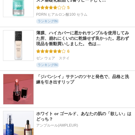
スメ基礎化粧品で1番リピートして…
5
PDRN ヒアルロン酸100 セラム
ランキングIN
薄膜、ハイカバーに惹かれサンプルを使用してみ
た所、崩れにくいのに乾燥せず良かった。思わず
現品を衝動買いしました。 色は…
6
ゼン ウェア　ステイ
ランキングIN
「ジバンシイ」サテンのツヤと発色で、品格と洗
練を引き出すリップ
ホワイト or ゴールド、あなたの肌の「欲しい」は
どっち？
アンプルール(AMPLEUR)