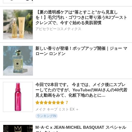
【夏の透明感ケアは“落とすこと”から見直し
を！】毛穴汚れ・ゴワつきに寄り添うRJブースト
クレンズで、今すぐ始める美肌習慣
アピセラピーコスメティクス
新しい香りが登場！ポップアップ開催｜ジョー マ
ローン ロンドン
今回で2本目です。 今までは、メイク後にスプレ
ーしてたのですが、YouTubeのMAIさんの40代若
見え動画をみて、化粧下地のあとに…
7
メイク キープ ミスト EX ＋
ランキングIN
M･A･C x JEAN-MICHEL BASQUIAT スペシャル