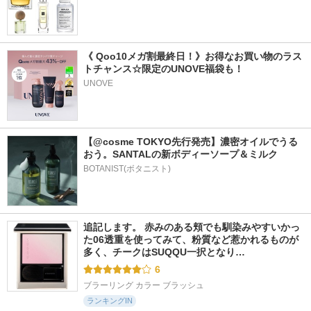
《 Qoo10メガ割最終日！》お得なお買い物のラス
トチャンス☆限定のUNOVE福袋も！
UNOVE
【@cosme TOKYO先行発売】濃密オイルでうる
おう。SANTALの新ボディーソープ＆ミルク
BOTANIST(ボタニスト)
追記します。 赤みのある頬でも馴染みやすいかっ
た06透重を使ってみて、粉質など惹かれるものが
多く、チークはSUQQU一択となり…
6
ブラーリング カラー ブラッシュ
ランキングIN