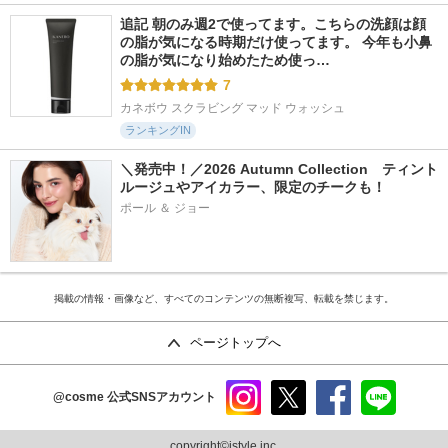
追記 朝のみ週2で使ってます。こちらの洗顔は顔
の脂が気になる時期だけ使ってます。 今年も小鼻
の脂が気になり始めたため使っ…
7
カネボウ スクラビング マッド ウォッシュ
ランキングIN
＼発売中！／2026 Autumn Collection　ティント
ルージュやアイカラー、限定のチークも！
ポール ＆ ジョー
掲載の情報・画像など、すべてのコンテンツの無断複写、転載を禁じます。
ページトップへ
@cosme
公式SNSアカウント
instag
x
faceb
line
ram
ook
copyright©istyle,inc.