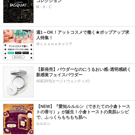
コレクション
M・A・C
週1～OK！アットコスメで働く★ポップアップ求
人特集！
＠ｃｏｓｍｅキャリア
【新発売】パウダーなのにうるおい感♪透明感続く
新感覚フェイスパウダー
AGE20'S(エージトウェンティズ)
【NEW】『愛知ルルルン（できたての小倉トース
トの香り）』が誕生！小倉トーストの美肌レシピ
で、ふっくらもちもち肌へ
ルルルン