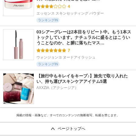
4
エッセンス スキンセッティング パウダー
ランキングIN
03シアーグレーは2本目をリピート中。もう1本ス
トックしています。ナチュラルに盛るとはこうい
うことなのか、と腑に落ちたマス…
7
ウォンジョンヨ ヌードアイラッシュ
ランキングIN
【旅行中もキレイをキープ♪】旅先で取り入れた
い、持ち運びスキンケアアイテム5選
AXXZIA（アクシージア）
掲載の情報・画像など、すべてのコンテンツの無断複写、転載を禁じます。
ページトップへ