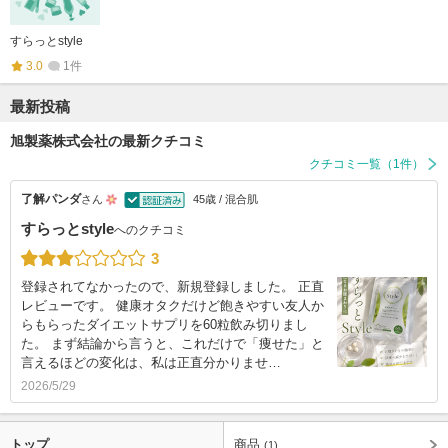
すらっとstyle
3.0
1件
最新投稿
旭製薬株式会社の最新クチコミ
クチコミ一覧（1件）
了解パンダ
さん
45歳 / 混合肌
すらっとstyle
へのクチコミ
3
登録されてなかったので、新規登録しました。 正直
レビューです。 健康オタクだけど飽きやすい友人か
らもらったダイエットサプリを60粒飲み切りまし
た。 まず結論から言うと、これだけで「痩せた」と
言えるほどの変化は、私は正直分かりませ…
2026/5/29
トップ
商品
(1)