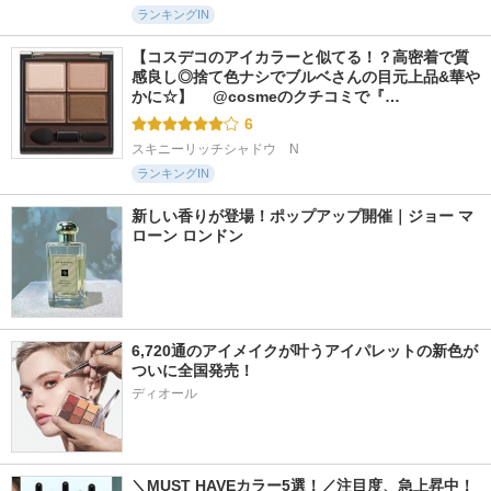
ランキングIN
【コスデコのアイカラーと似てる！？高密着で質
感良し◎捨て色ナシでブルベさんの目元上品&華や
かに☆】 　@cosmeのクチコミで『…
6
スキニーリッチシャドウ　N
ランキングIN
新しい香りが登場！ポップアップ開催｜ジョー マ
ローン ロンドン
6,720通のアイメイクが叶うアイパレットの新色が
ついに全国発売！
ディオール
＼MUST HAVEカラー5選！／注目度、急上昇中！