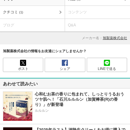
クチコミ
コンテンツ
(1)
ブログ
Q&A
メーカー名：
旭製薬株式会社
旭製薬株式会社の情報をお友達にシェアしませんか？
ポスト
シェア
LINEで送る
あわせて読みたい
心和むお茶の香りに包まれて、しっとりうるおう
ツヤ肌へ！「石川ルルルン（加賀棒茶(R)の香
り）」が新登場
【2025年ラスト】滋陰生クリームをお得に購入で