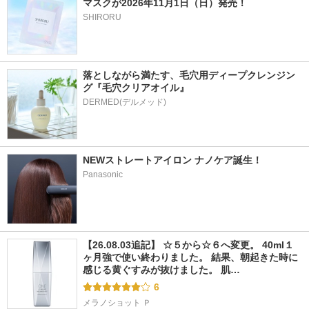
マスクが2026年11月1日（日）発売！
SHIRORU
落としながら満たす、毛穴用ディープクレンジン
グ『毛穴クリアオイル』
NEWストレートアイロン ナノケア誕生！
Panasonic
【26.08.03追記】 ☆５から☆６へ変更。 40ml１
ヶ月強で使い終わりました。 結果、朝起きた時に
感じる黄ぐすみが抜けました。 肌…
6
メラノショット Ｐ