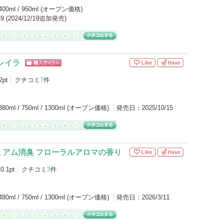
400ml / 950ml (オープン価格)
/19 (2024/12/19追加発売)
レイラ
Like
Have
ショッピン
グサイトへ
2pt
クチコミ
7
件
380ml / 750ml / 1300ml (オープン価格)
発売日：
2025/10/15
ミアム消臭 フローラルアロマの香り
Like
Have
0.1pt
クチコミ
3
件
480ml / 750ml / 1300ml (オープン価格)
発売日：
2026/3/11