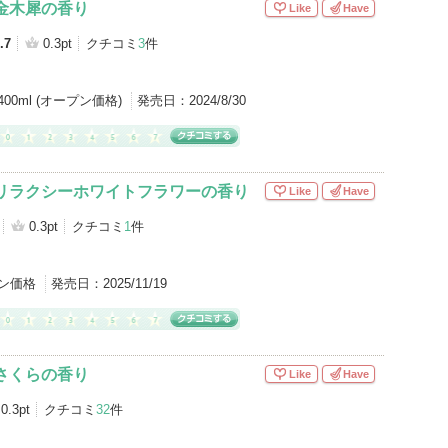
金木犀の香り
Like
Have
.7
0.3pt
クチコミ
3
件
400ml (オープン価格)
発売日：
2024/8/30
 リラクシーホワイトフラワーの香り
Like
Have
0.3pt
クチコミ
1
件
ン価格
発売日：
2025/11/19
さくらの香り
Like
Have
0.3pt
クチコミ
32
件