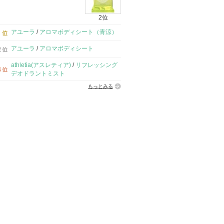
2位
アユーラ
/
アロマボディシート（青涼）
アユーラ
/
アロマボディシート
athletia(アスレティア)
/
リフレッシング
デオドラントミスト
もっとみる