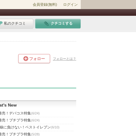
会員登録(無料)
ログイン
私のクチコミ
クチコミする
フォロー
フォローとは？
t's New
発売！デパコス特集
(6/24)
発売！プチプラ特集
(6/24)
線に負けない！ベストイレブン
(6/10)
発売！プチプラ特集
(5/28)