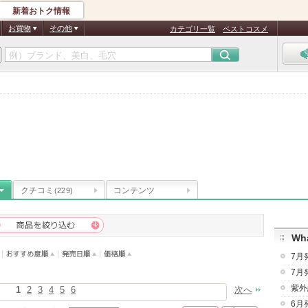
新着おトク情報
お買物
その他
カテゴリ一覧
ベストコスメ
クチコミ
コンテンツ
(229)
Wha
7月
7月
紫外
1
2
3
4
5
6
次へ
6月