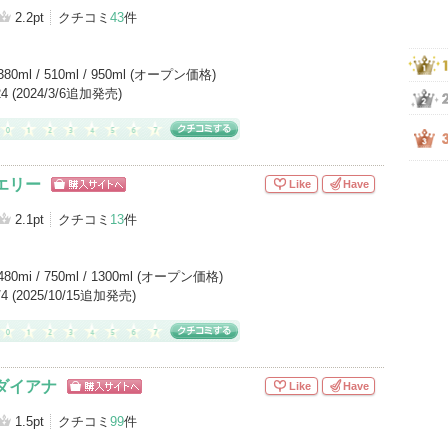
2.2pt
クチコミ
43
件
380ml / 510ml / 950ml (オープン価格)
/24 (2024/3/6追加発売)
エリー
Like
Have
ショッピン
グサイトへ
2.1pt
クチコミ
13
件
480mi / 750ml / 1300ml (オープン価格)
0/4 (2025/10/15追加発売)
ダイアナ
Like
Have
ショッピン
グサイトへ
1.5pt
クチコミ
99
件