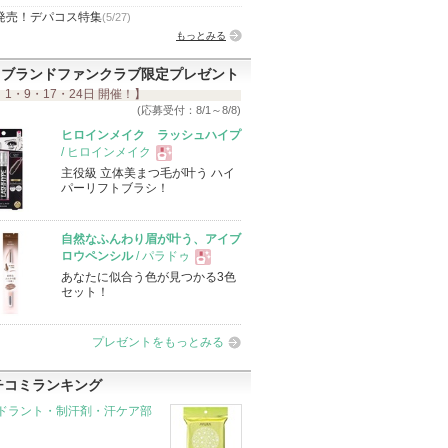
発売！デパコス特集
(5/27)
もっとみる
ブランドファンクラブ限定プレゼント
 1・9・17・24日 開催！】
(応募受付：8/1～8/8)
ヒロインメイク ラッシュハイプ
/ ヒロインメイク
主役級 立体美まつ毛が叶う ハイ
現
パーリフトブラシ！
品
自然なふんわり眉が叶う、アイブ
ロウペンシル
/ パラドゥ
あなたに似合う色が見つかる3色
現
セット！
品
プレゼントをもっとみる
チコミランキング
ドラント・制汗剤・汗ケア部