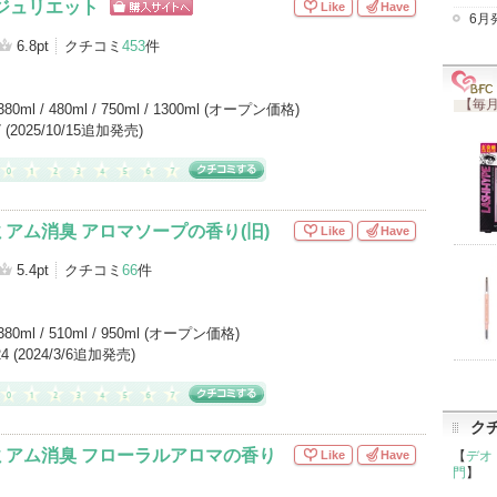
ジュリエット
Like
Have
6月
ショッピン
グサイトへ
6.8pt
クチコミ
453
件
【毎月
380ml / 480ml / 750ml / 1300ml (オープン価格)
/7 (2025/10/15追加発売)
アム消臭 アロマソープの香り(旧)
Like
Have
5.4pt
クチコミ
66
件
380ml / 510ml / 950ml (オープン価格)
/24 (2024/3/6追加発売)
ク
ミアム消臭 フローラルアロマの香り
Like
Have
【
デオ
門
】