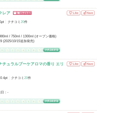
クレア
Like
Have
ショッピン
グサイトへ
5pt
クチコミ
20
件
480ml / 750ml / 1300ml (オープン価格)
0/9 (2025/10/15追加発売)
ナチュラルブーケアロマの香り エリ
Like
Have
0.4pt
クチコミ
20
件
売日：
-