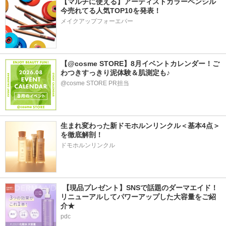
【マルチに使える】アーティストカラーペンシル
今売れてる人気TOP10を発表！
メイクアップフォーエバー
【@cosme STORE】8月イベントカレンダー！ご
わつきすっきり泥体験＆肌測定も♪
@cosme STORE PR担当
生まれ変わった新ドモホルンリンクル＜基本4点＞
を徹底解剖！
ドモホルンリンクル
 【現品プレゼント】SNSで話題のダーマエイド！
リニューアルしてパワーアップした大容量をご紹
介★
pdc