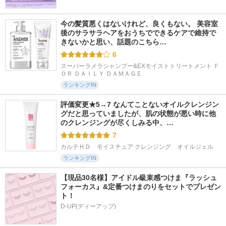
今の髪質悪くはないけれど、良くもない。 美容室
後のサラサラヘアをおうちでできるケアで維持で
きないかと思い、話題のこちら…
6
スーパーラメラシャンプー&EXモイストトリートメント Ｆ
ＯＲ ＤＡＩＬＹ ＤＡＭＡＧＥ
ランキングIN
評価変更★5→7 なんてことないオイルクレンジン
グだと思っていましたが、肌の状態が悪い時に他
のクレンジングが尽くしみる中、…
7
カルテＨＤ　モイスチュア クレンジング　オイルジェル
ランキングIN
【現品30名様】アイドル級束感つけま『ラッシュ
フォーカス』&定番つけまのりをセットでプレゼン
ト！
D-UP(ディーアップ)