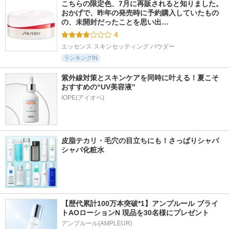
こちらの限定色、7月に再販されると知りました。 
おかげで、昨年の発売時に予約購入していたもの
の、未開封だったことを思い出…
4
エッセンス スキンセッティング パウダー
ランキングIN
紫外線対策とスキンケアを同時に叶える！夏こそ
おすすめの“UV美容液”
IOPE(アイオペ)
皮脂テカリ・毛穴の目立ちにも！さっぱりシャバ
シャバ化粧水
【歴代累計100万本突破*1】アンプルール ブライ
トAOローションN 現品を30名様にプレゼント
アンプルール(AMPLEUR)