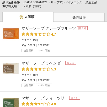
絞り込み条件：
LEAF＆BOTANICS （リーフアンドボタニクス）,
洗顔石鹸
並び替え順：
人気順（通常）
人気順
発売日順
マザーソープ グレープフルーツ
購入可
4.7
クチコミ 13件
90g・550円
2025/3/12
洗顔石鹸
ボディ石鹸
マザーソープ ラベンダー
購入可
5.3
クチコミ 10件
90g・550円
2025/3/12
洗顔石鹸
ボディ石鹸
マザーソープ ティーツリー
購入可
4.8