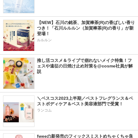
【NEW】石川の銘茶、加賀棒茶(R)の香ばしい香り
つき！「石川ルルルン（加賀棒茶(R)の香り」が新
登場！
ルルルン
推し活コスメ＆ライブで崩れないメイク特集！フ
ェスや遠征の日焼け止め対策を@cosme社員が解
説
＼ベスコス2023上半期／ベストフレグランス＆ベ
ストボディケア＆ベスト美容液部門で受賞！
ランコム
fweeの新発売のフィックスミストめちゃくちゃ良