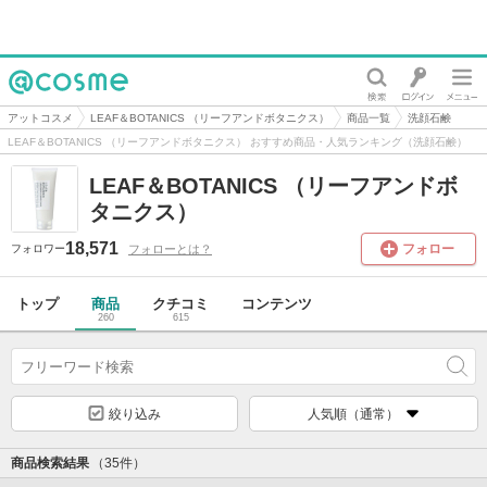
@cosme
アットコスメ
LEAF＆BOTANICS （リーフアンドボタニクス）
商品一覧
洗顔石鹸
LEAF＆BOTANICS （リーフアンドボタニクス） おすすめ商品・人気ランキング（洗顔石鹸）
LEAF＆BOTANICS （リーフアンドボ
タニクス）
18,571
フォロー
フォローとは？
フォロワー
トップ
商品
クチコミ
コンテンツ
260
615
絞り込み
人気順（通常）
商品検索結果
（35件）