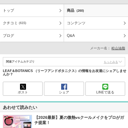
トップ
商品
(260)
クチコミ
コンテンツ
(615)
ブログ
Q&A
メーカー名：
松山油脂
関連アイテムカテゴリ
もっとみる
LEAF＆BOTANICS （リーフアンドボタニクス）の情報をお友達にシェアしませ
んか？
ポスト
シェア
LINEで送る
あわせて読みたい
【2026最新】夏の微熱vsクールメイクをプロがガ
チ提案！