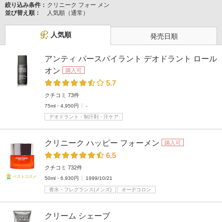
絞り込み条件：
クリニーク フォー メン
並び替え順：
人気順（通常）
人気順
発売日順
アンティ パースパイラント デオドラント ロール
オン
購入可
5.7
クチコミ 73件
75ml・4,950円
-
デオドラント・制汗剤・汗ケア
クリニーク ハッピー フォーメン
購入可
6.5
クチコミ 732件
ベストコスメ
50ml・6,930円
1999/10/21
香水・フレグランス(メンズ)
オーデコロン
クリーム シェーブ