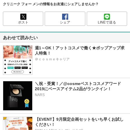
クリニーク フォー メンの情報をお友達にシェアしませんか？
ポスト
シェア
LINEで送る
あわせて読みたい
週1～OK！アットコスメで働く★ポップアップ求
人特集！
＠ｃｏｓｍｅキャリア
＼祝・受賞！／@cosmeベストコスメアワード
2019にベースアイテム2品がランクイン！
NARS
【EVENT】9月限定企画セットをいち早くお試し
ください！