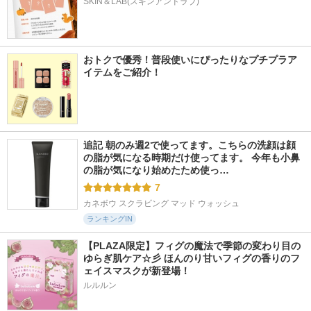
SKIN＆LAB(スキンアンドラブ)
おトクで優秀！普段使いにぴったりなプチプラア
イテムをご紹介！
追記 朝のみ週2で使ってます。こちらの洗顔は顔
の脂が気になる時期だけ使ってます。 今年も小鼻
の脂が気になり始めたため使っ…
7
カネボウ スクラビング マッド ウォッシュ
ランキングIN
【PLAZA限定】フィグの魔法で季節の変わり目の
ゆらぎ肌ケア☆彡 ほんのり甘いフィグの香りのフ
ェイスマスクが新登場！
ルルルン