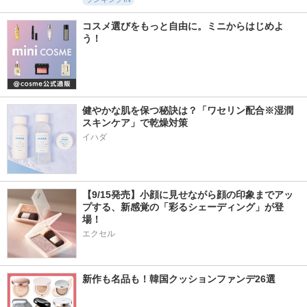
コスメ選びをもっと自由に。ミニからはじめよ
う！
健やかな肌を保つ秘訣は？「ワセリン配合※湿潤
スキンケア」で乾燥対策
イハダ
【9/15発売】小顔に見せながら顔の印象までアッ
プする、新感覚の「彩るシェーディング」が登
場！
エクセル
新作も名品も！韓国クッションファンデ26選