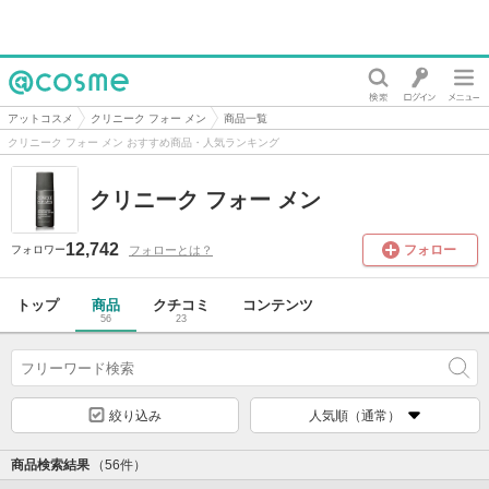
@cosme
アットコスメ
クリニーク フォー メン
商品一覧
クリニーク フォー メン おすすめ商品・人気ランキング
クリニーク フォー メン
12,742
フォロー
フォローとは？
フォロワー
トップ
商品
クチコミ
コンテンツ
56
23
絞り込み
人気順（通常）
商品検索結果
（56件）