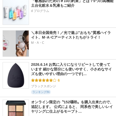
「敏感肌のための＃10の約束」とは？5つの高機能
土台化粧水＆乳液もご紹介
d プログラム
＼本日全国発売！／光で遊ぶ”おもち”質感ハイラ
イト、M･A･Cアーティストたちがトライ！
M・A・C
2026.6.14 お気に入りになりリピートして使って
います 細かな部分にも使いやすく、小さめなサイ
ズも使いやすい理由の一つです(…
6
ブラックスポンジ
ランキングIN
オンライン限定の〝152囁咲〟を購入出来たので、
追記します。 公式によると、 同系色で美しいレイ
ヤリングに仕上がるモーブト…