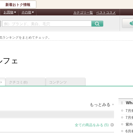
新着おトク情報
お買物
その他
カテゴリ一覧
ベストコスメ
人気ランキングをまとめてチェック。
ルフェ
クチコミ
コンテンツ
(0)
Wha
もっとみる
7月
：
5件
クチコミ件数
：
1件
お気に入り登録
：
1
人
7月
紫外
全ての商品をみる (5)
6月