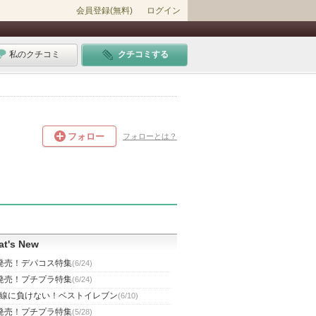
会員登録(無料)
ログイン
私のクチコミ
クチコミする
フォロー
フォローとは？
t's New
発売！デパコス特集
(6/24)
発売！プチプラ特集
(6/24)
線に負けない！ベストイレブン
(6/10)
発売！プチプラ特集
(5/28)