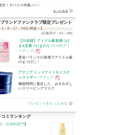
発売！デパコス特集
(5/27)
もっとみる
ブランドファンクラブ限定プレゼント
 1・9・17・24日 開催！】
(応募受付：8/1～8/8)
【20名様】アイドル級束感つけ
ま&定番つけまのり
/ D-UP(ディ
ーアップ)
黄金バランスの束感でアイドル級
現
のまつげに！
アテニア ミッドナイトモイスチ
品
ャライザー
/ アテニア
睡眠時間に着目した、みずみずし
現
いスリーピングマスク
品
プレゼントをもっとみる
チコミランキング
剤・浴用料部門
】