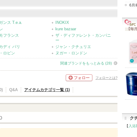
6月
ンズ)（5）
ンス T.e.a.
INOKIX
レ
kure bazaar
【毎月
モフランス
ザ・ディファレント・カンパニ
ー
カディ パリ
ジャン・クチュリエ
・ロビン
ヌガー・ロンドン
関連ブランドをもっとみる (28)
フォロー
フォローとは?
)
Q&A
アイテムカテゴリ一覧 (1)
リ
ク
)
【
入浴