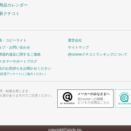
商品カレンダー
新クチコミ
責・コピーライト
運営会社
ルプ・お問い合わせ
サイトマップ
用規約違反に関するご連絡
@cosmeクチコミランキングについて
スタマーサポートブログ
在のお気持ちをお聞かせください
満足度アンケートにご協力ください）
写・転載を禁じます。
メーカーのみなさまへ
人差がありますのでご注意ください。
@cosmeへの掲載・
ビジネス活用はこちら
copyright©istyle,inc.