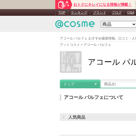
おトクにキレイになる情報が満載！
TOP
ランキング
ブランド
ブログ
Q&A
アコール パルフェ おすすめ最新情報。口コミ・
アットコスメ
>
アコール パルフェ
アコール パ
トップ
商品
(5)
アコール パルフェについて
人気商品
メーカー名
：
フォルテ
登録商品数
アコール パルフェの登録商品
(5件)