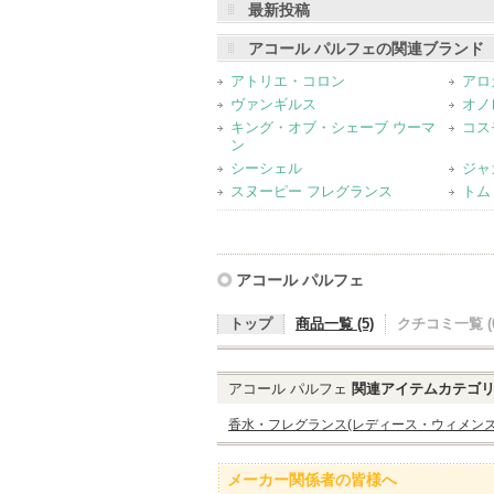
最新投稿
登録アイテムカテゴリ
香水・フレグランス(レディース・ウィメ
アコール パルフェの関連ブランド
アトリエ・コロン
アロガ
ヴァンギルス
オノ
キング・オブ・シェーブ ウーマ
コス
ン
シーシェル
ジャ
スヌーピー フレグランス
トム
アコール パルフェ
トップ
商品一覧 (5)
クチコミ一覧 (0
アコール パルフェ
関連アイテムカテゴ
香水・フレグランス(レディース・ウィメンズ
メーカー関係者の皆様へ