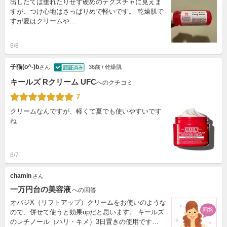
出したては垂れたりせず硬めのテクスチャに見えま
すが、つけ心地はさっぱりめで軽いです。 乾燥肌で
すが夏はクリームや…
8/8
子猫(o^-)b
さん
36歳 / 乾燥肌
キールズ Rクリーム UFC
へのクチコミ
7
クリームなんですが、軽くて夏でも使いやすいです
ね
8/7
chamin
さん
一万円台の美容液
への回答
オバジX（リフトアップ）クリームをお使いのような
ので、併せて使うと効果upだと思います。 キールズ
のレチノール（ハリ・キメ）3日置きの使用です…