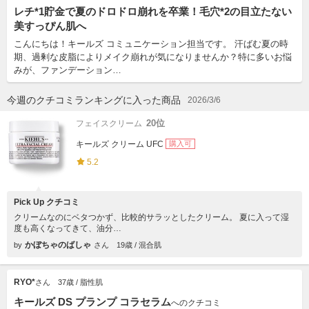
レチ*1貯金で夏のドロドロ崩れを卒業！毛穴*2の目立たない
美すっぴん肌へ
こんにちは！キールズ コミュニケーション担当です。 汗ばむ夏の時
期、過剰な皮脂によりメイク崩れが気になりませんか？特に多いお悩
みが、ファンデーション…
今週のクチコミランキングに入った商品
2026/3/6
20位
フェイスクリーム
キールズ クリーム UFC
購入可
5.2
Pick Up クチコミ
クリームなのにベタつかず、比較的サラッとしたクリーム。 夏に入って湿
度も高くなってきて、油分…
かぼちゃのばしゃ
by
さん
19歳 / 混合肌
RYO*
さん
37歳 / 脂性肌
キールズ DS プランプ コラセラム
へのクチコミ