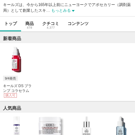
キールズは、今から165年以上前にニューヨークでアポセカリー（調剤薬
局）として創業したスキ…
もっとみる
トップ
商品
クチコミ
コンテンツ
478
4,377
新着商品
9/4発売
キールズ DS プラ
ンプ コラセラム
購入可
人気商品