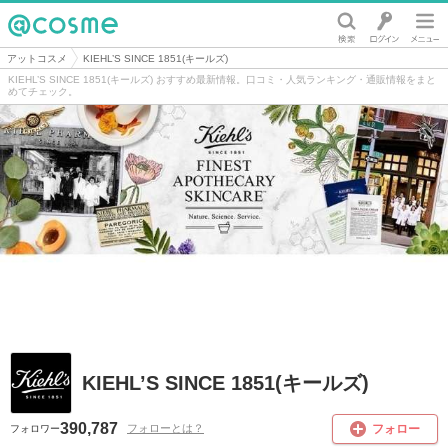
@cosme
アットコスメ
KIEHL’S SINCE 1851(キールズ)
KIEHL’S SINCE 1851(キールズ) おすすめ最新情報。口コミ・人気ランキング・通販情報をまと
めてチェック。
KIEHL’S SINCE 1851(キールズ)
390,787
フォロー
フォローとは？
フォロワー