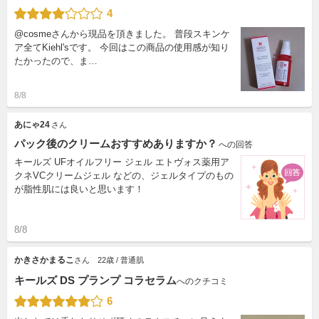
4
@cosmeさんから現品を頂きました。 普段スキンケ
ア全てKiehl'sです。 今回はこの商品の使用感が知り
たかったので、ま…
8/8
あにゃ24
さん
パック後のクリームおすすめありますか？
への回答
キールズ UFオイルフリー ジェル エトヴォス薬用ア
クネVCクリームジェル などの、ジェルタイプのもの
が脂性肌には良いと思います！
8/8
かきさかまるこ
さん
22歳 / 普通肌
キールズ DS プランプ コラセラム
へのクチコミ
6