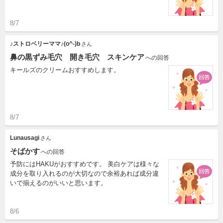
8/7
♪ストロベリーママ♪(o^-)b
さん
鼻の黒ずみ毛穴 開き毛穴 スキンケア
への回答
キールズのクリームおすすめします。
8/7
Lunausagi
さん
そばかす
への回答
予防にはHAKUがおすすめです。 美白ケアは様々な
成分を取り入れるのが大切なので余裕あれば成分違
いで揃えるのがいいと思います。
8/6