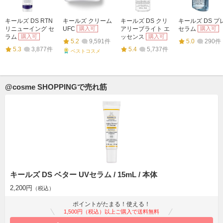
キールズ DS RTN
キールズ クリーム
キールズ DS クリ
キールズ DS プ
リニューイング セ
UFC
購入可
アリーブライト エ
セラム
購入可
ラム
購入可
ッセンス
購入可
5.2
9,591件
5.0
290件
5.3
3,877件
5.4
5,737件
ベストコスメ
@cosme SHOPPINGで売れ筋
キールズ DS ベター UVセラム / 15mL / 本体
2,200円
（税込）
ポイントがたまる！使える！
1,500円（税込）以上ご購入で送料無料