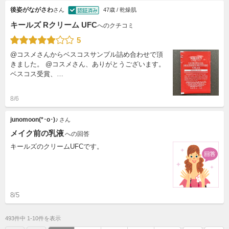
後姿がながさわ
さん
47歳 / 乾燥肌
キールズ Rクリーム UFC
へのクチコミ
5
@コスメさんからベスコスサンプル詰め合わせで頂
きました。 @コスメさん、ありがとうございます。
ベスコス受賞、…
8/6
junomoon(*･o･)♪
さん
メイク前の乳液
への回答
キールズのクリームUFCです。
8/5
493件中 1-10件を表示