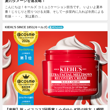
夏のダメージを速攻略！
こんにちは！キールズ コミュニケーション担当です。 いよいよ夏本
番！じりじりと照りつける太陽、そして一歩室内に入れば冷房による
乾燥・・・。 実は夏の…
KIEHL’S SINCE 1851(キールズ)
【速報】祝・ベスコス2冠受賞！☆彡ゆらぎ肌の味方 ！瞬間