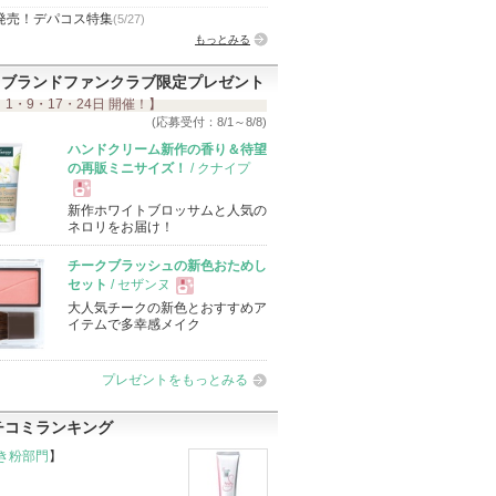
発売！デパコス特集
(5/27)
もっとみる
ブランドファンクラブ限定プレゼント
 1・9・17・24日 開催！】
(応募受付：8/1～8/8)
ハンドクリーム新作の香り＆待望
の再販ミニサイズ！
/ クナイプ
新作ホワイトブロッサムと人気の
現
ネロリをお届け！
チークブラッシュの新色おためし
品
セット
/ セザンヌ
大人気チークの新色とおすすめア
現
イテムで多幸感メイク
品
プレゼントをもっとみる
チコミランキング
き粉部門
】