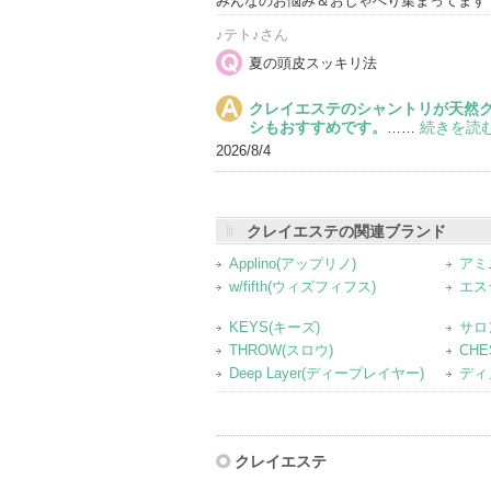
みんなのお悩み＆おしゃべり集まってます
♪テト♪さん
夏の頭皮スッキリ法
クレイエステのシャントリが天然ク
シもおすすめです。
続きを読
……
2026/8/4
クレイエステの関連ブランド
Applino(アップリノ)
アミ
w/fifth(ウィズフィフス)
エス
KEYS(キーズ)
サロ
THROW(スロウ)
CHE
Deep Layer(ディープレイヤー)
ディ
クレイエステ