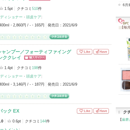
ショッピン
6月
グサイトへ
1.5pt
クチコミ
510
件
頭皮ケア（5）
ヘアパック・トリートメント（3）
ディショナー
頭皮ケア
・
]
400ml・2,860円 / -・165円
発売日：
2021/6/9
【毎月
シャンプー／フォーティファイング
Like
Have
ンククレイ
ショッピン
グサイトへ
1.4pt
クチコミ
198
件
ディショナー
頭皮ケア
・
]
400ml・3,146円 / -・187円
発売日：
2021/6/9
パック EX
Like
Have
ク
【
歯磨
.0
0.6pt
クチコミ
144
件
ートメント
]