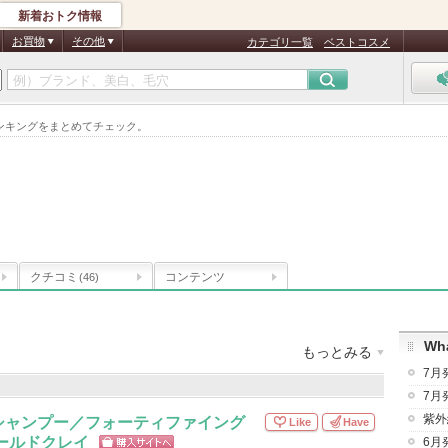
新着おトク情報
お買物
その他
カテゴリ一覧
ベストコスメ
ンキングをまとめてチェック。
テ
クチコミ
コンテンツ
(46)
Wha
もっとみる
7月
件
クチコミ件数
：
1,249件
お気に入り登録
：
37,745
人
7月
紫外
シャンプー／フォーティファイング
Like
Have
ールドクレイ
6月