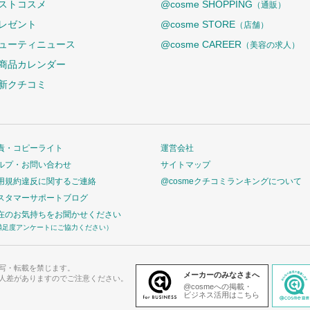
ストコスメ
@cosme SHOPPING
（通販）
レゼント
@cosme STORE
（店舗）
ューティニュース
@cosme CAREER
（美容の求人）
商品カレンダー
新クチコミ
責・コピーライト
運営会社
ルプ・お問い合わせ
サイトマップ
用規約違反に関するご連絡
@cosmeクチコミランキングについて
スタマーサポートブログ
在のお気持ちをお聞かせください
満足度アンケートにご協力ください）
写・転載を禁じます。
メーカーのみなさまへ
人差がありますのでご注意ください。
@cosmeへの掲載・
ビジネス活用はこちら