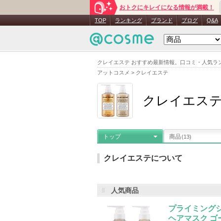
おトクにキレイになる情報が満載！
TOP
ランキング
ブランド
ブログ
Q&A
クレイエステ おすすめ最新情報。口コミ・人気ラ
アットコスメ
>
クレイエステ
クレイエス
トップ
商品
(13)
クレイエステについて
人気商品
メーカー名
：
b-ex
登録商品数
：
13
プライミング
クレイエステの登録商品
(13件)
ヘアマスク ゴ