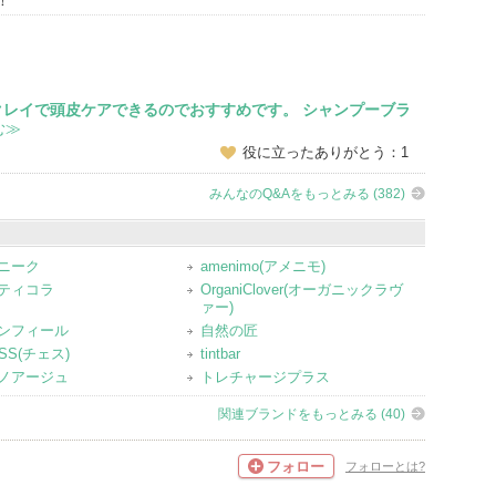
！
レイで頭皮ケアできるのでおすすめです。 シャンプーブラ
む≫
役に立ったありがとう：1
みんなのQ&Aをもっとみる (382)
ニーク
amenimo(アメニモ)
ティコラ
OrganiClover(オーガニックラヴ
ァー)
ンフィール
自然の匠
SS(チェス)
tintbar
ノアージュ
トレチャージプラス
関連ブランドをもっとみる (40)
フォロー
フォローとは?