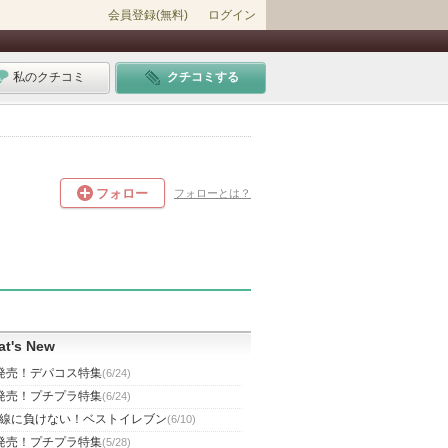
会員登録(無料)
ログイン
私のクチコミ
クチコミする
フォロー
フォローとは？
t's New
発売！デパコス特集
(6/24)
発売！プチプラ特集
(6/24)
線に負けない！ベストイレブン
(6/10)
発売！プチプラ特集
(5/28)