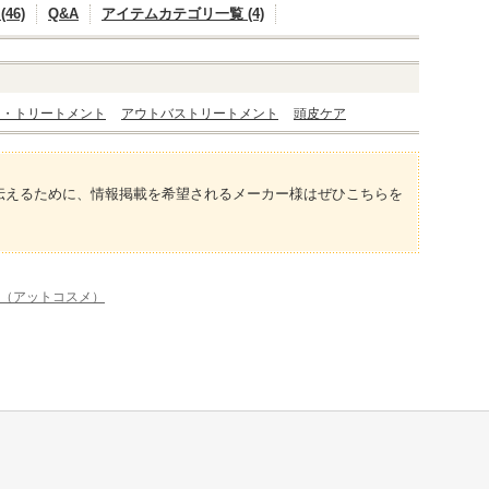
46)
Q&A
アイテムカテゴリ一覧 (4)
ク・トリートメント
アウトバストリートメント
頭皮ケア
伝えるために、情報掲載を希望されるメーカー様はぜひこちらを
me（アットコスメ）