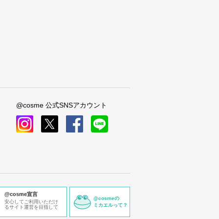
@cosme 公式SNSアカウント
instagram
x
facebook
line
@cosme宣言
@cosmeの
安心してご利用いただけ
ミカエルって？
るサイト運営を目指して