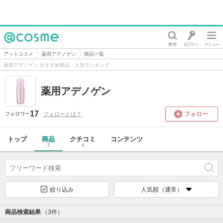
@cosme
アットコスメ
薬用アデノゲン
商品一覧
薬用アデノゲン おすすめ商品・人気ランキング
薬用アデノゲン
17
フォロー
フォローとは？
フォロワー
トップ
商品
クチコミ
コンテンツ
3
4
絞り込み
人気順（通常）
商品検索結果
（3件）