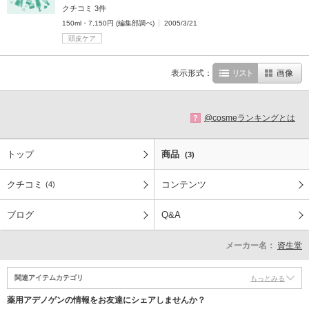
クチコミ 3件
150ml・7,150円 (編集部調べ)
2005/3/21
頭皮ケア
表示形式：
リスト
画像
@cosmeランキングとは
?
トップ
商品
(3)
クチコミ
コンテンツ
(4)
ブログ
Q&A
メーカー名：
資生堂
関連アイテムカテゴリ
もっとみる
薬用アデノゲンの情報をお友達にシェアしませんか？