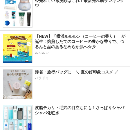
今売れている洗顔はこれ！最新売れ筋ランキング
♡
【NEW】「横浜ルルルン（コーヒーの香り）」が
誕生！焙煎したてのコーヒーの豊かな香りで、つ
るんと品のあるなめらか肌へ☆彡
ルルルン
帰省・旅行バッグに　＼ 夏の好印象コスメ ／
パラドゥ
皮脂テカリ・毛穴の目立ちにも！さっぱりシャバ
シャバ化粧水