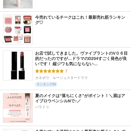
今売れているチークはこれ！最新売れ筋ランキン
グ♡
お店で試してきました。ヴァイブラントのV０６目
的だったのですが…ドラマのD204すごく発色が良
いです！ 縦ジワも気にならない…
7
カネボウ　ルージュスタードラマ
ランキングIN
夏のメイクは“落ちにくさ”がポイント！＼眉はア
イブロウペンシルNで♪／
パラドゥ