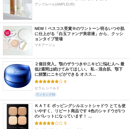
アンプルール(AMPLEUR)
NEW！ベスコス受賞※のワントーン明るいつや肌
に仕上がる「白玉ファンデ美容液」から、クッシ
ョンタイプ登場
マキアージュ
２個目突入。顎のザラつきやニキビに悩む人へ 最
低2週間は続けてみてほしい。 私→混合肌、顎下
に頻繁にニキビができる オスス…
6
セラム シールド
ランキングIN
ＫＡＴＥ ポッピングシルエットシャドウ とても使
いやすく、リピート商品です 4色のシャドウが1つ
のパレットになっています！ …
5