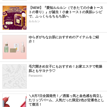
【NEW】『愛知ルルルン（できたての小倉トース
トの香り）』が誕生！小倉トーストの美肌レシピ
で、ふっくらもちもち肌へ
ルルルン
ゆらぎがちなお肌におすすめのアイテムをご紹
介！
毛穴開きめ女子にもおすすめ！お家エステで乾燥
肌ともサヨナラ♡
Panasonic
＼8月7日全国発売！／洒落っ気と血色感を両立し
たリップバーム、人気だった限定2色が定番色とし
て復活！