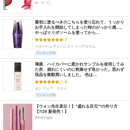
M・A・C
最初に塗るべきのこちらを塗り忘れて、うっかり
お手入れを開始してしまった時のがっかり感…。
やっぱりリポソームを塗ってから…
7
リポソーム アドバンスト リペアセラム
ランキングIN
薄膜、ハイカバーに惹かれサンプルを使用してみ
た所、崩れにくいのに乾燥せず良かった。思わず
現品を衝動買いしました。 色は…
6
ゼン ウェア　ステイ
ランキングIN
【ウォン先生直伝！】"盛れる目元"*の作り方
【7/29 新発売！】
Wonjungyo