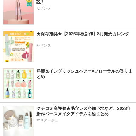
説！
セザンヌ
★保存推奨★【2026年秋新作】8月発売カレンダ
ー
セザンヌ
洋梨＆イングリッシュペアー×フローラルの香りま
とめ
クチコミ高評価★毛穴レス小顔下地など、2023年
新作ベースメイクアイテムを総まとめ
マキアージュ