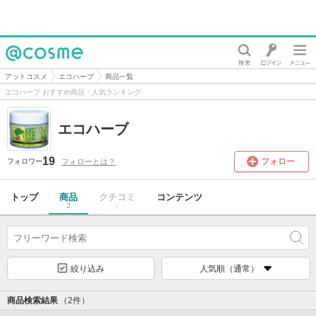
@cosme
アットコスメ
エコハーブ
商品一覧
エコハーブ おすすめ商品・人気ランキング
エコハーブ
19
フォロー
フォローとは？
フォロワー
トップ
商品
クチコミ
コンテンツ
2
0
絞り込み
人気順（通常）
商品検索結果
（2件）