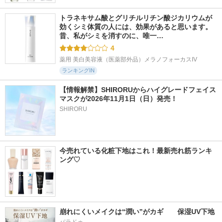
トラネキサム酸とグリチルリチン酸ジカリウムが
効くシミ体質の人には、効果があると思います。 
昔、私がシミを消すのに、唯一…
4
薬用 美白美容液（医薬部外品）メラノフォーカスIV
ランキングIN
【情報解禁】SHIRORUからハイグレードフェイス
マスクが2026年11月1日（日）発売！
SHIRORU
今売れている化粧下地はこれ！最新売れ筋ランキ
ング♡
崩れにくいメイクは“潤い”がカギ　　保湿UV下地