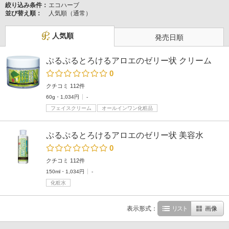
絞り込み条件：
エコハーブ
並び替え順：
人気順（通常）
人気順
発売日順
ぷるぷるとろけるアロエのゼリー状 クリーム
0
クチコミ 112件
60g・1,034円
-
フェイスクリーム
オールインワン化粧品
ぷるぷるとろけるアロエのゼリー状 美容水
0
クチコミ 112件
150ml・1,034円
-
化粧水
表示形式：
リスト
画像