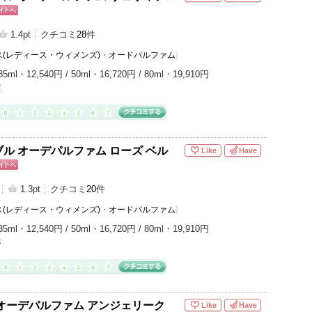
ピン
トへ
1.4pt
クチコミ
28
件
(レディース・ウィメンズ)
・
オードパルファム
]
35ml・12,540円 / 50ml・16,720円 / 80ml・19,910円
2
ル オーデパルファム ローズ ベル
Like
Have
ピン
トへ
1.3pt
クチコミ
20
件
(レディース・ウィメンズ)
・
オードパルファム
]
35ml・12,540円 / 50ml・16,720円 / 80ml・19,910円
3
オーデパルファム アンジェリーク
Like
Have