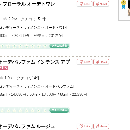
 フローラル オーデトワレ
Like
Have
2.2pt
クチコミ
151
件
(レディース・ウィメンズ)
・
オードトワレ
]
100mL・20,680円
発売日：
2012/7/6
オーデパルファム インテンス アブ
Like
Have
ピン
トへ
1.9pt
クチコミ
14
件
(レディース・ウィメンズ)
・
オードパルファム
]
35ml・14,080円 / 50ml・18,700円 / 80ml・22,330円
6
オーデパルファム ルージュ
Like
Have