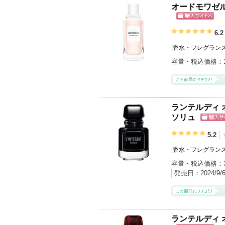
オードモワゼル
ショッピン
グサイトへ
6.2
[
香水・フレグランス
容量・税込価格：
ランテルディ 
ソリュ
ショッ
グサイ
5.2
[
香水・フレグランス
容量・税込価格：
発売日：
2024/9/
ランテルディ 