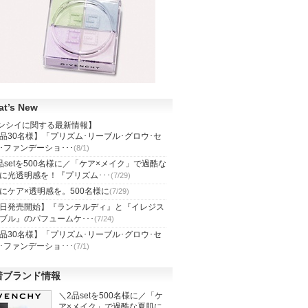
t’s New
ンシイに関する最新情報】
品30名様】「プリズム･リーブル･グロウ･セ
･ファンデーショ･･･
(8/1)
品setを500名様に／「ケア×メイク」で過酷な
に光透明感を！『プリズム･･･
(7/29)
にケア×透明感を。500名様に
(7/29)
日発売開始】『ランテルディ』と『イレジス
ブル』のパフュームケ･･･
(7/24)
品30名様】「プリズム･リーブル･グロウ･セ
･ファンデーショ･･･
(7/1)
着ブランド情報
＼2品setを500名様に／「ケ
ア×メイク」で過酷な夏肌に