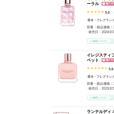
ーラル
ショッ
グサイ
5.0
[
香水・フレグランス
容量・税込価格：
発売日：
2024/2/
イレジスティブ
ベット
ショッ
グサイ
5.8
[
香水・フレグランス
容量・税込価格：
発売日：
2023/2/
ランテルディ 