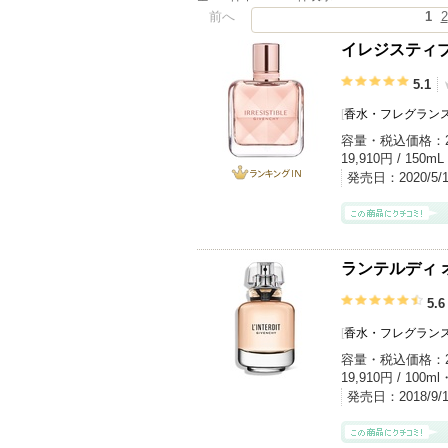
前へ
1
2
イレジスティ
5.1
[
香水・フレグランス
容量・税込価格：
19,910円 / 150m
発売日：
2020/5
ランキング
IN
ランテルディ 
5.6
[
香水・フレグランス
容量・税込価格：
19,910円 / 100ml
発売日：
2018/9