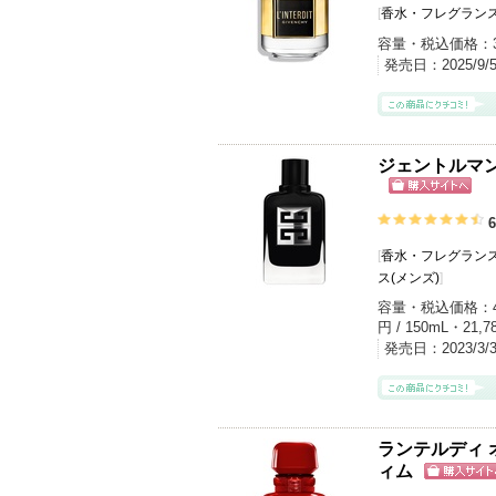
[
香水・フレグランス
容量・税込価格：
発売日：
2025/9/
ジェントルマン
ショッピン
グサイトへ
6
[
香水・フレグランス
ス(メンズ)
]
容量・税込価格：
円 / 150mL・21,7
発売日：
2023/3
ランテルディ 
ィム
ショッピン