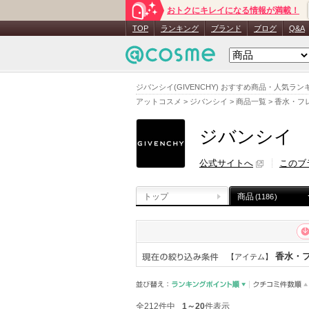
おトクにキレイになる情報が満載！
TOP
ランキング
ブランド
ブログ
Q&A
ジバンシイ(GIVENCHY) おすすめ商品・人気
アットコスメ
>
ジバンシイ
>
商品一覧
>
香水・フ
ジバンシイ
公式サイトへ
このブ
トップ
商品
(1186)
香水・フ
【アイテム】
全212件中
1～20
件表示