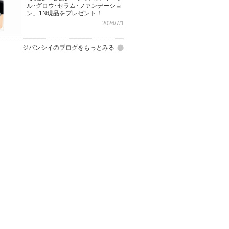
ル･グロウ･セラム･ファンデーショ
ン」1N現品をプレゼント！
2026/7/1
ジバンシイのブログをもっとみる