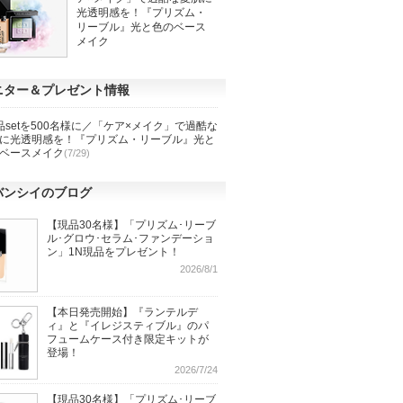
光透明感を！『プリズム・
リーブル』光と色のベース
メイク
ニター＆プレゼント情報
品setを500名様に／「ケア×メイク」で過酷な
に光透明感を！『プリズム・リーブル』光と
ベースメイク
(7/29)
バンシイのブログ
【現品30名様】「プリズム･リーブ
ル･グロウ･セラム･ファンデーショ
ン」1N現品をプレゼント！
2026/8/1
【本日発売開始】『ランテルデ
ィ』と『イレジスティブル』のパ
フュームケース付き限定キットが
登場！
2026/7/24
【現品30名様】「プリズム･リーブ