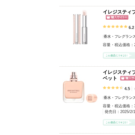
イレジスティブ
ショッピン
グサイトへ
6.2
[
香水・フレグランス
容量・税込価格：
イレジスティブ
ベット
ショッ
グサイ
4.5
[
香水・フレグランス
容量・税込価格：
発売日：
2025/2/