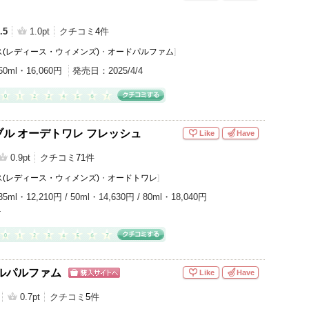
.5
1.0pt
クチコミ
4
件
(レディース・ウィメンズ)
・
オードパルファム
]
50ml・16,060円
発売日：
2025/4/4
ル オーデトワレ フレッシュ
Like
Have
0.9pt
クチコミ
71
件
(レディース・ウィメンズ)
・
オードトワレ
]
35ml・12,210円 / 50ml・14,630円 / 80ml・18,040円
4
ルパルファム
Like
Have
ショッピン
グサイトへ
0.7pt
クチコミ
5
件