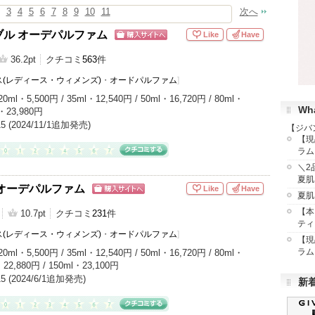
3
4
5
6
7
8
9
10
11
次へ
ブル オーデパルファム
Like
Have
ショッピン
グサイトへ
36.2pt
クチコミ
563
件
(レディース・ウィメンズ)
・
オードパルファム
]
20ml・5,500円 / 35ml・12,540円 / 50ml・16,720円 / 80ml・
Wha
L・23,980円
/15 (2024/11/1追加発売)
【ジバ
【現
ラム
＼2
夏肌
オーデパルファム
Like
Have
夏肌
ショッピン
グサイトへ
【本
10.7pt
クチコミ
231
件
ティ
(レディース・ウィメンズ)
・
オードパルファム
]
【現
ラム
20ml・5,500円 / 35ml・12,540円 / 50ml・16,720円 / 80ml・
・22,880円 / 150ml・23,100円
/15 (2024/6/1追加発売)
新