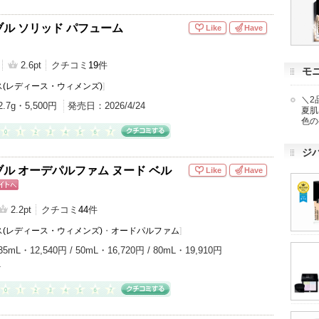
ル ソリッド パフューム
Like
Have
2.6pt
クチコミ
19
件
モ
(レディース・ウィメンズ)
]
＼2
2.7g・5,500円
発売日：
2026/4/24
夏肌
色の
ジ
ル オーデパルファム ヌード ベル
Like
Have
ピン
トへ
2.2pt
クチコミ
44
件
(レディース・ウィメンズ)
・
オードパルファム
]
35mL・12,540円 / 50mL・16,720円 / 80mL・19,910円
1