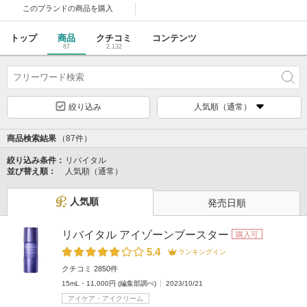
このブランドの
商品を購入
トップ
商品
クチコミ
コンテンツ
87
2,132
絞り込み
人気順（通常）
商品検索結果
（87件）
絞り込み条件：
リバイタル
並び替え順：
人気順（通常）
人気順
発売日順
リバイタル アイゾーンブースター
購入可
5.4
ランキングイン
クチコミ 2850件
15mL・11,000円 (編集部調べ)
2023/10/21
アイケア・アイクリーム