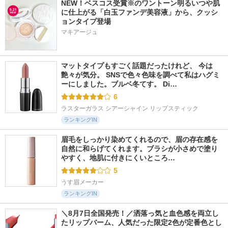
NEW！ベスコス受賞※のワントーン明るいつや肌
に仕上がる「白玉ファンデ美容液」から、クッシ
ョンタイプ登場
マキアージュ
マットタイプもすごく話題だったけれど、 今は
艶々が気分。 SNSで色々色味を調べて私はハグミ
ーにしました。ブルベ冬てす。 Di…
6
ラスターガラス シアーシャイン リップスティック
ランキングIN
眉毛をしっかり染めてくれるので、眉の存在感を
自然に和らげてくれます。ブラシが小さめで塗り
やすく、地肌に付きにくいところ…
5
うす眉メーカー
ランキングIN
＼8月7日全国発売！／洒落っ気と血色感を両立し
たリップバーム、人気だった限定2色が定番色とし