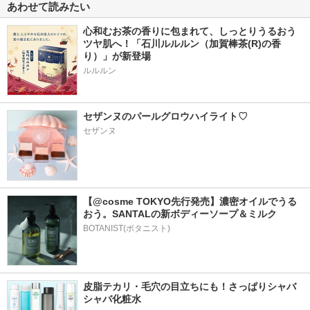
あわせて読みたい
心和むお茶の香りに包まれて、しっとりうるおう
ツヤ肌へ！「石川ルルルン（加賀棒茶(R)の香
り）」が新登場
セザンヌのパールグロウハイライト♡
セザンヌ
【@cosme TOKYO先行発売】濃密オイルでうる
おう。SANTALの新ボディーソープ＆ミルク
BOTANIST(ボタニスト)
皮脂テカリ・毛穴の目立ちにも！さっぱりシャバ
シャバ化粧水