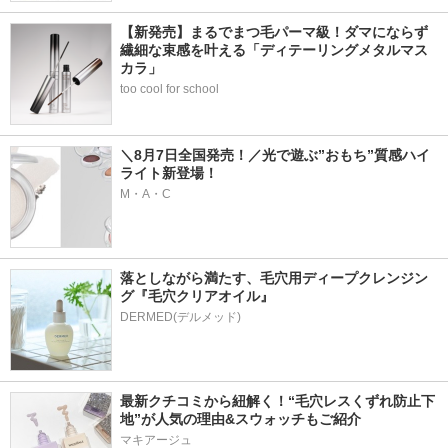
【新発売】まるでまつ毛パーマ級！ダマにならず
繊細な束感を叶える「ディテーリングメタルマス
カラ」
too cool for school
＼8月7日全国発売！／光で遊ぶ”おもち”質感ハイ
ライト新登場！
M・A・C
落としながら満たす、毛穴用ディープクレンジン
グ『毛穴クリアオイル』
最新クチコミから紐解く！“毛穴レスくずれ防止下
地”が人気の理由&スウォッチもご紹介
マキアージュ