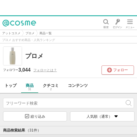
@cosme
アットコスメ
プロメ
商品一覧
プロメ おすすめ商品・人気ランキング
プロメ
3,044
フォロー
フォローとは？
フォロワー
トップ
商品
クチコミ
コンテンツ
31
2
絞り込み
人気順（通常）
商品検索結果
（31件）