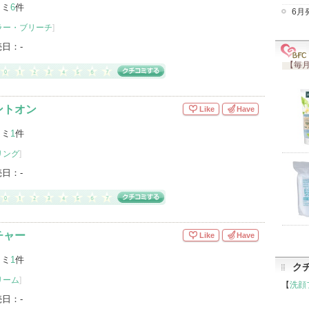
コミ
6
件
6月
ラー・ブリーチ
]
売日：
-
【毎月
ントオン
Like
Have
コミ
1
件
リング
]
売日：
-
チャー
Like
Have
コミ
1
件
ク
リーム
]
【
洗顔
売日：
-