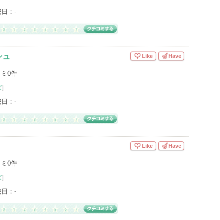
売日：
-
シュ
Like
Have
ミ0件
ズ
]
売日：
-
Like
Have
ミ0件
ズ
]
売日：
-