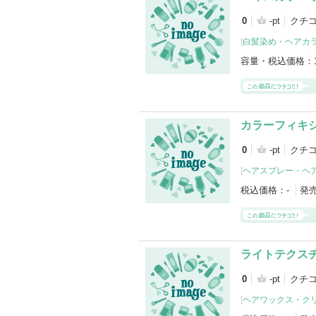
0
-pt
クチ
[
白髪染め・ヘアカ
容量・税込価格：
カラーフィキ
0
-pt
クチコ
[
ヘアスプレー・ヘ
税込価格：
-
発
ライトテクス
0
-pt
クチコ
[
ヘアワックス・ク