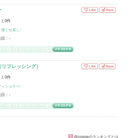
ー
Like
Have
ミ0件
・寝ぐせ直し
]
売日：
-
（リフレッシング）
Like
Have
ミ0件
ディショナー
]
売日：
-
?
@cosmeのランキングとは