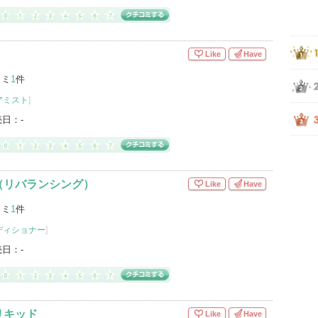
Like
Have
コミ
1
件
アミスト
]
売日：
-
（リバランシング）
Like
Have
コミ
1
件
ディショナー
]
売日：
-
リキッド
Like
Have