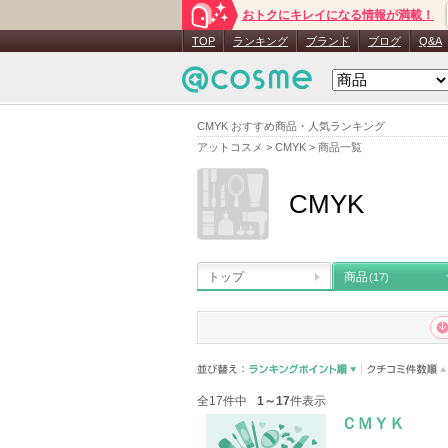
おトクにキレイになる情報が満載！
TOP
ランキング
ブランド
ブログ
Q&A
CMYK おすすめ商品・人気ランキング
アットコスメ
>
CMYK
>
商品一覧
CMYK
トップ
商品
(17)
全17件中
1～17
件表示
ＣＭＹＫ