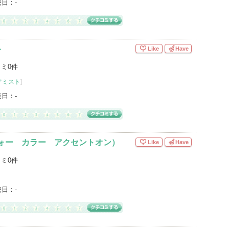
売日：
-
ト
Like
Have
ミ0件
アミスト
]
売日：
-
フォー カラー アクセントオン）
Like
Have
ミ0件
売日：
-