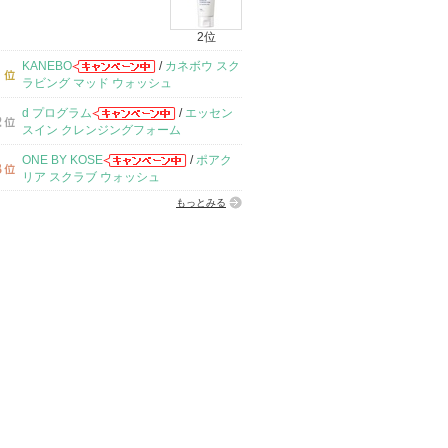
2位
KANEBO
/
カネボウ スク
ラビング マッド ウォッシュ
d プログラム
/
エッセン
スイン クレンジングフォーム
ONE BY KOSE
/
ポアク
リア スクラブ ウォッシュ
もっとみる