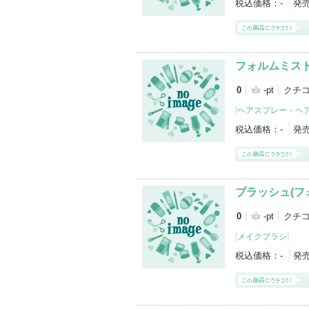
税込価格：
-
発
フォルムミス
0
-pt
クチコ
[
ヘアスプレー・ヘ
税込価格：
-
発
ブラッシュ(
0
-pt
クチコ
[
メイクブラシ
]
税込価格：
-
発