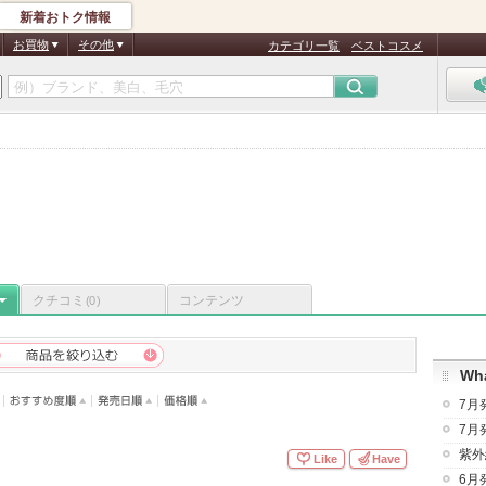
新着おトク情報
お買物
その他
カテゴリ一覧
ベストコスメ
クチコミ
コンテンツ
(0)
Wha
7月
7月
紫外
Like
Have
6月