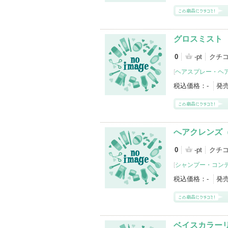
グロスミスト
0
-pt
クチ
[
ヘアスプレー・ヘ
税込価格：
-
発
へアクレンズ
0
-pt
クチ
[
シャンプー・コン
税込価格：
-
発
ベイスカラー