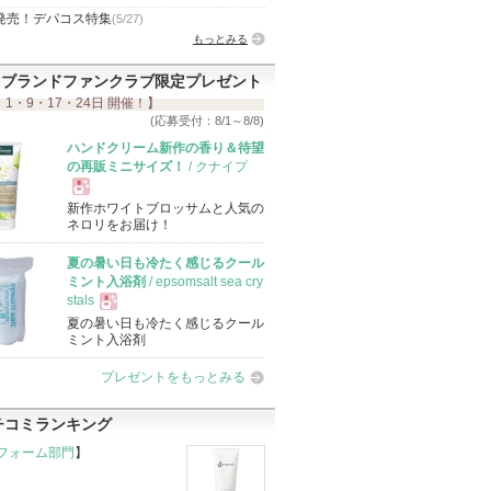
発売！デパコス特集
(5/27)
もっとみる
ブランドファンクラブ限定プレゼント
 1・9・17・24日 開催！】
(応募受付：8/1～8/8)
ハンドクリーム新作の香り＆待望
の再販ミニサイズ！
/ クナイプ
新作ホワイトブロッサムと人気の
現
ネロリをお届け！
夏の暑い日も冷たく感じるクール
品
ミント入浴剤
/ epsomsalt sea cry
stals
夏の暑い日も冷たく感じるクール
現
ミント入浴剤
プレゼントをもっとみる
品
チコミランキング
フォーム部門
】