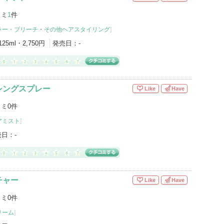
コミ
1
件
ラー・ブリーチ
・
その他ヘアスタイリング
]
125ml・2,750円
発売日：
-
シングスプレー
Like
Have
ミ0件
アミスト
]
売日：
-
チャー
Like
Have
ミ0件
リーム
]