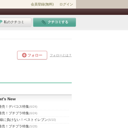
会員登録(無料)
ログイン
私のクチコミ
クチコミする
フォロー
フォローとは？
t's New
発売！デパコス特集
(6/24)
発売！プチプラ特集
(6/24)
線に負けない！ベストイレブン
(6/10)
発売！プチプラ特集
(5/28)