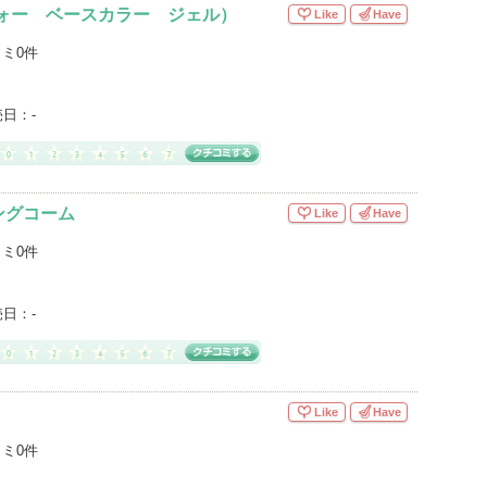
フォー ベースカラー ジェル）
Like
Have
ミ0件
売日：
-
ングコーム
Like
Have
ミ0件
売日：
-
Like
Have
ミ0件