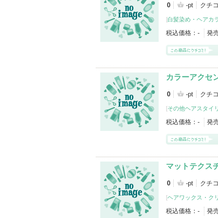
0
-pt
クチ
[
白髪染め・ヘアカ
税込価格：
-
発
カラーアクセ
0
-pt
クチ
[
その他ヘアスタイ
税込価格：
-
発
マットテクス
0
-pt
クチ
[
ヘアワックス・ク
税込価格：
-
発