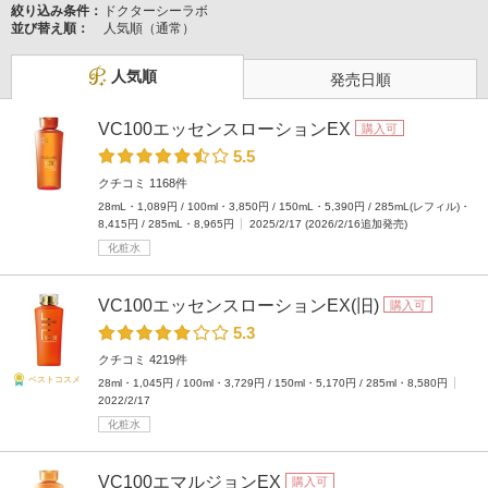
絞り込み条件：
ドクターシーラボ
並び替え順：
人気順（通常）
人気順
発売日順
VC100エッセンスローションEX
購入可
5.5
クチコミ 1168件
28mL・1,089円 / 100ml・3,850円 / 150mL・5,390円 / 285mL(レフィル)・
8,415円 / 285mL・8,965円
2025/2/17 (2026/2/16追加発売)
化粧水
VC100エッセンスローションEX(旧)
購入可
5.3
クチコミ 4219件
ベストコスメ
28ml・1,045円 / 100ml・3,729円 / 150ml・5,170円 / 285ml・8,580円
2022/2/17
化粧水
VC100エマルジョンEX
購入可