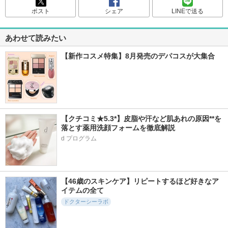
ポスト
シェア
LINEで送る
あわせて読みたい
【新作コスメ特集】8月発売のデパコスが大集合
【クチコミ★5.3*】皮脂や汗など肌あれの原因**を
落とす薬用洗顔フォームを徹底解説
d プログラム
【46歳のスキンケア】リピートするほど好きなア
イテムの全て
ドクターシーラボ