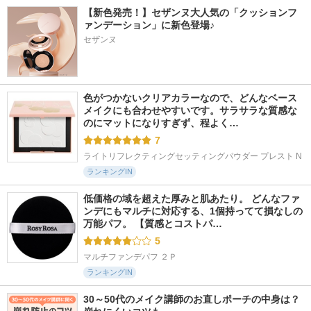
【新色発売！】セザンヌ大人気の「クッションフ
ァンデーション」に新色登場♪
セザンヌ
色がつかないクリアカラーなので、どんなベース
メイクにも合わせやすいです。サラサラな質感な
のにマットになりすぎず、程よく…
7
ライトリフレクティングセッティングパウダー プレスト N
ランキングIN
低価格の域を超えた厚みと肌あたり。 どんなファ
ンデにもマルチに対応する、1個持ってて損なしの
万能パフ。 【質感とコストパ…
5
マルチファンデパフ ２Ｐ
ランキングIN
30～50代のメイク講師のお直しポーチの中身は？