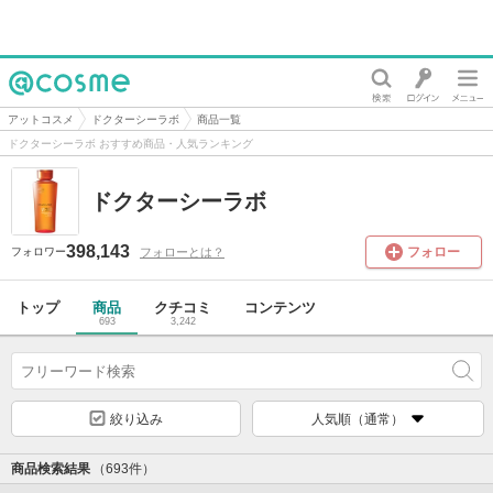
@cosme
アットコスメ
ドクターシーラボ
商品一覧
ドクターシーラボ おすすめ商品・人気ランキング
ドクターシーラボ
398,143
フォロー
フォローとは？
フォロワー
トップ
商品
クチコミ
コンテンツ
693
3,242
絞り込み
人気順（通常）
商品検索結果
（693件）