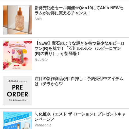
新発売記念セール開催☆Qoo10にてAbib NEWセ
ラムがお得に買えるチャンス！
Abib
【NEW】宝石のような輝きを持つ希少なルビーロ
マン(R)を肌で！「石川ルルルン（ルビーロマン
(R)の香り）」が新登場！
ルルルン
注目の新作商品が目白押し！予約受付中アイテム
はコチラから♡
＼化粧水（エスト ザ ローション）プレゼントキャ
ンペーン／
Panasonic