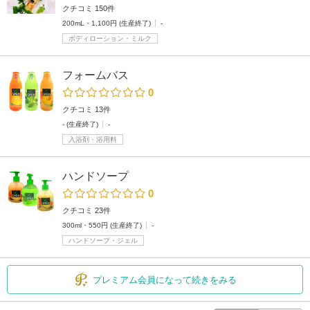
クチコミ 150件
200mL・1,100円 (生産終了)
-
ボディローション・ミルク
フォームバス
0
クチコミ 13件
- (生産終了)
-
入浴剤・浴用料
ハンドソープ
0
クチコミ 23件
300ml・550円 (生産終了)
-
ハンドソープ・ジェル
プレミアム会員になって続きをみる