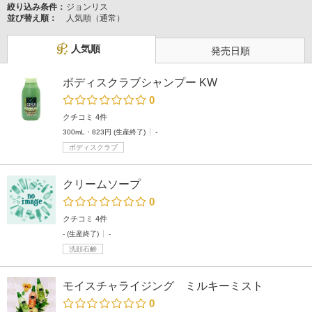
絞り込み条件：
ジョンリス
並び替え順：
人気順（通常）
人気順
発売日順
ボディスクラブシャンプー KW
0
クチコミ 4件
300mL・823円 (生産終了)
-
ボディスクラブ
クリームソープ
0
クチコミ 4件
- (生産終了)
-
洗顔石鹸
モイスチャライジング ミルキーミスト
0