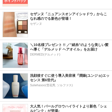
セザンヌ「ニュアンスオンアイシャドウ」からこ
なれ感のでる新色が登場！
セザンヌ
＼10名様プレゼント !! ／”絹糸”のような美しい髪
へ導く「デルメッド ヘアオイル」をお届け
DERMED(デルメッド)
洗顔後すぐに使う導入美容液『潤燥(ユンジョ)エッ
センス 第6世代』
大人気！パールグロウハイライトより新色「シェ
ルピンク」が登場♪