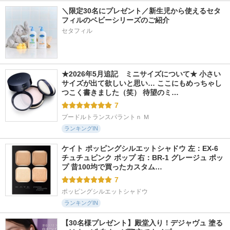
＼限定30名にプレゼント／新生児から使えるセタ
フィルのベビーシリーズのご紹介
セタフィル
★2026年5月追記　ミニサイズについて★ 小さい
サイズが出て欲しいと思い… ここにもめっちゃし
つこく書きました（笑） 待望のミ…
7
プードルトランスパラントｎ Ｍ
ランキングIN
ケイト ポッピングシルエットシャドウ 左：EX-6 
チュチュピンク ポップ 右：BR-1 グレージュ ポッ
プ 昔100均で買ったカスタム…
7
ポッピングシルエットシャドウ
ランキングIN
【30名様プレゼント】殿堂入り！デジャヴュ 塗る