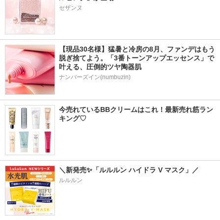
セザンヌ
【現品30名様】猛暑と冷房の8月、ファンデはもう
脱ぎ捨てよう。「3番トーンアップエッセンス」で
叶える、圧倒的ツヤ陶器肌
ナンバーズイン(numbuzin)
今売れているBBクリームはこれ！最新売れ筋ラン
キング♡
＼新発売✨「ルルルン ハイドラ V マスク」／
ルルルン