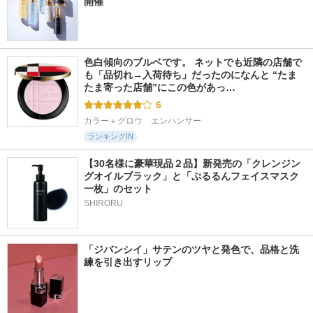
開催
色白傾向のブルベです。 ネットでも近隣の店舗で
も「品切れ→入荷待ち」だったのになんと “たま
たま寄った店舗”にこの色があっ…
6
カラー＋グロウ　エンハンサー
ランキングIN
【30名様に豪華現品２品】新発売の「クレンジン
グオイルブラック」と「ぷるるんフェイスマスク
一枚」のセット
SHIRORU
「ジバンシイ」サテンのツヤと発色で、品格と洗
練を引き出すリップ