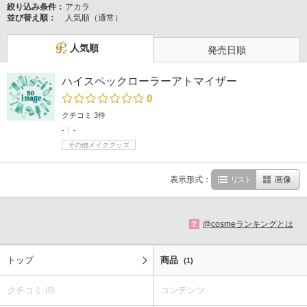
絞り込み条件：
アカラ
並び替え順：
人気順（通常）
人気順
発売日順
ハイスペックローラーアトマイザー
0
クチコミ 3件
-
-
その他メイクグッズ
表示形式：
リスト
画像
@cosmeランキングとは
?
トップ
商品
(1)
クチコミ
コンテンツ
(0)