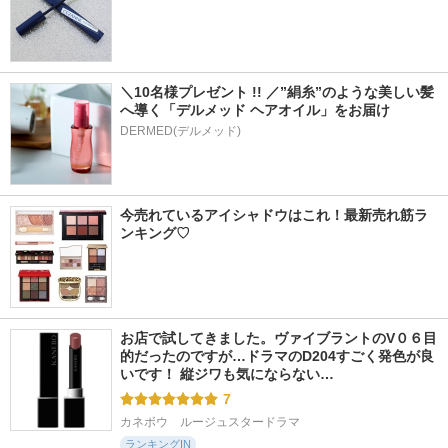
＼10名様プレゼント !! ／”絹糸”のような美しい髪
へ導く「デルメッド ヘアオイル」をお届け
DERMED(デルメッド)
今売れているアイシャドウはこれ！最新売れ筋ラ
ンキング♡
お店で試してきました。ヴァイブラントのV０６目
的だったのですが…ドラマのD204すごく発色が良
いです！ 縦ジワも気にならない…
7
カネボウ　ルージュスタードラマ
ランキングIN