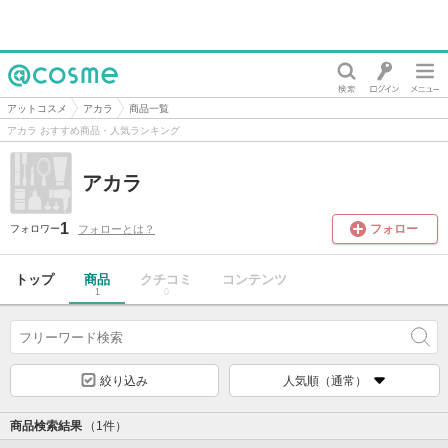
@cosme
アットコスメ
アカラ
商品一覧
アカラ おすすめ商品・人気ランキング
アカラ
1
フォロー
フォローとは？
フォロワー
トップ
商品
クチコミ
コンテンツ
1
0
絞り込み
人気順（通常）
商品検索結果
（1件）