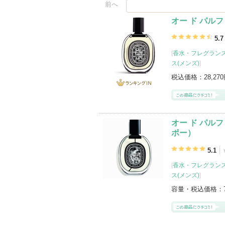
前へ
オー ド パルファ
5.7
[
香水・フレグランス
ス(メンズ)
]
税込価格：
28,27
ランキング
IN
オー ド パルファ
ポー）
5.1
[
香水・フレグランス
ス(メンズ)
]
容量・税込価格：