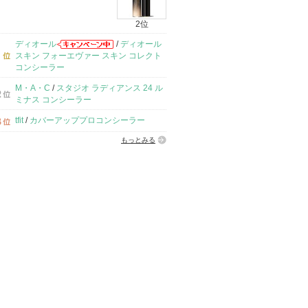
2位
ディオール
/
ディオール
スキン フォーエヴァー スキン コレクト
コンシーラー
M・A・C
/
スタジオ ラディアンス 24 ル
ミナス コンシーラー
tfit
/
カバーアッププロコンシーラー
もっとみる