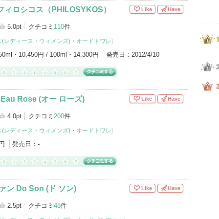
ィロシコス（PHILOSYKOS）
Like
Have
5.0pt
クチコミ
110
件
(レディース・ウィメンズ)
・
オードトワレ
]
50ml・10,450円 / 100ml・14,300円
発売日：
2012/4/10
Eau Rose (オー ローズ)
Like
Have
4.0pt
クチコミ
200
件
(レディース・ウィメンズ)
・
オードトワレ
]
0円
発売日：
-
ン Do Son (ド ソン)
Like
Have
2.5pt
クチコミ
48
件