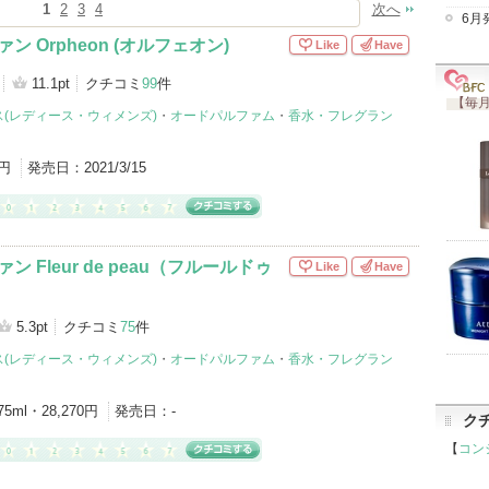
1
2
3
4
次へ
6月
ン Orpheon (オルフェオン)
Like
Have
11.1pt
クチコミ
99
件
【毎月
(レディース・ウィメンズ)
・
オードパルファム
・
香水・フレグラン
0円
発売日：
2021/3/15
ン Fleur de peau（フルールドゥ
Like
Have
5.3pt
クチコミ
75
件
(レディース・ウィメンズ)
・
オードパルファム
・
香水・フレグラン
75ml・28,270円
発売日：
-
ク
【
コン