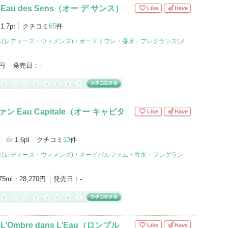
Eau des Sens（オー デ サンス）
Like
Have
1.7pt
クチコミ
65
件
(レディース・ウィメンズ)
・
オードトワレ
・
香水・フレグランス(メ
0円
発売日：
-
ン Eau Capitale（オー キャピタ
Like
Have
1.6pt
クチコミ
13
件
(レディース・ウィメンズ)
・
オードパルファム
・
香水・フレグラン
75ml・28,270円
発売日：
-
’Ombre dans L’Eau（ロンブル
Like
Have