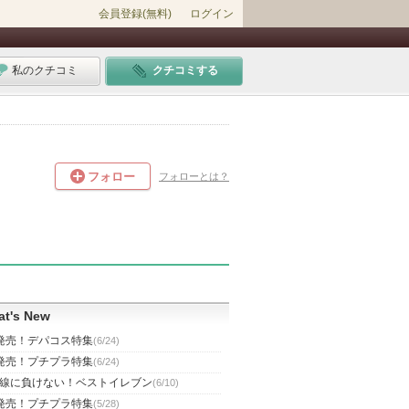
会員登録(無料)
ログイン
私のクチコミ
クチコミする
フォロー
フォローとは？
t's New
発売！デパコス特集
(6/24)
発売！プチプラ特集
(6/24)
線に負けない！ベストイレブン
(6/10)
発売！プチプラ特集
(5/28)