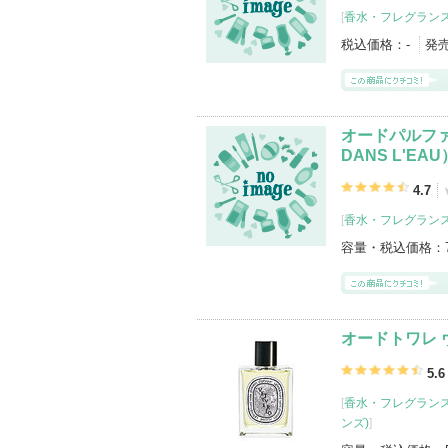
[
香水・フレグランス
税込価格：
-
発
オードパルファ
DANS L'EAU
4.7
[
香水・フレグランス
容量・税込価格：
オードトワレ 
5.6
[
香水・フレグランス
ンズ)
]