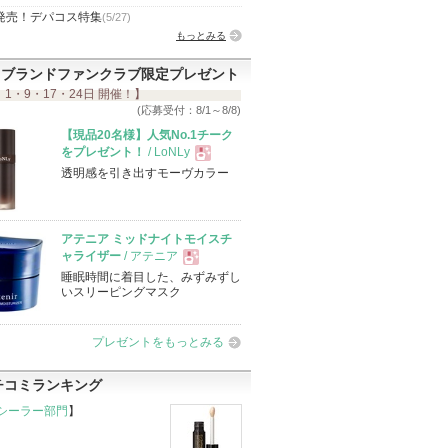
発売！デパコス特集
(5/27)
もっとみる
ブランドファンクラブ限定プレゼント
 1・9・17・24日 開催！】
(応募受付：8/1～8/8)
【現品20名様】人気No.1チーク
をプレゼント！
/ LoNLy
透明感を引き出すモーヴカラー
現
品
アテニア ミッドナイトモイスチ
ャライザー
/ アテニア
睡眠時間に着目した、みずみずし
現
いスリーピングマスク
品
プレゼントをもっとみる
チコミランキング
シーラー部門
】