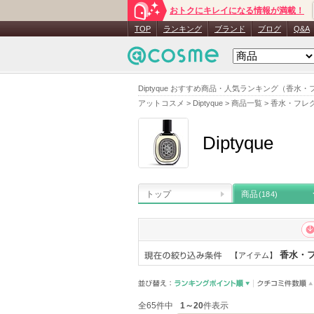
おトクにキレイになる情報が満載！
TOP
ランキング
ブランド
ブログ
Q&A
Diptyque おすすめ商品・人気ランキング（香水
アットコスメ
>
Diptyque
>
商品一覧
>
香水・フレ
Diptyque
トップ
商品
(184)
香水・フ
【アイテム】
全65件中
1～20
件表示