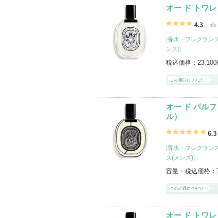
オー ド トワレ 
4.3
[
香水・フレグランス
ンズ)
]
税込価格：
23,10
オー ド パルファ
ル）
6.3
[
香水・フレグランス
ス(メンズ)
]
容量・税込価格：
オー ド トワレ L