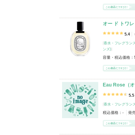
オー ド トワレ
5.4
[
香水・フレグランス
ンズ)
]
容量・税込価格：
Eau Rose
5.5
[
香水・フレグランス
税込価格：
-
発