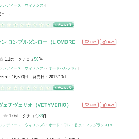
(レディース・ウィメンズ)
]
売日：
-
ン ロンブルダンロー（L'OMBRE
Like
Have
）
1.1pt
クチコミ
50
件
(レディース・ウィメンズ)
・
オードパルファム
]
75ml・16,500円
発売日：
2012/10/1
ヴェチヴェリオ（VETYVERIO）
Like
Have
1.0pt
クチコミ
33
件
(レディース・ウィメンズ)
・
オードトワレ
・
香水・フレグランス(メ