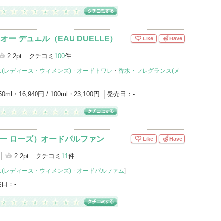
 オー デュエル（EAU DUELLE）
Like
Have
2.2pt
クチコミ
100
件
(レディース・ウィメンズ)
・
オードトワレ
・
香水・フレグランス(メ
50ml・16,940円 / 100ml・23,100円
発売日：
-
（オー ローズ）オードパルファン
Like
Have
2.2pt
クチコミ
11
件
(レディース・ウィメンズ)
・
オードパルファム
]
売日：
-