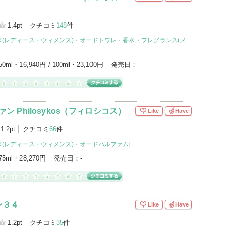
1.4pt
クチコミ
148
件
(レディース・ウィメンズ)
・
オードトワレ
・
香水・フレグランス(メ
50ml・16,940円 / 100ml・23,100円
発売日：
-
ァン Philosykos（フィロシコス）
Like
Have
1.2pt
クチコミ
66
件
(レディース・ウィメンズ)
・
オードパルファム
]
75ml・28,270円
発売日：
-
ン３４
Like
Have
1.2pt
クチコミ
35
件