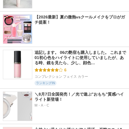
【2026最新】夏の微熱vsクールメイクをプロがガ
チ提案！
追記します。 06の艶宿も購入しました。 これまで
01初心色をハイライトに使用していましたが、あ
る時、鏡を見たら、少し、顔色…
6
コンプレクション フェイス カラー
ランキングIN
＼8月7日全国発売！／光で遊ぶ”おもち”質感ハイ
ライト新登場！
M・A・C