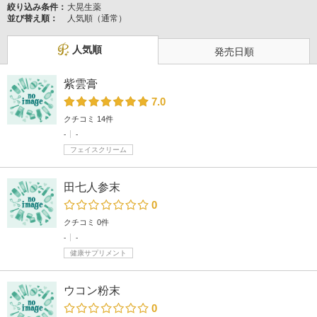
絞り込み条件：
大晃生薬
並び替え順：
人気順（通常）
人気順
発売日順
紫雲膏
7.0
クチコミ 14件
-
-
フェイスクリーム
田七人参末
0
クチコミ 0件
-
-
健康サプリメント
ウコン粉末
0