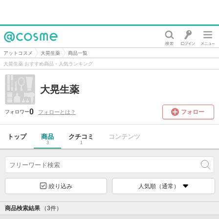
@cosme
アットコスメ
大晃生薬
商品一覧
大晃生薬 おすすめ商品・人気ランキング
大晃生薬
0
フォロー
フォローとは？
フォロワー
トップ
商品
クチコミ
コンテンツ
3
1
絞り込み
人気順（通常）
商品検索結果
（3件）