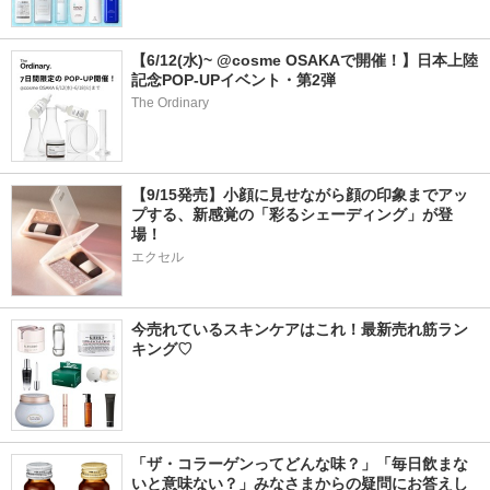
【6/12(水)~ @cosme OSAKAで開催！】日本上陸
記念POP-UPイベント・第2弾
The Ordinary
【9/15発売】小顔に見せながら顔の印象までアッ
プする、新感覚の「彩るシェーディング」が登
場！
エクセル
今売れているスキンケアはこれ！最新売れ筋ラン
キング♡
「ザ・コラーゲンってどんな味？」「毎日飲まな
いと意味ない？」みなさまからの疑問にお答えし