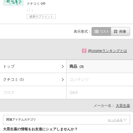
クチコミ 0件
-
-
健康サプリメント
表示形式：
リスト
画像
@cosmeランキングとは
?
トップ
商品
(3)
クチコミ
コンテンツ
(1)
ブログ
Q&A
メーカー名：
大晃生薬
関連アイテムカテゴリ
もっとみる
大晃生薬の情報をお友達にシェアしませんか？