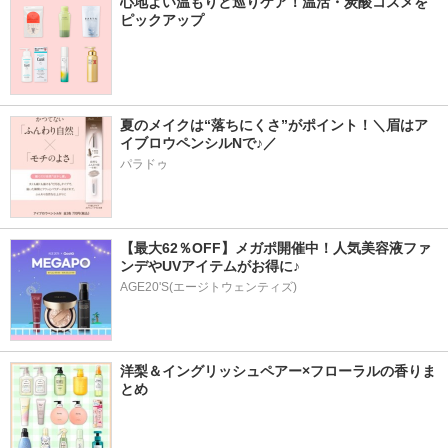
心地よい温もりと巡りケア！温活・炭酸コスメを
ピックアップ
夏のメイクは“落ちにくさ”がポイント！＼眉はア
イブロウペンシルNで♪／
パラドゥ
【最大62％OFF】メガポ開催中！人気美容液ファ
ンデやUVアイテムがお得に♪
AGE20'S(エージトウェンティズ)
洋梨＆イングリッシュペアー×フローラルの香りま
とめ