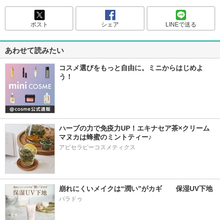
ポスト
シェア
LINEで送る
あわせて読みたい
コスメ選びをもっと自由に。ミニからはじめよ
う！
ハーブの力で免疫力UP！エキナセア茶×クリーム
マヌカは蜂蜜のミントティー♪
アピセラピーコスメティクス
崩れにくいメイクは“潤い”がカギ　　保湿UV下地
パラドゥ