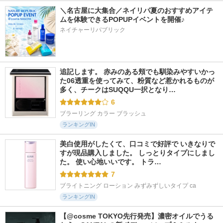
＼名古屋に大集合／ネイリパ夏のおすすめアイテ
ムを体験できるPOPUPイベントを開催♪
ネイチャーリパブリック
追記します。 赤みのある頬でも馴染みやすいかっ
た06透重を使ってみて、粉質など惹かれるものが
多く、チークはSUQQU一択となり…
6
ブラーリング カラー ブラッシュ
ランキングIN
美白使用がしたくて、口コミで好評で いきなりで
すが現品購入しました。 しっとりタイプにしまし
た。 使い心地いいです。 トラ…
7
ブライトニング ローション みずみずしいタイプ ca
ランキングIN
【@cosme TOKYO先行発売】濃密オイルでうる