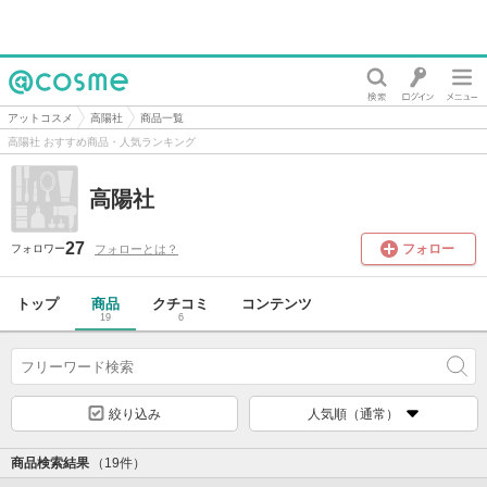
@cosme
アットコスメ
高陽社
商品一覧
高陽社 おすすめ商品・人気ランキング
高陽社
27
フォロー
フォローとは？
フォロワー
トップ
商品
クチコミ
コンテンツ
19
6
絞り込み
人気順（通常）
商品検索結果
（19件）