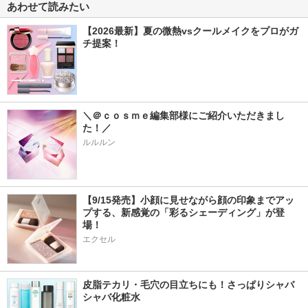
あわせて読みたい
【2026最新】夏の微熱vsクールメイクをプロがガ
チ提案！
＼＠ｃｏｓｍｅ編集部様にご紹介いただきまし
た！／
ルルルン
【9/15発売】小顔に見せながら顔の印象までアッ
プする、新感覚の「彩るシェーディング」が登
場！
エクセル
皮脂テカリ・毛穴の目立ちにも！さっぱりシャバ
シャバ化粧水