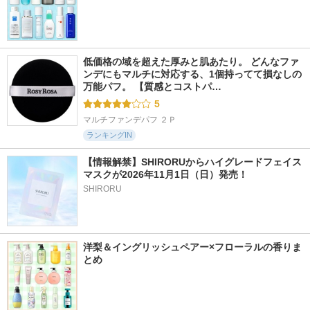
低価格の域を超えた厚みと肌あたり。 どんなファ
ンデにもマルチに対応する、1個持ってて損なしの
万能パフ。 【質感とコストパ…
5
マルチファンデパフ ２Ｐ
ランキングIN
【情報解禁】SHIRORUからハイグレードフェイス
マスクが2026年11月1日（日）発売！
SHIRORU
洋梨＆イングリッシュペアー×フローラルの香りま
とめ