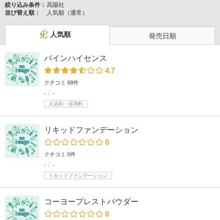
絞り込み条件：
高陽社
並び替え順：
人気順（通常）
人気順
発売日順
パインハイセンス
4.7
クチコミ 68件
-
-
入浴剤・浴用料
リキッドファンデーション
0
クチコミ 0件
-
-
リキッドファンデーション
コーヨープレストパウダー
0