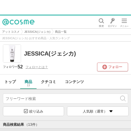
@cosme
アットコスメ
JESSICA(ジェシカ)
商品一覧
JESSICA(ジェシカ) おすすめ商品・人気ランキング
JESSICA(ジェシカ)
52
フォロー
フォローとは？
フォロワー
トップ
商品
クチコミ
コンテンツ
13
2
絞り込み
人気順（通常）
商品検索結果
（13件）