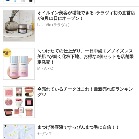
オイルイン美容が堪能できる♪ララヴィ初の直営店
が6月11日にオープン！
Lala Vie (ララヴィ)
＼つけたての仕上がり、一日中続く／ノイズレス
美肌 *が続く化粧下地、お得な2個セットを店舗限
定発売！
M・A・C
今売れているチークはこれ！最新売れ筋ランキン
グ♡
まつげ美容液ですっぴんまつ毛に自信！！
セザンヌ