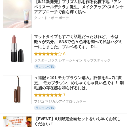
【8/21新発売】プリズム肌を作る化粧下地『アン
ベリスールデクラ』誕生。メイクアップ×スキンケ
アアプローチで自ら輝く肌へ
クレ・ド・ポー ボーテ
マットタイプもすごく話題だったけれど、 今は
艶々が気分。 SNSで色々色味を調べて私はハグミ
ーにしました。ブルベ冬てす。 Di…
6
ラスターガラス シアーシャイン リップスティック
ランキングIN
＜追記＞101 モカブラウン購入。評価を5→7に変
更。 モカブラウン、めちゃくちゃ良い色です！ 剛
毛眉の存在感を和らげるには、…
7
フジコ マジカルアイブロウカラー
ランキングIN
【EVENT】9月限定企画セットをいち早くお試し
ください！