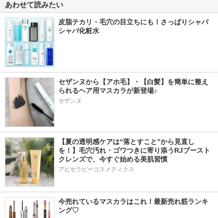
あわせて読みたい
皮脂テカリ・毛穴の目立ちにも！さっぱりシャバ
シャバ化粧水
セザンヌから【アホ毛】・【白髪】を簡単に整え
られるヘア用マスカラが新登場♪
セザンヌ
【夏の透明感ケアは“落とすこと”から見直し
を！】毛穴汚れ・ゴワつきに寄り添うRJブースト
クレンズで、今すぐ始める美肌習慣
アピセラピーコスメティクス
今売れているマスカラはこれ！最新売れ筋ランキ
ング♡