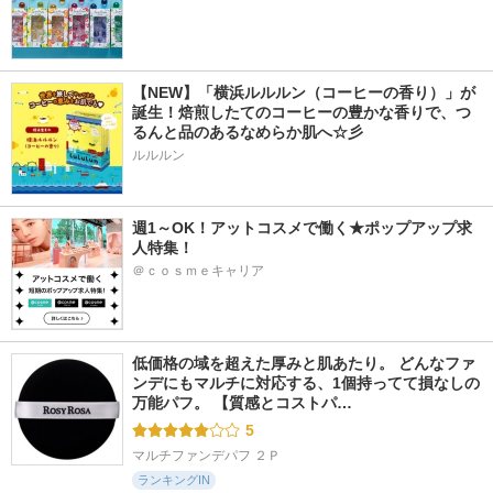
【NEW】「横浜ルルルン（コーヒーの香り）」が
誕生！焙煎したてのコーヒーの豊かな香りで、つ
るんと品のあるなめらか肌へ☆彡
ルルルン
週1～OK！アットコスメで働く★ポップアップ求
人特集！
＠ｃｏｓｍｅキャリア
低価格の域を超えた厚みと肌あたり。 どんなファ
ンデにもマルチに対応する、1個持ってて損なしの
万能パフ。 【質感とコストパ…
5
マルチファンデパフ ２Ｐ
ランキングIN