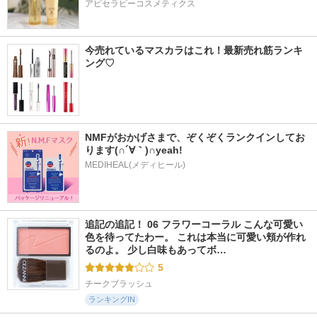
アピセラピーコスメティクス
今売れているマスカラはこれ！最新売れ筋ランキ
ング♡
NMFがおかげさまで、ぞくぞくランクインしてお
ります(∩´∀｀)∩yeah!
MEDIHEAL(メディヒール)
追記の追記！ 06 フラワーコーラル こんな可愛い
色を待ってたわー。 これは本当に可愛い頬が作れ
るのよ。 少し白味もあってボ…
5
チークブラッシュ
ランキングIN