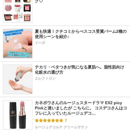
グ♡
夏も快適！クチコミからべスコス受賞バーム2種の
使用シーンを紹介♪
イハダ
テカリ・ベタつきが気になる夏肌へ。脂性肌向け
化粧水の選び方
エレクトロン
カネボウさんのルージュスタードラマ EX2 picy 
Pinkと迷いましたが こちらに。 コスデコさんはコ
フレに入っていたルージュデコ…
7
ルージュデコルテ クリームサテン