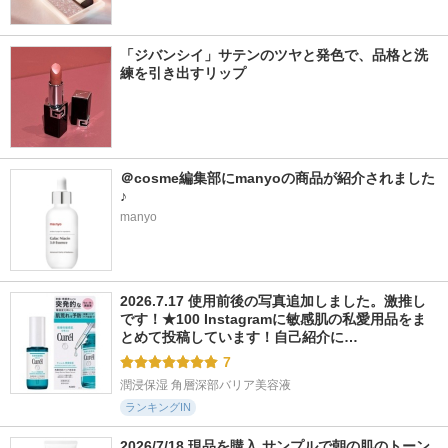
「ジバンシイ」サテンのツヤと発色で、品格と洗
練を引き出すリップ
＠cosme編集部にmanyoの商品が紹介されました
♪
manyo
2026.7.17 使用前後の写真追加しました。激推し
です！★100 Instagramに敏感肌の私愛用品をま
とめて投稿しています！自己紹介に…
7
潤浸保湿 角層深部バリア美容液
ランキングIN
2026/7/18 現品を購入 サンプルで朝の肌のトーン