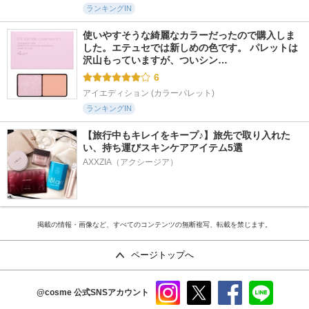
ランキングIN
使いやすそうな綺麗なカラーだったので購入しま
した。エテュセでは新しめの色です。 パレットは
沢山もっていますが、ついシン…
6
アイエディション (カラーパレット)
ランキングIN
【旅行中もキレイをキープ♪】旅先で取り入れた
い、持ち運びスキンケアアイテム5選
AXXZIA（アクシージア）
掲載の情報・画像など、すべてのコンテンツの無断複写、転載を禁じます。
ページトップへ
@cosme
公式SNSアカウント