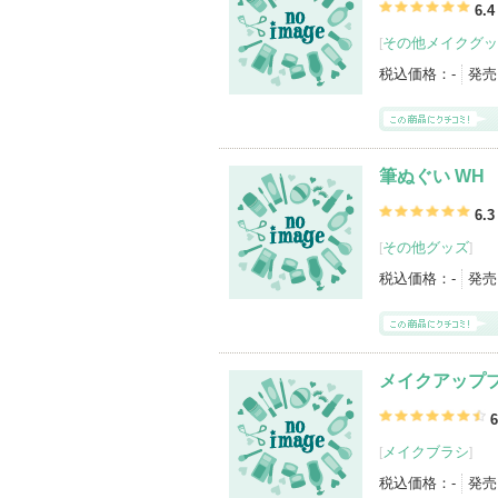
白鳳堂の登録商品
(178件)
6.4
その他メイクグッ
[
登録アイテムカテゴリ
メイクブラシ（115）
その他メイクグッ
税込価格：
-
発売
パウダーアイブロウ（2）
化粧下地（1
リキッドファンデーション（1）
コン
筆ぬぐい WH
6.3
その他グッズ
[
]
税込価格：
-
発売
メイクアップ
6
メイクブラシ
[
]
税込価格：
-
発売