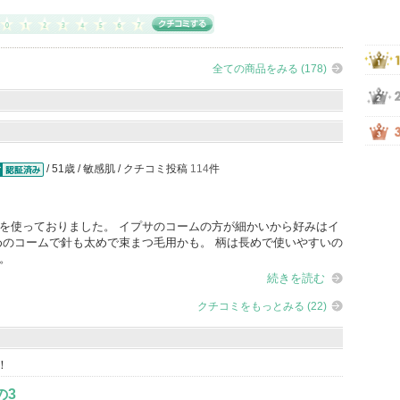
全ての商品をみる (178)
/ 51歳 / 敏感肌 / クチコミ投稿
114
件
証済
を使っておりました。 イプサのコームの方が細かいから好みはイ
めのコームで針も太めで束まつ毛用かも。 柄は長めで使いやすいの
。
続きを読む
クチコミをもっとみる (22)
！
の3