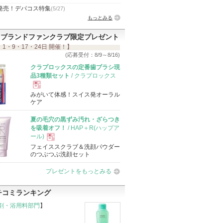
発売！デパコス特集
(5/27)
もっとみる
ブランドファンクラブ限定プレゼント
 1・9・17・24日 開催！】
(応募受付：8/9～8/16)
クラプロックスの定番歯ブラシ現
品3種類セット
/ クラプロックス
みがいて体感！スイス発オーラル
現
ケア
夏の毛穴の黒ずみ汚れ・ざらつき
品
を吸着オフ！
/ HAP＋R(ハップア
ール)
フェイススクラブ＆洗顔パウダー
現
のつぶつぶ洗顔セット
プレゼントをもっとみる
品
チコミランキング
剤・浴用料部門
】