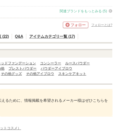
関連ブランドをもっとみる (5)
フォロー
フォローとは?
(22)
Q&A
アイテムカテゴリ一覧 (17)
キッドファンデーション
コンシーラー
ルースパウダー
の他
プレストパウダー
パウダーアイブロウ
その他グッズ
その他アイブロウ
スキンケアキット
伝えるために、情報掲載を希望されるメーカー様はぜひこちらを
アットコスメ）