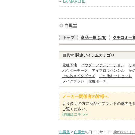
LA MARCHE
白鳳堂
トップ
商品一覧 (178)
クチコミ一覧 
白鳳堂
関連アイテムカテゴリ
化粧下地
パウダーファンデーション
リ
パウダーチーク
アイブロウペンシル
そ
その他メイクグッズ
その他キットセット
メイクブラシ
化粧ポーチ
メーカー関係者の皆様へ
より多くの方に商品やブランドの魅力を
ご覧ください。
詳細はコチラ»
白鳳堂
>
白鳳堂
の口コミサイト -
@cosme（