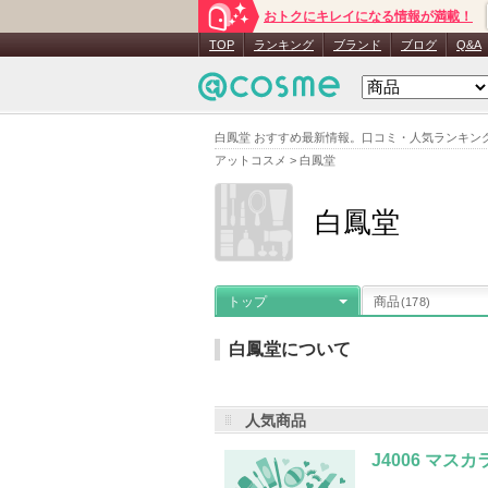
おトクにキレイになる情報が満載！
TOP
ランキング
ブランド
ブログ
Q&A
白鳳堂 おすすめ最新情報。口コミ・人気ランキン
アットコスメ
>
白鳳堂
白鳳堂
トップ
商品
(178)
白鳳堂について
人気商品
メーカー名
：
白鳳堂
登録商品数
：
お気に入り登録
：
2,045
人
J4006 マスカ