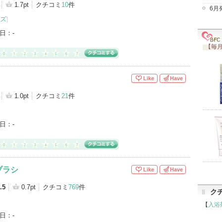
1.7pt
クチコミ
10
件
6月
ズ
]
ズ（48）
その他キットセット（41）
化粧ポーチ（4）
日：
-
）
パウダーファンデーション（1）
【毎月
シーラー（1）
ルースパウダー（1）
アイテムカテゴリをもっとみる (17)
Like
Have
1.0pt
クチコミ
21
件
日：
-
ブラシ
Like
Have
.5
0.7pt
クチコミ
769
件
ク
【
入浴
日：
-