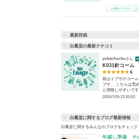
最新投稿
白鳳堂の最新クチコミ
yukachuchu
さん
認
K031針コーム
6
前はイプサのコーム
プサ… こちらは荒
と掃除しやすいです
2026/7/29 23:30:02
白鳳堂に関するブログ最新情報
白鳳堂に関するみんなのブログをチェック
年越し準備 そ