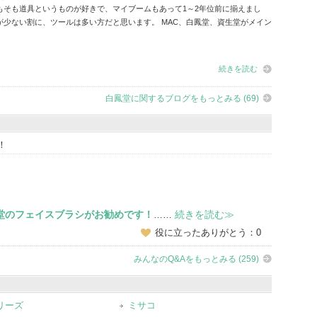
もそも道具というものが好きで、マイブームもあって1～2年位前に揃えまし
が少ない割に、ツールは多い方だと思います。 MAC、白鳳堂、資生堂がメイン
続きを読む
白鳳堂に関するブログをもっとみる (69)
！
堂のフェイスブラシがお勧めです！
続きを読む≫
……
役に立ったありがとう：0
みんなのQ&Aをもっとみる (259)
リーズ
ミサコ