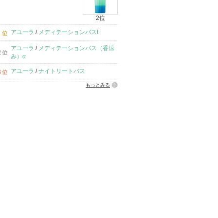
2位
アユーラ
/
メディテーションバスt
アユーラ
/
メディテーションバス（香涼
み）α
アユーラ
/
ナイトリートバス
もっとみる