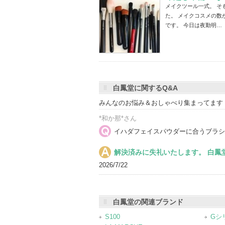
メイクツール一式。 そ
た。 メイクコスメの数
です。 今日は夜勤明…
白鳳堂に関するQ&A
みんなのお悩み＆おしゃべり集まってます
*和か那*さん
イハダフェイスパウダーに合うブラシ
解決済みに失礼いたします。 白鳳
2026/7/22
白鳳堂の関連ブランド
S100
Gシ