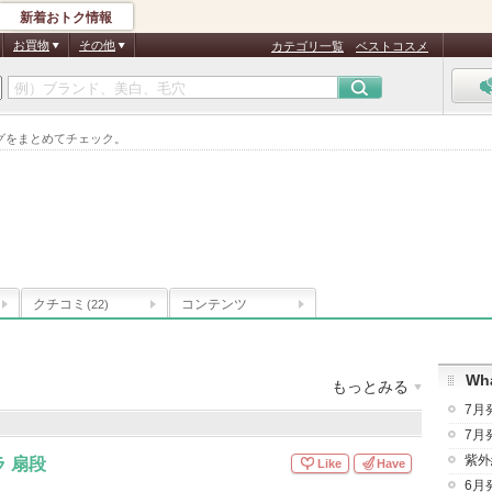
新着おトク情報
お買物
その他
カテゴリ一覧
ベストコスメ
グをまとめてチェック。
クチコミ
コンテンツ
(22)
Wha
もっとみる
7月
178件
クチコミ件数
：
2,136件
7月
紫外
ラ 扇段
Like
Have
6月