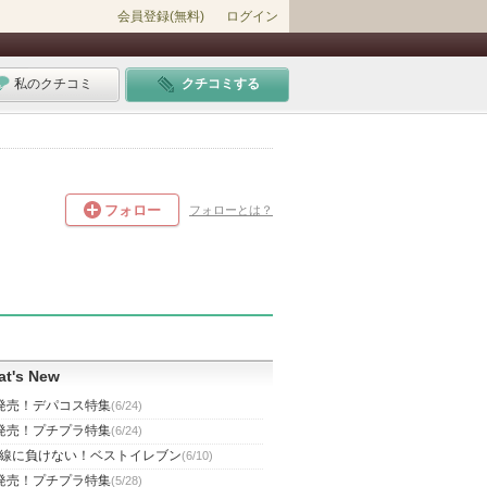
会員登録(無料)
ログイン
私のクチコミ
クチコミする
フォロー
フォローとは？
t's New
発売！デパコス特集
(6/24)
発売！プチプラ特集
(6/24)
線に負けない！ベストイレブン
(6/10)
発売！プチプラ特集
(5/28)