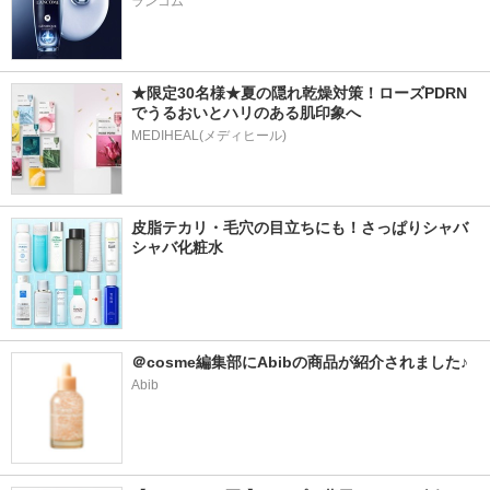
ランコム
★限定30名様★夏の隠れ乾燥対策！ローズPDRN
でうるおいとハリのある肌印象へ
MEDIHEAL(メディヒール)
皮脂テカリ・毛穴の目立ちにも！さっぱりシャバ
シャバ化粧水
＠cosme編集部にAbibの商品が紹介されました♪
Abib