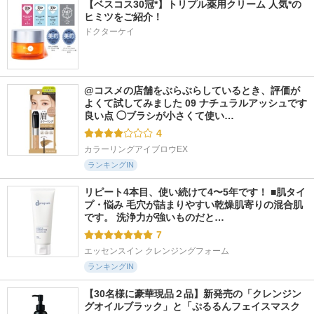
【ベスコス30冠*】トリプル薬用クリーム 人気*の
ヒミツをご紹介！
ドクターケイ
@コスメの店舗をぶらぶらしているとき、評価が
よくて試してみました 09 ナチュラルアッシュです 
良い点 ◯ブラシが小さくて使い…
4
カラーリングアイブロウEX
ランキングIN
リピート4本目、使い続けて4〜5年です！ ■肌タイ
プ・悩み 毛穴が詰まりやすい乾燥肌寄りの混合肌
です。 洗浄力が強いものだと…
7
エッセンスイン クレンジングフォーム
ランキングIN
【30名様に豪華現品２品】新発売の「クレンジン
グオイルブラック」と「ぷるるんフェイスマスク