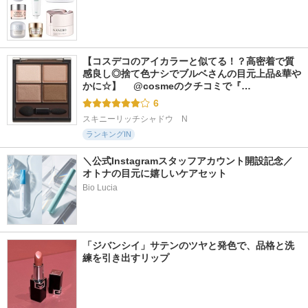
【コスデコのアイカラーと似てる！？高密着で質
感良し◎捨て色ナシでブルベさんの目元上品&華や
かに☆】 　@cosmeのクチコミで『…
6
スキニーリッチシャドウ　N
ランキングIN
＼公式Instagramスタッフアカウント開設記念／
オトナの目元に嬉しいケアセット
Bio Lucia
「ジバンシイ」サテンのツヤと発色で、品格と洗
練を引き出すリップ