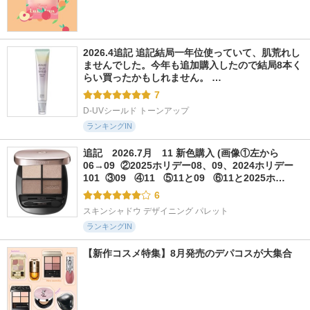
2026.4追記 追記結局一年位使っていて、肌荒れし
ませんでした。今年も追加購入したので結局8本く
らい買ったかもしれません。 …
7
D-UVシールド トーンアップ
ランキングIN
追記　2026.7月　11 新色購入 (画像①左から
06→09  ②2025ホリデー08、09、2024ホリデー
101  ③09   ④11   ⑤11と09   ⑥11と2025ホ…
6
スキンシャドウ デザイニング パレット
ランキングIN
【新作コスメ特集】8月発売のデパコスが大集合