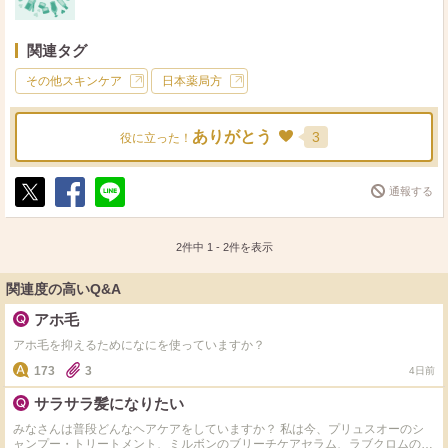
関連タグ
その他スキンケア
日本薬局方
ありがとう
3
役に立った！
通報する
ポ
シ
送
ス
ェ
る
ト
ア
2件中
1
-
2
件を表示
関連度の高いQ&A
アホ毛
アホ毛を抑えるためになにを使っていますか？
173
3
4日前
サラサラ髪になりたい
みなさんは普段どんなヘアケアをしていますか？ 私は今、プリュスオーのシ
ャンプー・トリートメント、ミルボンのブリーチケアセラム、ラブクロムのコ