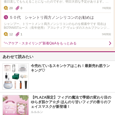
後日直してもらえることになったのですが、明日大切な予定があります。少
しでもマシになる方法があれば教えて頂きたいです。
20
0
7時間前
５０代 シャントリ両方ノンシリコンのお勧めは
シャンプー、トリートメント両方ノンシリコンのものを模索中です 現在は
BOTANISTルース（長年使用） アスレティア ヴェレダのスカルプクレンジン
グを 使用中です 基本的にはトリート…
12
1
5時間前
“ヘアケア・スタイリング”新着Q&Aをもっとみる
あわせて読みたい
今売れているスキンケアはこれ！最新売れ筋ラン
キング♡
【PLAZA限定】フィグの魔法で季節の変わり目の
ゆらぎ肌ケア☆彡 ほんのり甘いフィグの香りのフ
ェイスマスクが新登場！
ルルルン