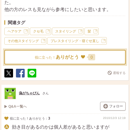
た。
他の方のレスも見ながら参考にしたいと思います。
関連タグ
ヘアケア
クセ毛
スタイリング
髪
その他スタイリング
プレスタイリング・寝ぐせ直し
ありがとう
0
役に立った！
通報する
ポ
シ
送
ス
ェ
る
ト
ア
偽がちゃぴん
さん
フォロー
Q&A一覧へ
3
2010/12/3 12:19
役に立った！ありがとう：
効き目があるのかは個人差があると思いますが