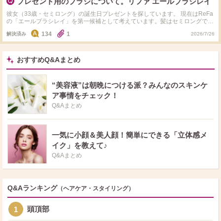
プレゼント用のブラシについて。リファ エールブラシレイ
くなったり、スタイリングが崩れたりすることはありますか？ ・実際にゆる
いパーマの方で使用されている方がいれば、使用感を教えていただけると嬉し
彼女（33歳・セミロング）の誕生日プレゼントを探しています。 現在はReFa
いです。 また、付き合って半年の彼女への誕生日プレゼントとして、1.5万程
の「エールブラシレイ」を第一候補として考えています。髪はセミロングで毛
度（食事代は別）を考えています。 エールブラシレイに加えてお菓子やお茶
先がゆるくカールしたスタイルです。ただ、ブラシが本当に喜ばれるプレゼン
などの消耗品を考えていますがこの予算感は適切なのでしょうか。 彼女から
134
1
解決済み
2026/7/26
トなのか少し不安になり、質問させていただきました。 また、ReFa以外のメ
あまり高価なものは申し訳ないと言われています。 プレゼント選びで失敗し
ーカーでも同じくらいおすすめできる美容グッズがあれば教えていただきたい
たくないため、実際に使われている方や美容師さん、同年代の女性のご意見を
です。 条件は以下のとおりです。 ・予算は3万円以内 ・コスメ、スキンケア
伺えれば幸いです。よろしくお願いいたします。
用品は除外 ・美容家電やヘアケアグッズなど、実用的なものを希望 ・髪はセ
おすすめQ&Aまとめ
ミロングで、毛先をゆるく巻いているスタイル ・30代女性への誕生日プレゼ
ントとして喜ばれるもの 実際に使って良かった商品や、「ReFaよりこちらが
おすすめ」という商品があれば、理由も含めて教えていただけると嬉しいで
“美容液”は朝晩につける派？みんなのスキンケ
す。よろしくお願いいたします。
ア事情をチェック！
Q&Aまとめ
一気に小顔＆美人顔！簡単にできる「立体感メ
イク」を教えて♪
Q&Aまとめ
Q&Aランキング
（ヘアケア・スタイリング）
頭頂部
1