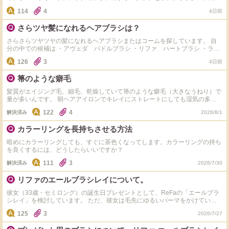
ームを使ってケアしているのですが、なかなか理想のサラサラ髪になりません
114
4
4日前
(o_o) やっぱり自宅ケアだけでは限界があるのでしょうか？それとも、定期的
に美容院で髪質改善トリートメントを受けたほうが綺麗になりますかね？ み
さらツヤ髪になれるヘアブラシは？
なさんのおすすめや体験談を教えていただきたいです！
さらさらツヤツヤの髪になれるヘアブラシまたはコームを探しています。 自
分の中での候補は ・アヴェダ パドルブラシ ・リファ ハートブラシ ・ラブ
クロム PG ツキ ・タングルティーザー ザ・オリジナル ノーマル です。 し
126
3
4日前
っとり感よりさらツヤ感を求めています。 上記候補の中でおすすめのブラシ
でも、上記以外のブラシでもOKです。 皆様おすすめのブラシがございました
箒のような癖毛
ら、ぜひ教えてください。
髪質がエイジング毛、細毛、乾燥していて箒のような癖毛（大きなうねり）で
量が多いんです。 朝ヘアアイロンでキレイにストレートにしても湿気の多い
日だとすぐに膨らんでボブヘアがおにぎりのような形になってしまい絶望的に
122
4
解決済み
2026/8/1
まとまりません。 少しでもこのわがままヘアをまとまりよくするヘアケアア
イテムがありましたらどうか教えていただけないでしょうか。 やはり縮毛矯
カラーリングを長持ちさせる方法
正しかないでしょうか。 シャンプーなどは現在、ラヴィラヴィータシリーズ
を使っています。
暗めにカラーリングしても、すぐに茶色くなってします。カラーリングの持ち
を良くするには、どうしたらいいですか？
111
3
解決済み
2026/7/30
リファのエールブラシレイについて。
彼女（33歳・セミロング）の誕生日プレゼントとして、ReFaの「エールブラ
シレイ」を検討しています。 ただ、彼女は毛先にゆるいパーマをかけている
ため、エールブラシレイが普段使いに適しているのか気になっています。 そ
125
3
2026/7/27
こで質問なのですが、 ・毛先にゆるいパーマをかけている方でも、エールブ
ラシレイは問題なく使えますか？ ・ブラッシングによってパーマが取れやす