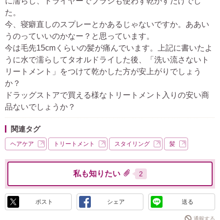
に濡らし、ドライヤーでブラシも使わず乾かすだけでし
た。
今、寝癖直しのスプレーとかあるじゃないですか。ああい
うのっていいのかなー？と思っています。
今は毛先15cmくらいの髪が痛んでいます。上記に書いたよ
うに水で濡らしてタオルドライした後、「洗い流さないト
リートメント」をつけて乾かした方が安上がりでしょう
か？
ドラッグストアで買える様なトリートメント入りの安い商
品ないでしょうか？
関連タグ
ヘアケア
トリートメント
スタイリング
髪
私も知りたい
2
ポスト
シェア
送る
通報する