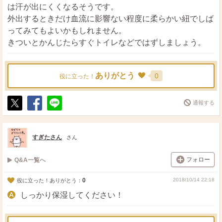
は汗が出にくくなるそうです。
外出するときだけ血流に影響ない程度に柔らかい紐でしば
ってみてもよいかもしれません。
きついとかんじたらすぐトイレなどではずしましょう。
ありがとう
0
役に立った！
通報する
ポ
シ
送
ス
ェ
る
ト
ア
すぎたさん
さん
フォロー
Q&A一覧へ
0
2018/10/14 22:18
役に立った！ありがとう：
しっかり保湿してください！