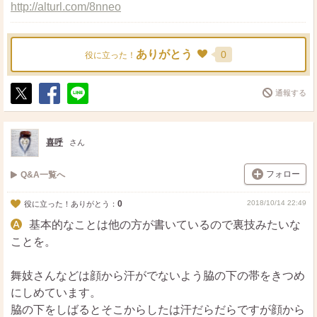
http://alturl.com/8nneo
ありがとう
0
役に立った！
通報する
ポ
シ
送
ス
ェ
る
ト
ア
喜呼
さん
フォロー
Q&A一覧へ
0
2018/10/14 22:49
役に立った！ありがとう：
基本的なことは他の方が書いているので裏技みたいな
ことを。
舞妓さんなどは顔から汗がでないよう脇の下の帯をきつめ
にしめています。
脇の下をしばるとそこからしたは汗だらだらですが顔から