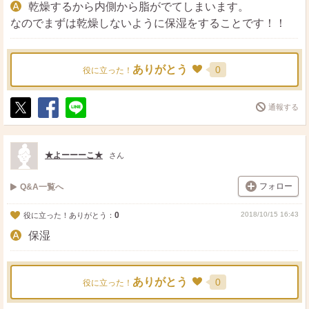
乾燥するから内側から脂がでてしまいます。
なのでまずは乾燥しないように保湿をすることです！！
ありがとう
0
役に立った！
通報する
ポ
シ
送
ス
ェ
る
ト
ア
★よーーーこ★
さん
フォロー
Q&A一覧へ
0
2018/10/15 16:43
役に立った！ありがとう：
保湿
ありがとう
0
役に立った！