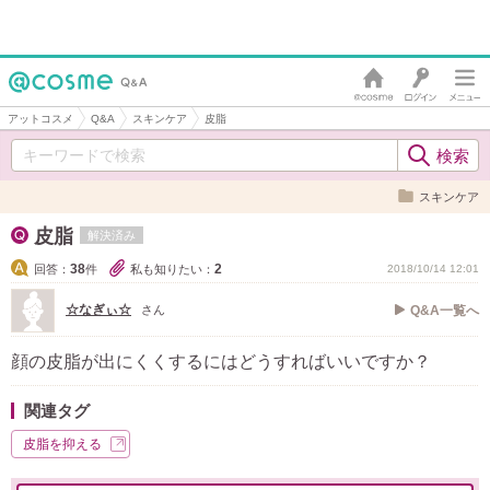
アットコスメ
Q&A
スキンケア
皮脂
スキンケア
皮脂
解決済み
38
2
回答：
件
私も知りたい：
2018/10/14 12:01
☆なぎぃ☆
さん
Q&A一覧へ
顔の皮脂が出にくくするにはどうすればいいですか？
関連タグ
皮脂を抑える