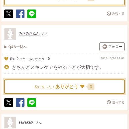
通報する
ポ
シ
送
ス
ェ
る
ト
ア
みさみさんん
さん
フォロー
Q&A一覧へ
0
2018/10/14 22:06
役に立った！ありがとう：
きちんとスキンケアをやることが大切です。
ありがとう
0
役に立った！
通報する
ポ
シ
送
ス
ェ
る
ト
ア
sayaka6
さん