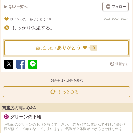
フォロー
Q&A一覧へ
0
2018/10/14 19:14
役に立った！ありがとう：
しっかり保湿する。
ありがとう
0
役に立った！
通報する
ポ
シ
送
ス
ェ
る
ト
ア
38件中
1
-
10
件を表示
もっとみる…
関連度の高いQ&A
グリーンの下地
お勧めのグリーンの下地を教えて下さい。 赤ら顔では無いんですけど 暑いと
顔がほてって赤くなってしまいます。 気温が？体温が上がるとやはり年を通