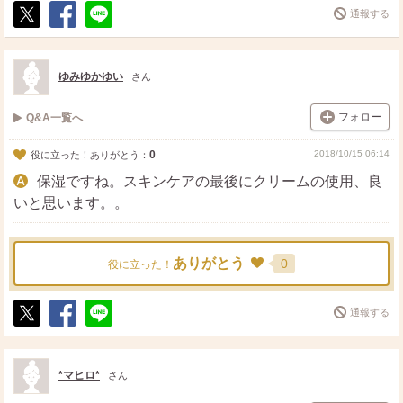
通報する
ポ
シ
送
ス
ェ
る
ト
ア
ゆみゆかゆい
さん
フォロー
Q&A一覧へ
0
2018/10/15 06:14
役に立った！ありがとう：
保湿ですね。スキンケアの最後にクリームの使用、良
いと思います。。
ありがとう
0
役に立った！
通報する
ポ
シ
送
ス
ェ
る
ト
ア
*マヒロ*
さん