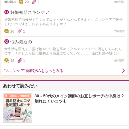
20
2
解決済み
9時間前
妊娠初期スキンケア
妊娠初期で油分がすごく出てニキビがどんどんできます。 スキンケアで改善
したいのですが、おすすめありますか？
20
1
7時間前
悩み最近の
食生活を変えて、揚げ物や甘い物を辞めてグルテンフリー生活をしてみたん
です！！そしたら肌は最初より綺麗になっていて。。。 逆に野菜や肌にいい
ものしか食べれず 揚げ物や小麦やお菓子や米、味が濃ゆい…
49
1
9時間前
“スキンケア”新着Q&Aをもっとみる
あわせて読みたい
30～50代のメイク講師のお直しポーチの中身は？
崩れにくいコツも