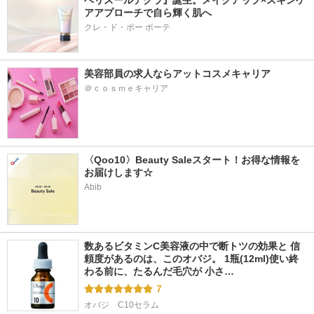
ベリスールデクラ』誕生。メイクアップ×スキンケ
アアプローチで自ら輝く肌へ
クレ・ド・ポー ボーテ
美容部員の求人ならアットコスメキャリア
＠ｃｏｓｍｅキャリア
〈Qoo10〉Beauty Saleスタート！お得な情報を
お届けします☆
Abib
数あるビタミンC美容液の中で断トツの効果と 信
頼度があるのは、このオバジ。 1瓶(12ml)使い終
わる前に、たるんだ毛穴が 小さ…
7
オバジ　C10セラム