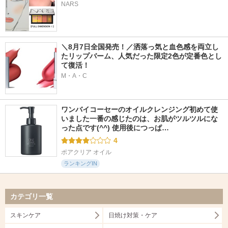
NARS
＼8月7日全国発売！／洒落っ気と血色感を両立し
たリップバーム、人気だった限定2色が定番色とし
て復活！
M・A・C
ワンバイコーセーのオイルクレンジング初めて使
いました一番の感じたのは、お肌がツルツルにな
った点です(^^) 使用後につっぱ…
4
ポアクリア オイル
ランキングIN
カテゴリ一覧
スキンケア
日焼け対策・ケア