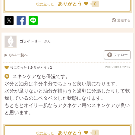
ありがとう
0
役に立った！
通報する
ポ
シ
送
ス
ェ
る
ト
ア
ゴライトリー
さん
フォロー
Q&A一覧へ
1
2018/10/14 22:07
役に立った！ありがとう：
スキンケアなら保湿です。
水分と油分は半分半分でちょうど良い肌になります。
水分が足りないと油分が補おうと過剰に分泌したりして乾
燥しているのにベタベタした状態になります。
もともとオイリー肌ならアクネケア用のスキンケアが良い
と思います。
ありがとう
1
役に立った！