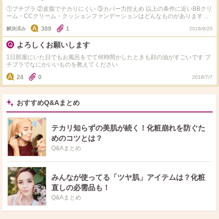
①プチプラ ②皮脂でテカりにくい ③カバー力控えめ 以上の条件に近いBBクリ
ーム・CCクリーム・クッションファンデーションはどんなものがありますか?
また、テカらなくてさらさらに仕上がるプチプラフェイスパウダーも教えてい
309
1
解決済み
2018/9/20
ただきたいです。色付きでもクリアでもかまいません!
よろしくお願いします
1日部屋にいた日でもお風呂をでて何時間かしたときも顔の油がすごいです プ
チプラでなにかいいものを教えてください
24
0
2018/7/7
おすすめQ&Aまとめ
テカリ知らずの美肌が続く！化粧崩れを防ぐた
めのコツとは？
Q&Aまとめ
みんなが使ってる「ツヤ肌」アイテムは？化粧
直しの必需品も！
Q&Aまとめ