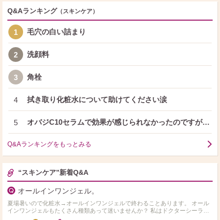
Q&Aランキング
（スキンケア）
毛穴の白い詰まり
1
洗顔料
2
角栓
3
拭き取り化粧水について助けてください涙
4
オバジC10セラムで効果が感じられなかったのですが…
5
Q&Aランキングをもっとみる
“スキンケア”新着Q&A
オールインワンジェル。
夏場暑いので化粧水→オールインワンジェルで終わることあります。 オール
インワンジェルもたくさん種類あって迷いませんか？ 私はドクターシーラボ
のセンシティブジェル敏感肌用を使用してます。 オス…