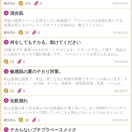
して赤くなります。 赤みを抑えるお勧めのグリーンの下地を教えて下さい。
101
3
解決済み
2020/11/30
出来ればSPFの高いものや皮脂を抑える効果があると良いなと思います。 ※ブ
ラン名だけの投稿は参考にならないので ブランド・商品までをお願いしま
混合肌
す。
市販の薬用クリームを塗るくらい乾燥肌で、Tゾーンだけは皮脂が多いです。
皮脂を抑えるローションでオススメがあれば、教えてください。
18
0
解決済み
2019/11/11
何をしてもテカる。助けてください
16歳 女です 鼻周りがものすごくテカリます。スキンケアをして寝て、朝起き
たら顔がテカテカで脂が物凄いです。 ベースメイクでも抑えられません。 セ
ザンヌ、Kiss、プリマヴィスタなど皮脂テカリ防止系の下地、イニスフリー、
53
2
2019/10/2
チャコットなどのパウダーは使ってきましたが1時間足らずでテカリます。 最
近は特に酷くなって気がします。ストレスもあるのでしょうか スキンケアは
敏感肌の夏のテカり対策。
ハトムギ化粧水にハトムギ保湿ジェルです
私は面倒な肌質で、冬は、夜になると乾燥や刺激でダメージを食らいます。チ
クチクしたり。。 その為、オイル・化粧水・保湿美容液・乳液・バームと、
フルでスキンケアをしておりました。(朝は化粧水と乳液のみ) が、夏になる
10
0
2019/5/27
と、肌には出ませんが、じわじわと汗をかきます。そして、皮脂でも凄くテカ
ります。3時間おきにお化粧直しする羽目に(直ぐにおテカりに)。紫外線にも
化粧崩れ
弱く、ブツブツしたり、赤くなったり。。 そしてニキビが沢山できてしまい
ます。 夏はオイルは使わなかったり、さっぱり目にしたり、もう少し軽いス
私は皮脂が多く出る為なのか化粧崩れが凄く浮いてしまい3時間でファンデー
キンケアですが、結局夜はチリチリと肌に刺激を感じたりするため、夜の保湿
ションやコンシーラーで隠していたニキビ跡などがハッキリわかるぐらいにま
はしっかりめです。 マキアージュのフィックスミストは、日によっては刺激
で出てきます。崩れないと言われるものを試したのですが崩れてしまいます。
に。。 そんな面倒な肌なため、いつも夏は憂鬱です。 敏感肌は、テカりを諦
10
1
解決済み
2018/10/28
オススメのファンデや下地教えてください、もしくはご自身が体感してとても
めるしかないのでしょうか。。敏感肌の方、普段どうされていますか？ 詳し
効果的に皮脂が出にくくなった方法などがあれば教えてください。 下地はセ
い方等、ご意見お聞かせ下さい。
テカらないプチプラベースメイク
ザンヌ使っています。