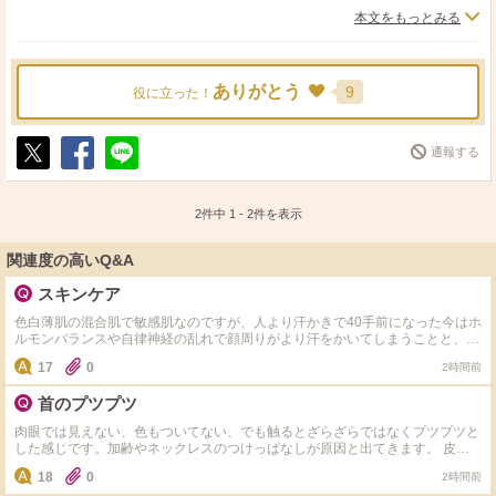
それと時々、もう何年も見ていないコメド的な物も額と顎
若干毛穴も小さくなってるような。。。
本文をもっとみる
にぽつりぽつり出来ました。（これは結構ショックでし
た）
使うクリームや肌質にもよると思いますが、クリームのみ
貧乏なのでクリームを厚めに塗る程度しかできませんでし
のお手入れでも十分みたいです。
ありがとう
9
役に立った！
たが、目元だけはアイクリームにした方がいいかもしれな
いです。
肌のターンオーバーを正常に戻すために、角栓が目立った
通報する
最初の1週間で、目元だけしわしわになったので。
りかさぶたができたりリスクもありますが肌本来の力を取
ポ
シ
送
あとは、どうしても角質が溜まってくるので、Ｔゾーンの
り戻せる気がします。
ス
ェ
る
ト
ア
ざらつきがっ！（でも鼻はきれいなの！不思議！！）
なにより、以前よりすごく肌を観察しているので自分の肌
2件中
1
-
2
件を表示
それと、クリームがなじむのを待たないといけないので、
の状態がよく分かるようになりました。
関連度の高いQ&A
朝のメイクが少し時間掛かりました。
スキンケア
「角質培養」ってキーワードで検索してみると役立つ情報
が手に入ると思います。
色白薄肌の混合肌で敏感肌なのですが、人より汗かきで40手前になった今はホ
ルモンバランスや自律神経の乱れで顔周りがより汗をかいてしまうことと、毎
オチとして。
日のエアコンで内側が乾いている感じがします。同じような方いましたらどの
17
0
2時間前
ようなスキンケアをしているか教えて下さい。今はちふれの水色のパッケージ
意外といいかも！と思った数日後、体調を崩しトイレに行
の美白タイプの化粧水とヒト型セラミドのクリームでスキンケアしてます。か
くのもやっとだった10日間で、ろくに顔も洗えずクリーム
首のプツプツ
なり敏感肌でキュレルやdプロやノブやミノンなど有名な敏感肌用のスキンケ
アは色々使ってみましたが肌荒れが起きてしまい合わなかった為なかなか新し
もおざなり過ぎたので、テカテカざらっざらの顔に戻りま
肉眼では見えない、色もついてない、でも触るとざらざらではなくプツプツと
い物にチャレンジする勇気が出ないです。
した感じです。加齢やネックレスのつけっぱなしが原因と出てきます。 皮膚
した。
科へ行こうと思っていますが、同じような方、市販ではどのようなケアをして
18
0
2時間前
このざらざらが嫌で、結局、ピーリングとかして、テカリ
いるか教えてください。 わたしはいまのところ化粧水(クレド)とクリーム(ア