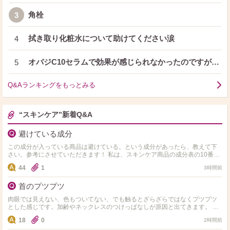
角栓
3
拭き取り化粧水について助けてください涙
4
オバジC10セラムで効果が感じられなかったのですが…
5
Q&Aランキングをもっとみる
“スキンケア”新着Q&A
避けている成分
この成分が入っている商品は避けている。という成分があったら、教えて下
さい。参考にさせていただきます！ 私は、スキンケア商品の成分表の10番目
以内にアルコール、エタノール、セタノールが入ってい…
44
1
3時間前
首のプツプツ
肉眼では見えない、色もついてない、でも触るとざらざらではなくプツプツ
とした感じです。加齢やネックレスのつけっぱなしが原因と出てきます。 皮
膚科へ行こうと思っていますが、同じような方、市販ではどの…
18
0
2時間前