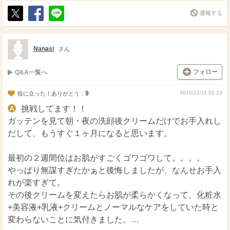
きれいかも。
通報する
全体的には、この季節に、この簡単スキンケアでこの効果
ポ
シ
送
ス
ェ
る
は、正直驚きました。
ト
ア
皮脂と水分のバランスがいいのか、テカリが減ったのも実
Nanasi
さん
感できましたし。
個人的には『摩擦』が悪かったことも分かったので、気を
フォロー
Q&A一覧へ
つけるようにもなりました。
9
2010/12/11 01:23
役に立った！ありがとう：
2週間続けて、やめようかと思ったんですが、せっかくだ
からもう一週間・・・と思った3週間目が、とても調子の
挑戦してます！！
よいお肌になりました。
ガッテンを見て朝・夜の洗顔後クリームだけでお手入れし
だして、もうすぐ１ヶ月になると思います。
ただ。
やっぱり、良いことだけではなかったです（笑）
最初の２週間位はお肌がすごくゴワゴワして。。。。
やっぱり無謀すぎたかぁと後悔しましたが、なんせお手入
前レスの方と同じように、最初は肌がごわごわしてきてク
れが楽すぎて。
リームをいくつか替えてみたりしましたし、気持ち的に挫
その後クリームを変えたらお肌が柔らかくなって、化粧水
折三秒前になりました。（これは結局は慣れの問題だった
+美容液+乳液+クリームとノーマルなケアをしていた時と
模様）
変わらないことに気付きました。