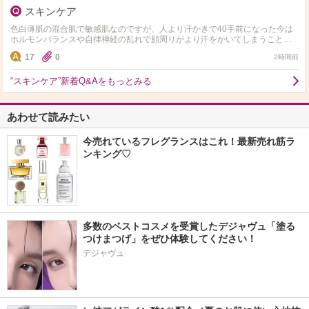
スキンケア
色白薄肌の混合肌で敏感肌なのですが、人より汗かきで40手前になった今は
ホルモンバランスや自律神経の乱れで顔周りがより汗をかいてしまうこと
と、毎日のエアコンで内側が乾いている感じがします。同じような…
17
0
2時間前
“スキンケア”新着Q&Aをもっとみる
あわせて読みたい
今売れているフレグランスはこれ！最新売れ筋ラ
ンキング♡
多数のベストコスメを受賞したデジャヴュ「塗る
つけまつげ」をぜひ体験してください！
デジャヴュ