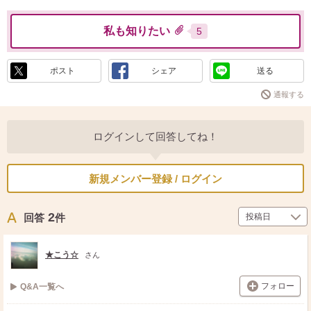
私も知りたい
5
ポスト
シェア
送る
通報する
ログインして回答してね！
新規メンバー登録 / ログイン
2
回答
件
★こう☆
さん
フォロー
Q&A一覧へ