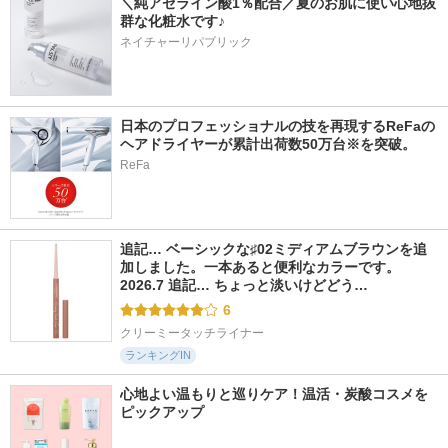
＼純アゼライン酸1％配合／夏のお肌に使い心地抜
群な化粧水です♪
ネイチャーリパブリック
日本のプロフェッショナルの技を再現するReFaの
ヘアドライヤーが累計出荷数50万台※を突破。
ReFa
追記… ベーシックな♯02ミディアムブラウンを追
加しました。一本あると便利なカラーです。 
2026.7 追記… ちょっと淡いけどどう…
6
クリーミータッチライナー
ランキングIN
心地よい温もりと巡りケア！温活・炭酸コスメを
ピックアップ