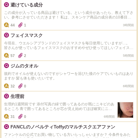
ンブリオリス)＋朝なら日焼け止めという感じにしていて特別なケアはしてい
と乾燥毛穴を引き戻しバカだなって今少し思っています。
避けている成分
ないため、プツプツ特化？のケアがあれば教えてください。
ざらざらには週一でガスールとかすればよかったのかな。
この成分が入っている商品は避けている。という成分があったら、教えて下さ
い。参考にさせていただきます！ 私は、スキンケア商品の成分表の10番目以
内にアルコール、エタノール、セタノールが入っていると、アルコールの割合
ＨＰにもあったように、時にはお休みする・・・くらいの
44
1
3時間前
が高すぎてヒリヒリ赤みや茂樹が出やすいので用心しています。 洗顔料ボデ
ィソープやシャンプーにラウリル硫酸ナトリウムが入っていると、洗浄力が強
余裕を持って、基本に忠実過ぎず、自分に合うように工夫
フェイスマスク
力すぎて皮脂奪われすぎてガサガサになりやすいので、避けています。 効い
していくなら、なかなか良い美容法だったと思いました。
た！助かったー！と思う成分
今現在、ウエルシアブランドのフェイスマスクを毎日使用していますが…。
https://www.cosme.net/chieco/question/456857/detail に回答ありがとうござい
皆さんが使っているフェイスマスクのおすすめやぜひ使ってほしいフェイスマ
ました。まだの方は教えて頂けると、化粧品選びの参考になり助かります。
スクがありましたら、教えて下さいお願いします。
基本『カサカサ』対策の方法のようだし、冬限定、3週間
57
2
5時間前
のお肌のターンオーバー正常化！としてやってみるには、
ジムのタオル
良いのかなと、思います。
規約でオイルが使えないのですがシャワーを浴びた後のケアでいいものはあり
ますか 髪も体も使いたいです。
個人的感想ばかりで、ほぼお役には立てないと思います
32
0
6時間前
が、やってみたのでお知らせさせていただきました。
生理前
生理約1週間前です 添付写真の緑で囲ってあるのが既にニキビのあ
るところ 青で囲ってあるところが芯が見え始めてほぼ確実にニキ
ビになるだろうなというところです。 こういったニキビがだんだ
31
0
6時間前
んと増えていって顔中ニキビだらけになるのですが みなさんなら
こういう時どんなケアをしますか？ 酵素洗顔はしないほうがいい
FANCLのノベルティToffyのマルチスクエアファン
ですか？？ 皮膚科の薬は持っていて朝晩塗ってます。 スキンケア
はノンコメドジェニックです。 なるべく悪化させたり数を増やし
ファンケルの公式でお買い物している方いらっしゃいますか？ 今条件をみた
たくないのです。 スキンケアやインナーケアなど何でも構いませ