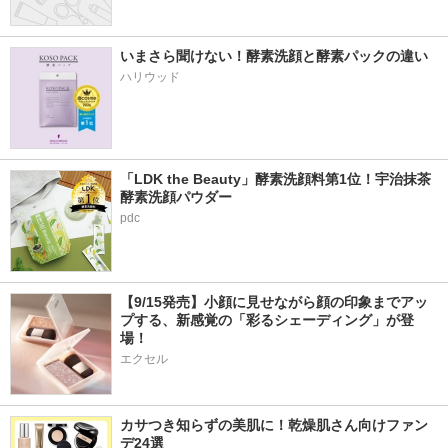
いまさら聞けない！酵素洗顔と酵素パックの違い
ハリウッド
「LDK the Beauty」酵素洗顔料第1位！宇治抹茶
酵素洗顔パウダー
pdc
【9/15発売】小顔に見せながら顔の印象までアッ
プする、新感覚の「彩るシェーディング」が登
場！
エクセル
カサつき知らずの美肌に！乾燥肌さん向けファン
デ24選