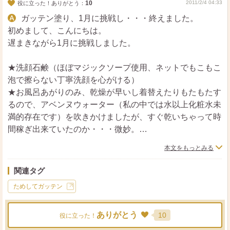
10
2011/2/4 04:33
役に立った！ありがとう：
ガッテン塗り、1月に挑戦し・・・終えました。
初めまして、こんにちは。
遅まきながら1月に挑戦しました。
★洗顔石鹸（ほぼマジックソープ使用、ネットでもこもこ
泡で擦らない丁寧洗顔を心がける）
★お風呂あがりのみ、乾燥が早いし着替えたりもたもたす
るので、アベンヌウォーター（私の中では水以上化粧水未
満的存在です）を吹きかけましたが、すぐ乾いちゃって時
間稼ぎ出来ていたのか・・・微妙。
★クリームは主にバリアリペアのベビーモイストクリーム
本文をもっとみる
を、さささっと塗るだけ、なるべく摩擦を避け、ハンドプ
ッシュ的に。
関連タグ
（商品名はあくまで使用した一例ですので）
ためしてガッテン
3週間続けて、見事この乾燥注意報が止まらない日々に、
ありがとう
ふっくら乾燥毛穴の無い頬をゲット。
10
役に立った！
鼻の黒ずみがずっと悩みだったんですが、今までで一番、