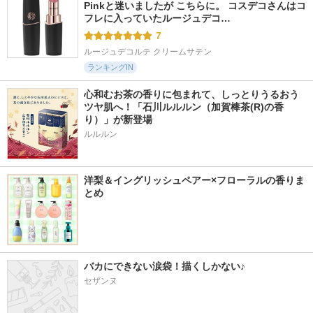
Pinkと迷いましたが こちらに。 コスデコさんはコ
フレに入っていたルージュデコ…
7
ルージュデコルテ クリームサテン
ランキングIN
心和むお茶の香りに包まれて、しっとりうるおう
ツヤ肌へ！「石川ルルルン（加賀棒茶(R)の香
り）」が新登場
洋梨＆イングリッシュペアー×フローラルの香りま
とめ
バカにできない涙袋！描くしかない♪
セザンヌ