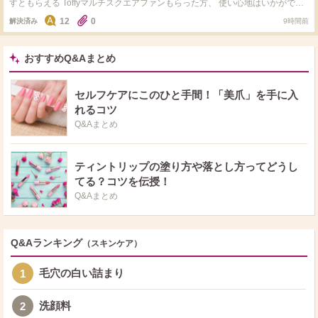
すともらえる Toffyマルチスクエアファンもらった方、 使い心地はいかがです
ん。 皆さんの知恵を貸してください。
か？ これをもらうために注文しようか迷い中で…。 洗顔とスキンケアFANCL
12
0
解決済み
9時間前
使ってるけど、家のストックは余裕があり、年末になればまたキャンペーンや
るだろうから、その時に金額いくように今は買わずにいようかなとか考えちゃ
う。 いずれ使うものだし買おうかな、でもストック増えると邪魔だなとか…
おすすめQ&Aまとめ
セルフケアにこのひと手間！「美爪」を手に入
れるコツ
Q&Aまとめ
ティントリップの塗り方や落とし方ってどうし
てる？コツを伝授！
Q&Aまとめ
Q&Aランキング
（スキンケア）
毛穴の白い詰まり
1
洗顔料
2