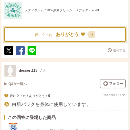
メディターム / 20％尿素クリーム メディターム20E
ありがとう
0
役に立った！
通報する
ポ
シ
送
ス
ェ
る
ト
ア
dessert115
さん
フォロー
Q&A一覧へ
0
2025/5/21 11:55
役に立った！ありがとう：
白肌パックを身体に使用しています。
この回答に登場した商品