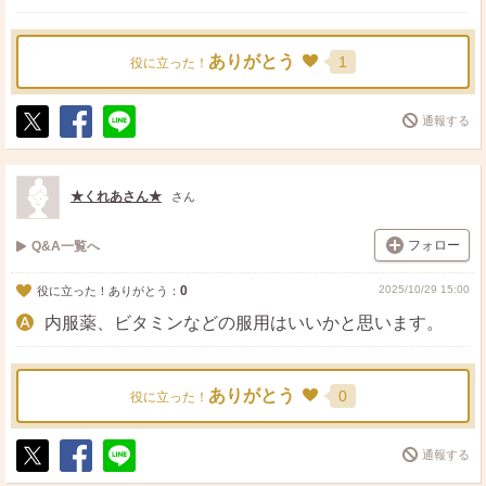
ありがとう
1
役に立った！
通報する
ポ
シ
送
ス
ェ
る
ト
ア
★くれあさん★
さん
フォロー
Q&A一覧へ
0
2025/10/29 15:00
役に立った！ありがとう：
内服薬、ビタミンなどの服用はいいかと思います。
ありがとう
0
役に立った！
通報する
ポ
シ
送