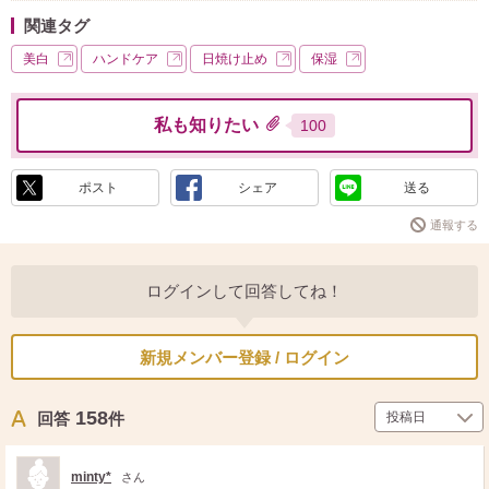
関連タグ
美白
ハンドケア
日焼け止め
保湿
私も知りたい
100
ポスト
シェア
送る
通報する
ログインして回答してね！
新規メンバー登録 / ログイン
158
回答
件
minty*
さん