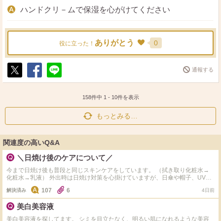
ハンドクリ－ムで保湿を心がけてください
ありがとう
0
役に立った！
通報する
ポ
シ
送
ス
ェ
る
ト
ア
158件中
1
-
10
件を表示
もっとみる…
関連度の高いQ&A
＼日焼け後のケアについて／
今まで日焼け後も普段と同じスキンケアをしています。 （拭き取り化粧水→
化粧水→乳液） 外出時は日焼け対策を心掛けていますが、日傘や帽子、UVカ
ットカーディガンでの対策が出来ない場面があり、その時は焼けてしまいま
107
6
解決済み
4日前
す…。 皆様の日焼け後のケアで愛用されているスキンケア（パックや美容液
等）を教えていただけませんでしょうか？ よろしくお願いします！ #32歳女
美白美容液
性 #乾燥肌～普通肌
美白美容液を探してます。 シミを目立たなく、明るい肌になれるような美容