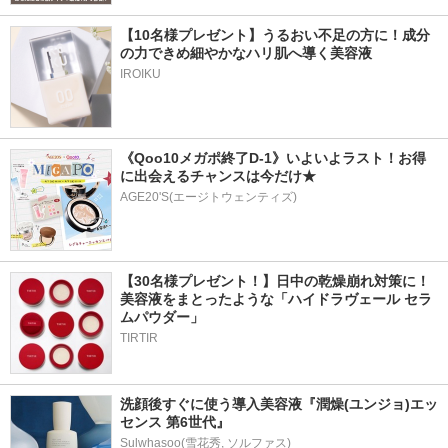
【10名様プレゼント】うるおい不足の方に！成分
の力できめ細やかなハリ肌へ導く美容液
IROIKU
《Qoo10メガポ終了D-1》いよいよラスト！お得
に出会えるチャンスは今だけ★
AGE20'S(エージトウェンティズ)
【30名様プレゼント！】日中の乾燥崩れ対策に！
美容液をまとったような「ハイドラヴェール セラ
ムパウダー」
TIRTIR
洗顔後すぐに使う導入美容液『潤燥(ユンジョ)エッ
センス 第6世代』