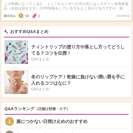
この時期になってくると、インフルエンサーの方の中にはシステイン含有医薬
品（名前は伏せます）のPR投稿をしている方をよく見かけるのですが、体の
中での変換効率なんて個人差がありますしグルタチオンサプリを摂ったほうが
38
2
解決済み
2026/6/9
良いのでは？と疑問に思うことがあります。 みなさんはどう考えてますか？
おすすめQ&Aまとめ
ティントリップの塗り方や落とし方ってどうし
てる？コツを伝授！
Q&Aまとめ
冬のリップケア！乾燥に負けない潤い唇を手に
入れるコツはなに？
Q&Aまとめ
Q&Aランキング
（日焼け対策・ケア）
服につかない日焼け止めのおすすめ
1