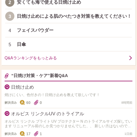
安くても海で使える日焼け止め
2
日焼け止めによる肌のべたつき対策を教えてください！
3
フェイスパウダー
4
日傘
5
Q&Aランキングをもっとみる
“日焼け対策・ケア”新着Q&A
日焼け止め
焼けにくい、色付きの！日焼け止めを教えて欲しいです！
60
0
解決済み
8時間前
オルビス リンクルUV のトライアル
オルビス リンクル ブライト UV プロテクター N のトライアルサイズ探してい
ます リニューアル前のしか見つかりませんでした、、 新しい方はないのです
かね？ 使用感比べた方いたら質…
17
1
解決済み
1日前