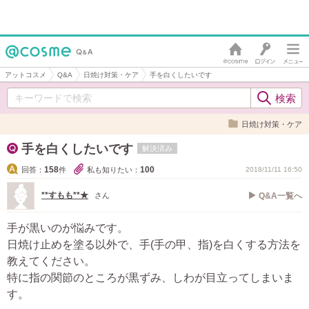
アットコスメ
Q&A
日焼け対策・ケア
手を白くしたいです
日焼け対策・ケア
手を白くしたいです
解決済み
158
100
回答：
件
私も知りたい：
2018/11/11 16:50
**すもも**★
さん
Q&A一覧へ
手が黒いのが悩みです。
日焼け止めを塗る以外で、手(手の甲、指)を白くする方法を
教えてください。
特に指の関節のところが黒ずみ、しわが目立ってしまいま
す。