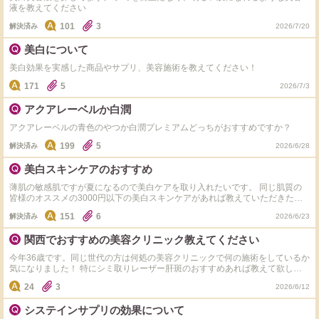
液を教えてください
101
3
解決済み
2026/7/20
美白について
美白効果を実感した商品やサプリ、美容施術を教えてください！
171
5
2026/7/3
アクアレーベルか白潤
アクアレーベルの青色のやつか白潤プレミアムどっちがおすすめですか？
199
5
解決済み
2026/6/28
美白スキンケアのおすすめ
薄肌の敏感肌ですが夏になるので美白ケアを取り入れたいです。 同じ肌質の
皆様のオススメの3000円以下の美白スキンケアがあれば教えていただきたい
です。
151
6
解決済み
2026/6/23
関西でおすすめの美容クリニック教えてください
今年36歳です。同じ世代の方は何処の美容クリニックで何の施術をしているか
気になりました！ 特にシミ取りレーザー肝斑のおすすめあれば教えて欲しい
です。
24
3
2026/6/12
システインサプリの効果について