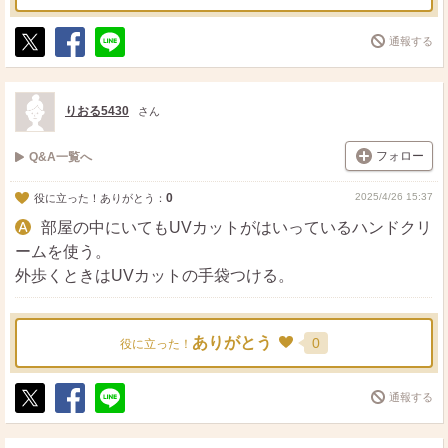
通報する
ポ
シ
送
ス
ェ
る
ト
ア
りおる5430
さん
フォロー
Q&A一覧へ
0
2025/4/26 15:37
役に立った！ありがとう：
部屋の中にいてもUVカットがはいっているハンドクリ
ームを使う。
外歩くときはUVカットの手袋つける。
ありがとう
0
役に立った！
通報する
ポ
シ
送
ス
ェ
る