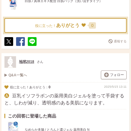
白肌 / 真珠エキス配合 白肌パック（洗い流すタイプ）
ありがとう
0
役に立った！
通報する
ポ
シ
送
ス
ェ
る
ト
ア
地球2018
さん
フォロー
Q&A一覧へ
0
2025/5/15 13:11
役に立った！ありがとう：
豆乳イソフラボンの薬用美白ジェルを塗って手袋する
と、しわが減り、透明感のある美肌になります。
この回答に登場した商品
なめらか本舗 / とろんと濃ジェル 薬用美白 N