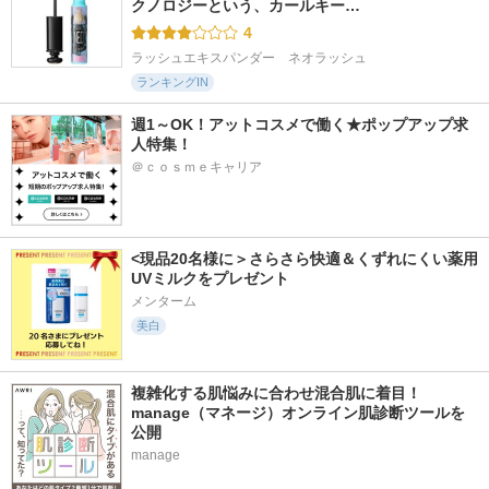
クノロジーという、カールキー…
4
ラッシュエキスパンダー　ネオラッシュ
ランキングIN
週1～OK！アットコスメで働く★ポップアップ求
人特集！
＠ｃｏｓｍｅキャリア
<現品20名様に＞さらさら快適＆くずれにくい薬用
UVミルクをプレゼント
メンターム
美白
複雑化する肌悩みに合わせ混合肌に着目！
manage（マネージ）オンライン肌診断ツールを
公開
manage