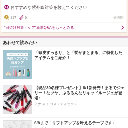
おすすめな紫外線対策を教えてください
117
0
6時間前
“日焼け対策・ケア”新着Q&Aをもっとみる
あわせて読みたい
「頭皮すっきり」と「髪がまとまる」に特化した
アイテムをご紹介！
【現品30名様プレゼント】8/1新発売！まるでジェ
リー！なツヤ、ぷるるんなリキッドルージュが登
場♪
アナ スイ コスメティックス
6/8まで！リフトアップを叶えるテープです♪