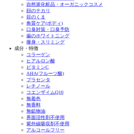
自然派化粧品・オーガニックコスメ
顔のテカリ
目のくま
角質ケア(ボディ)
口臭対策・口臭予防
歯のホワイトニング
痩身・スリミング
成分・特徴
コラーゲン
ヒアルロン酸
ビタミンC
AHA(フルーツ酸)
プラセンタ
レチノール
コエンザイムQ10
無着色
無香料
無鉱物油
界面活性剤不使用
紫外線吸収剤不使用
アルコールフリー