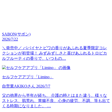
SABON(サボン)
2026/7/22
＼発売中／ パパイヤとビワの香りがあふれる夏季限定コレ
クションが初登場！ みずみずしさと喜びあふれるトロピカ
ルフルーティの香りで、いつもの…
セルフケアアプリ「Limino」
自営業
AKIKO
さん
2026/7/7
父の他界から半年が経ち、 介護の時とはまた違う、様々な
ストレス、肌荒れ、胃腸不良、心身の疲労、不調、等も出て
くる時期になりました。 …