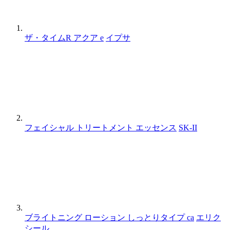
ザ・タイムR アクア e
イプサ
フェイシャル トリートメント エッセンス
SK-II
ブライトニング ローション しっとりタイプ ca
エリク
シール